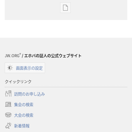
出
版
物
の
ダ
ウ
ン
®
JW.ORG
/ エホバの証人の公式ウェブサイト
ロー
画面表示の設定
ド
オ
クイックリンク
プ
ショ
訪問のお申し込み
ン
集会の検索
雑
（新
誌
し
大会の検索
（新
い
2001
し
新着情報
タ
年
い