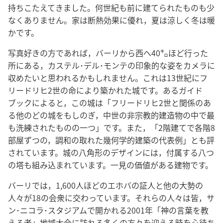
持ちこたえてきました。何世紀も前に建てられたものも少
なくありません。家は断熱効果に優れ，夏は涼しく冬は暖
かです。
写真好きの方であれば，バーリから西へ40㌔ほど行った
所にある，カステル･デル･モンテの印象的な姿をカメラに
収めたいと思われるかもしれません。これは13世紀にフ
リードリヒ2世の命により築かれた城です。あるガイド
ブックによると，この城は「フリードリヒ2世と関係のあ
る他のどの城をもしのぎ，中世の非宗教的建造物の中で最
も洗練されたものの一つ」です。また，「2階建てで各階8
部屋ずつの，調和の取れた幾何学的建築の代表例」とも評
されています。城の八角形のデザインには，付属する八つ
の塔も組み込まれています。一見の価値がある建物です。
バーリでは，1,600人ほどのエホバの証人と他の大勢の
人々が18の会衆に交わっています。それらの人々は皆，サ
ン･ニコラ･スタジアムで開かれる2001年「神の言葉を教
える者」地域大会に訪れる多くの方々を迎える時を心待ち