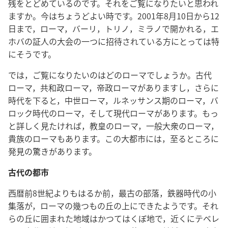
残をとどめているのです。それをご覧になりたいと思われ
ますか。今はちょうどよい時です。2001年8月10日から12
日まで，ローマ，バーリ，トリノ，ミラノで開かれる，エ
ホバの証人の大会の一つに招待されている方にとっては特
にそうです。
では，ご覧になりたいのはどのローマでしょうか。古代
ローマ，共和政ローマ，帝政ローマがありますし，さらに
時代を下ると，中世ローマ，ルネッサンス期のローマ，バ
ロック時代のローマ，そして現代ローマがあります。もっ
と詳しく見たければ，教皇のローマ，一般大衆のローマ，
貴族のローマもあります。この大都市には，至るところに
発見の驚きがあります。
古代の都市
西暦前8世紀よりもはるか前，最古の部落，鉄器時代の小
集落が，ローマの幾つもの丘の上にできたようです。それ
らの丘に囲まれた地域はかつてはくぼ地で，近くにテベレ