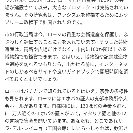
場が建設されて以来，大きなプロジェクトは実施されてい
ません。その博覧会は，ファシズムを称揚するためにムッ
ソリーニ政権下で計画されたのです。
市の行政当局は今，ローマの貴重な芸術遺産を保護し，ふ
さわしく評価することに力を入れています。そうした芸術
遺産は，街路や広場だけでなく，市内に100か所以上ある
博物館でも鑑賞できます。とはいえ，博物館や記念建造物
や遺跡を訪れるつもりなら，出かける前に，インターネッ
トのしかるべきサイトや良いガイドブックで開場時間を調
べておくとよいでしょう。
ローマはバチカンで知られているとはいえ，宗教の多様性
も見られます。ローマにはエホバの証人の支部事務所や大
会ホールがあります。首都圏には，130ほどの会衆や群れ
に1万人近くのエホバの証人がいて，イタリア語と他の12
の言語で集会を開いています。あなたも，どこであれサ
ラ･デル･レイニョ（王国会館）にいらっしゃれば，歓迎さ