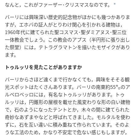
なんと，これがファーザー･クリスマスなのです。
*
バーリには興味深い歴史的記念物がほかにも幾つかありま
すが，エホバの証人がとりわけ関心を引かれる建物は，
1960年代に建てられた聖コスマス･聖ダミアヌス･聖三位
一体教会でしょう。この教会のアプス（半円形に張り出し
た祭堂）には，テトラグラマトンを描いたモザイクがあり
ます。
トゥルッリを見たことがありますか
バーリからさほど遠くまで行かなくても，興味をそそる観
光スポットはたくさんあります。バーリの南東約55㌔のア
ルベロベッロには，有名なトゥルッリがあります。トゥ
ルッリは，円錐形の屋根を載せた風変わりな形の白い建物
で，石のようになったテントとか，木々の間に建てられた
奇妙なあずまやなどと呼ばれてきました。モルタルを使わ
ずに，石を互い違いに積み重ねて作られています。そのよ
うな工法のため，かなり不安定で危ない感じもしますが，