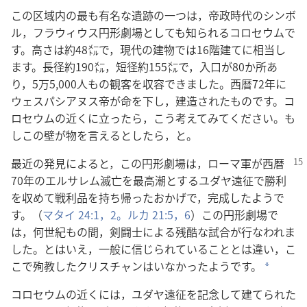
この区域内の最も有名な遺跡の一つは，帝政時代のシンボ
ル，フラウィウス円形劇場としても知られるコロセウムで
す。高さは約48㍍で，現代の建物では16階建てに相当し
ます。長径約190㍍，短径約155㍍で，入口が80か所あ
り，5万5,000人もの観客を収容できました。西暦72年に
ウェスパシアヌス帝が命を下し，建造されたものです。コ
ロセウムの近くに立ったら，こう考えてみてください。も
しこの壁が物を言えるとしたら，と。
最近の発見によると，この円形劇場
は，ローマ軍が西暦
70年のエルサレム滅亡を最高潮とするユダヤ遠征で勝利
を収めて戦利品を持ち帰ったおかげで，完成したようで
す。（
マタイ 24:1，2。
ルカ 21:5，6
）この円形劇場で
は，何世紀もの間，剣闘士による残酷な試合が行なわれま
した。とはいえ，一般に信じられていることとは違い，こ
こで殉教したクリスチャンはいなかったようです。
*
コロセウムの近くには，ユダヤ遠征を記念して建てられた