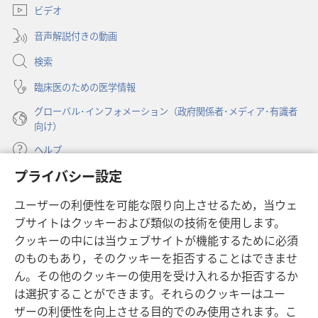
ブ
7
ビデオ
タ
で
ブ
月
開
音声解説付きの動画
で
8
く）
開
検索
日
く）
臨床医のための医学情報
グローバル･インフォメーション（政府関係者･メディア･有識者
向け）
ヘルプ
プライバシー設定
寄付
（新
ユーザーの利便性を可能な限り向上させるため，当ウェ
し
ブサイトはクッキーおよび類似の技術を使用します。
い
ものみの塔 オンライン・ライブラリー
（新
タ
クッキーの中には当ウェブサイトが機能するために必須
し
ブ
®
のものもあり，そのクッキーを拒否することはできませ
JW Hub
い
（新
で
ん。その他のクッキーの使用を受け入れるか拒否するか
タ
し
開
®
JW Library
ブ
は選択することができます。それらのクッキーはユー
い
く）
で
タ
ザーの利便性を向上させる目的でのみ使用されます。こ
®