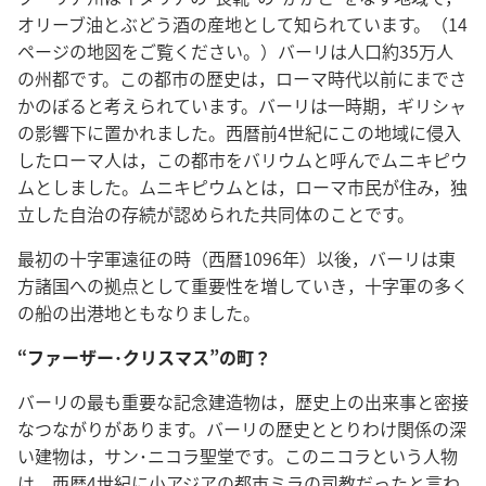
オリーブ油とぶどう酒の産地として知られています。（14
ページの地図をご覧ください。）バーリは人口約35万人
の州都です。この都市の歴史は，ローマ時代以前にまでさ
かのぼると考えられています。バーリは一時期，ギリシャ
の影響下に置かれました。西暦前4世紀にこの地域に侵入
したローマ人は，この都市をバリウムと呼んでムニキピウ
ムとしました。ムニキピウムとは，ローマ市民が住み，独
立した自治の存続が認められた共同体のことです。
最初の十字軍遠征の時（西暦1096年）以後，バーリは東
方諸国への拠点として重要性を増していき，十字軍の多く
の船の出港地ともなりました。
“ファーザー･クリスマス”の町？
バーリの最も重要な記念建造物は，歴史上の出来事と密接
なつながりがあります。バーリの歴史ととりわけ関係の深
い建物は，サン･ニコラ聖堂です。このニコラという人物
は，西暦4世紀に小アジアの都市ミラの司教だったと言わ