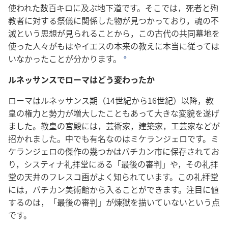
使われた数百キロに及ぶ地下道です。そこでは，死者と殉
教者に対する祭儀に関係した物が見つかっており，魂の不
滅という思想が見られることから，この古代の共同墓地を
使った人々がもはやイエスの本来の教えに本当に従っては
いなかったことが分かります。
*
ルネッサンスでローマはどう変わったか
ローマはルネッサンス期（14世紀から16世紀）以降，教
皇の権力と勢力が増大したこともあって大きな変貌を遂げ
ました。教皇の宮殿には，芸術家，建築家，工芸家などが
招かれました。中でも有名なのはミケランジェロです。ミ
ケランジェロの傑作の幾つかはバチカン市に保存されてお
り，システィナ礼拝堂にある「最後の審判」や，その礼拝
堂の天井のフレスコ画がよく知られています。この礼拝堂
には，バチカン美術館から入ることができます。注目に値
するのは，「最後の審判」が煉獄を描いていないという点
です。