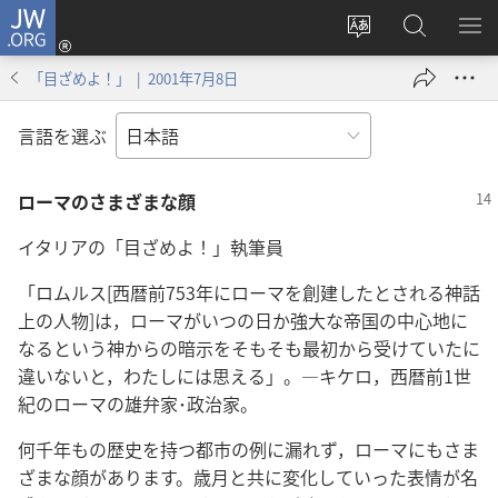
JW.ORG
ロ
サ
JW.ORG
メ
グ
イ
の
ニ
イ
「目ざめよ！」 | 2001年7月8日
ト
検
を
ン
の
索
表
（新
言語を選ぶ
言
示
し
語
い
ローマのさまざまな顔
を
タ
変
ブ
イタリアの「目ざめよ！」執筆員
え
で
る
開
「ロムルス[西暦前753年にローマを創建したとされる神話
く）
上の人物]は，ローマがいつの日か強大な帝国の中心地に
なるという神からの暗示をそもそも最初から受けていたに
違いないと，わたしには思える」。―キケロ，西暦前1世
紀のローマの雄弁家･政治家。
何千年もの歴史を持つ都市の例に漏れず，ローマにもさま
ざまな顔があります。歳月と共に変化していった表情が名