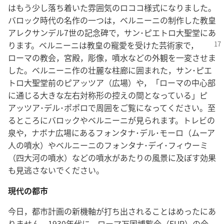
はもう少し落ち着いた雰囲気のロココ様式になりました。
バロック時代の名作の一つは，ベルニーニの制作した教皇
アレクサンデル7世の記念碑で，サン･ピエトロ大聖堂にあ
ります。ベルニーニは教皇の寵愛を受け
た芸術家で，
ローマの教会，宮殿，彫像，噴水などの外観を一変させま
した。ベルニーニ作の壮麗な柱廊に囲まれた，サン･ピエ
トロ大聖堂前のピアッツア（広場）や，「ローマの中心部
に通じる大きな左右対称形の控えの間となっている」ピ
アッツア･デル･ポポロで周囲をご覧になってください。至
るところにバロックやベルニーニが見られます。トレビの
泉や，ナボナ広場にあるフォンタナ･デル･モーロ（ムーア
人の噴水）やベルニーニのフォンタナ･デイ･フィウーミ
（四大河の噴水）などの噴水があたりの風景に及ぼす効果
も見逃さないでください。
現代の都市
今日，都市計画の新機軸が打ち出されることはめったにあ
りません。1930年代に，ローマ万国博覧会（EUR）の会