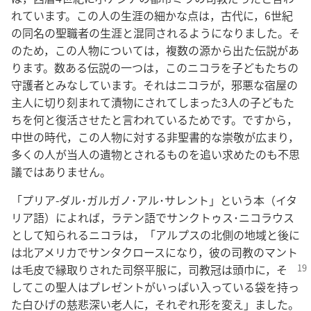
れています。この人の生涯の細かな点は，古代に，6世紀
の同名の聖職者の生涯と混同されるようになりました。そ
のため，この人物については，複数の源から出た伝説があ
ります。数ある伝説の一つは，このニコラを子どもたちの
守護者とみなしています。それはニコラが，邪悪な宿屋の
主人に切り刻まれて漬物にされてしまった3人の子どもた
ちを何と復活させたと言われているためです。ですから，
中世の時代，この人物に対する非聖書的な崇敬が広まり，
多くの人が当人の遺物とされるものを追い求めたのも不思
議ではありません。
「プリア-ダル･ガルガノ･アル･サレント」という本（イタ
リア語）によれば，ラテン語でサンクトゥス･ニコラウス
として知られるニコラは，「アルプスの北側の地域と後に
は北アメリカでサンタクロースになり，彼の司教のマント
は毛皮で縁取りされた司祭平服に，司教冠は頭巾
に，そ
してこの聖人はプレゼントがいっぱい入っている袋を持っ
た白ひげの慈悲深い老人に，それぞれ形を変え」ました。