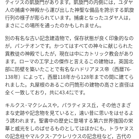
ティツスの凱旋門があります。凱旋門の内側には，ユダヤ
人の捕虜や神殿から運び出した神聖な備品を誇示する凱旋
行列の様子が彫られています。捕虜となったユダヤ人は，
まさにこの場所を通ったのかもしれません。
別の有名な古い記念建造物で，保存状態が良く印象的なの
が，パンテオンです。かつてはすべての神々に献じられた
異教徒の神殿でしたが，現在は中にカトリック教会があり
ます。ローマの工学上の傑作と言えるこの建物は，英国北
部に防壁を築いたことで有名なハドリアヌス帝（西暦76-
138年）によって，西暦118年から128年までの間に建てら
れました。丸屋根のあるこの円筒形の建物の高さと直径は
全く一致しており，共に43.4㍍です。
キルクス･マクシムスや，パラティヌス丘，その他さまざ
まな史跡や記念物を見ていると，遠い昔に思いをはせるよ
う誘われます。聖書中の歴史に登場する第六世界強国の栄
華と威光をしのばせるものとしてはほかにも，トラヤヌス
の記念柱やマルクス･アウレリウスの記念柱など，古代の