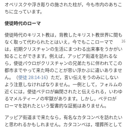
オベリスクや浮き彫りの施された柱が，今も市内のあちこ
ちに立っています。
使徒時代のローマ
使徒時代のキリスト教は，背教したキリスト教世界に間も
なく取って代わられたとはいえ，
今でもここローマで
は，初期クリスチャンの生活にまつわる出来事をうかがい
知ることができます。例えば，アッピア街道を訪れるな
ら，使徒パウロがクリスチャンの兄弟たちに伴われてこの
都市までやって来た時のことが思い浮かぶに違いありませ
ん。（
使徒 28:14-16
）ただ，言い伝えをうのみにしない
よう注意しなければなりません。一例として，フォルムの
近くには，使徒ペテロが幽閉されたと伝えられる，いわゆ
るマメルティーノの牢獄があります。しかし，ペテロが
ローマを訪れたという聖書的な証拠はありません。
アッピア街道まで来たなら，有名なカタコンベを訪れたい
と思われるかもしれません。カタコンベは，埋葬所として