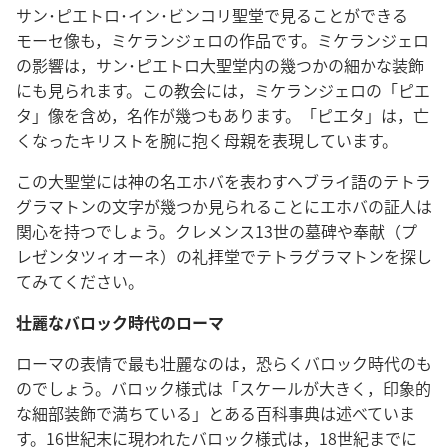
サン･ピエトロ･イン･ビンコリ聖堂で見ることができる
モーセ像も，ミケランジェロの作品です。ミケランジェロ
の影響は，サン･ピエトロ大聖堂内の幾つかの細かな装飾
にも見られます。この教会には，ミケランジェロの「ピエ
タ」像を含め，名作が幾つもあります。「ピエタ」は，亡
くなったキリストを腕に抱く母親を表現しています。
この大聖堂には神の名エホバを表わすヘブライ語のテトラ
グラマトンの文字が幾つか見られることにエホバの証人は
関心を持つでしょう。クレメンス13世の墓碑や奉献（プ
レゼンタツィオーネ）の礼拝堂でテトラグラマトンを探し
てみてください。
壮麗なバロック時代のローマ
ローマの表情で最も壮麗なのは，恐らくバロック時代のも
のでしょう。バロック様式は「スケールが大きく，印象的
な細部装飾で満ちている」とある百科事典は述べていま
す。16世紀末に現われたバロック様式は，18世紀までに