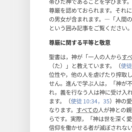
帯びた神であることを学びます
尊厳を認めておられます。それ
の男女が含まれます。―「人間の
という囲み記事をご覧ください
尊厳に関する平等と敬意
聖書は，神が「一人の人から
す
（た）」と教えています。（
使徒 
位性や，他の人を虐げたり搾取
せん。進んで学ぶ人は，「神が
れ，義を行なう人は神に受け入
ます。（
使徒 10:34，35
）神の愛
なります。
すべての
人が神との親
らです。実際，「神は世を深く
信仰を働かせる者が滅ぼされな