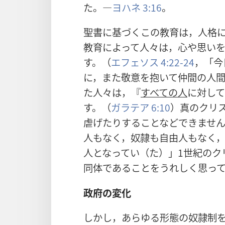
た。―
ヨハネ 3:16
。
聖書に基づくこの教育は，人格
教育によって人々は，心や思い
す。（
エフェソス 4:22-24
，「今
に，また敬意を抱いて仲間の人
た人々は，『
すべての人
に対し
す。（
ガラテア 6:10
）真のクリ
虐げたりすることなどできませ
人もなく，奴隷も自由人もなく，
人となってい（た）」1世紀のク
同体であることをうれしく思っ
政府の変化
しかし，あらゆる形態の奴隷制