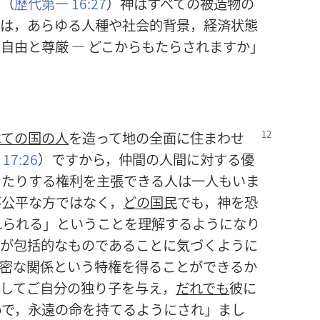
。（
歴代第一 16:27
）神はすべての被造物の
には，あらゆる人種や社会的背景，経済状態
自由と尊厳 ― どこからもたらされますか」
。
べての国の人
を
造って地の全面に住まわせ
17:26
）ですから，仲間の人間に対する優
したりする権利を主張できる人は一人もいま
不公平な方ではなく，
どの国民
でも，神を恐
れられる」ということを理解するようになり
が包括的なものであることに気づくように
密な関係という特権を得ることができるか
愛してご自分の独り子を与え，
だれでも
彼に
いで，永遠の命を持てるようにされ」まし