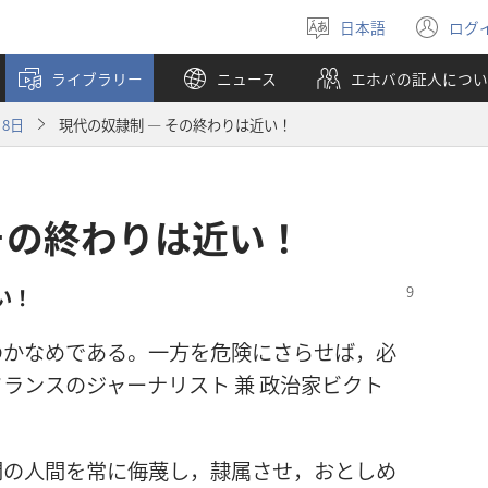
日本語
ログ
言
（
語
し
ライブラリー
ニュース
エホバの証人につい
を
い
選
タ
月8日
現代の奴隷制 ― その終わりは近い！
ぶ
ブ
で
開
く
その終わりは近い！
い！
のかなめである。一方を危険にさらせば，必
ランスのジャーナリスト 兼 政治家ビクト
間の人間を常に侮蔑し，隷属させ，おとしめ