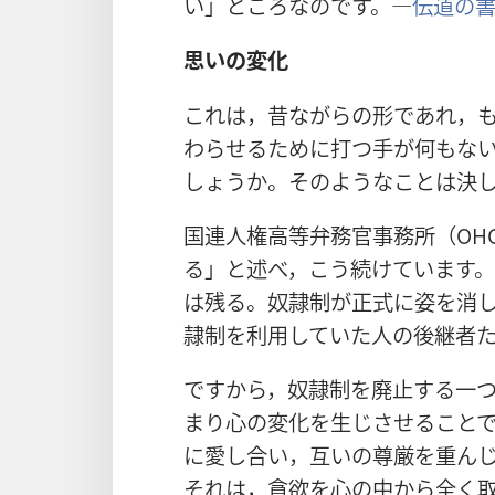
い」ところなのです。―
伝道の書 
思いの変化
これは，昔ながらの形であれ，
わらせるために打つ手が何もな
しょうか。そのようなことは決
国連人権高等弁務官事務所（OH
る」と述べ，こう続けています
は残る。奴隷制が正式に姿を消
隷制を利用していた人の後継者
ですから，奴隷制を廃止する一
まり心の変化を生じさせることで
に愛し合い，互いの尊厳を重んじ
それは，貪欲を心の中から全く