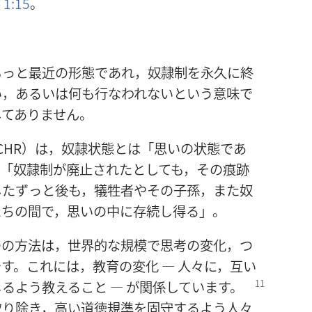
1:15
。
もっと最近の形態であれ，奴隷制を永久に終
い，あるいは何も行なわれないという意味で
してありません。
CHR）は，奴隷状態とは「思いの状態であ
。「奴隷制が廃止されたとしても，その痕跡
したずっと後も，犠牲者やその子孫，また奴
たちの間で，思いの中に存続し得る」。
つの方法は，世界的な規模で思考の変化，つ
す。これには，教育の変化 ― 人々に，互い
るよう教えること ―
が関係しています。
取り除き，高い道徳規準を固守するよう人々