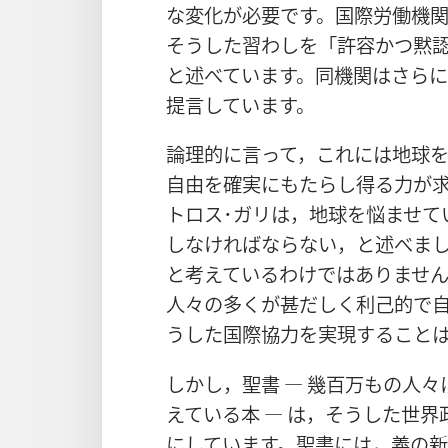
な変化が必要です。国際労働機
そうした習わしを「許容かつ黙
と述べています。同機関はさら
提言しています。
論理的に言って，これには地球
自由を確実にもたらし得る力が求
トロス･ガリは，地球を悩ませて
しなければならない，と述べま
と考えているわけではありませ
人々の多くが甚だしく利己的で
うした国際協力を実現すること
しかし，聖書 ― 幾百万もの人
えている本 ― は，そうした世
にしています。聖書には，義の