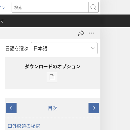
イン
新
検
索
て
言語を選ぶ
）
ダウンロードのオプション
出
版
物
の
目次
ダ
戻
次
ウ
る
へ
ン
口外厳禁の秘密