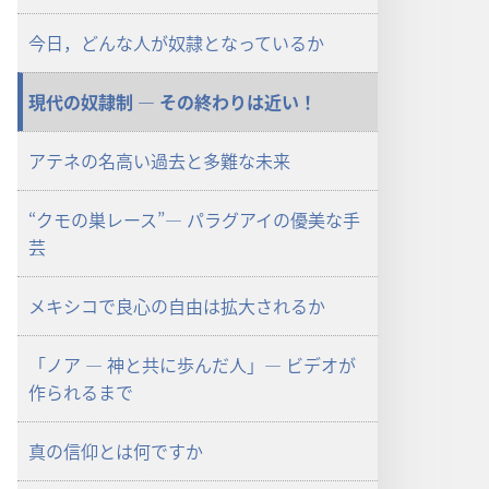
ロー
ド
今日，どんな人が奴隷となっているか
オ
プ
現代の奴隷制 ― その終わりは近い！
ショ
ン
アテネの名高い過去と多難な未来
雑
誌
“クモの巣レース”― パラグアイの優美な手
2000
芸
年
3
月
メキシコで良心の自由は拡大されるか
8
日
「ノア ― 神と共に歩んだ人」― ビデオが
作られるまで
真の信仰とは何ですか