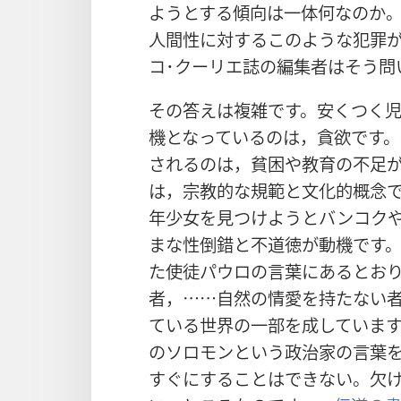
ようとする傾向は一体何なのか
人間性に対するこのような犯罪
コ･クーリエ誌の編集者はそう問
その答えは複雑です。安くつく
機となっているのは，貪欲です
されるのは，貧困や教育の不足
は，宗教的な規範と文化的概念
年少女を見つけようとバンコク
まな性倒錯と不道徳が動機です。
た使徒パウロの言葉にあるとお
者，……自然の情愛を持たない
ている世界の一部を成していま
のソロモンという政治家の言葉
すぐにすることはできない。欠