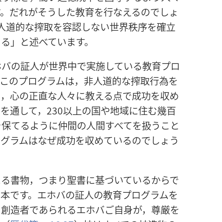
す。だれがそうした教育を行なえるのでしょ
非人道的な搾取を容認しない世界秩序を確立
きる」と述べています。
ホバの証人が世界中で実施している教育プロ
。このプログラムは，非人道的な搾取行為を
う，心の正直な人々に教える点で成功を収め
を通して，230以上の国や地域に住む幾百
を保てるように仲間の人間すべてを扱うこと
ログラムはなぜ成功を収めているのでしょう
よる書物，つまり聖書に基づいているからで
る本です。エホバの証人の教育プログラムを
，創造者であられるエホバご自身が，尊厳を