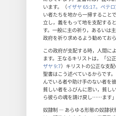
います。（
イザヤ 65:17。
ペテロ第
い者たちを地から一掃すること
立し，義をもって地を支配する
す。一般に主の祈り，あるいは
政府を祈り求めるよう勧めてお
この政府が支配する時，人間に
ます。王なるキリストは，「公正
ザヤ 9:7
）キリストの公正な支配
聖書はこう述べているからです
んでいる者や助け手のない者を
貧しい者をふびんに思い，貧し
ら彼らの魂を請け戻し……ます
奴隷制 ― あらゆる形態の奴隷状