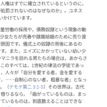
。人権はすでに確立されているというのに，
が処罰されないのはなぜなのか」。ユネス
いかけています。
児童労働の採用や，債務奴隷という現象の動
。少女たちが売春や隷属結婚のために売り渡
が原因です。儀式上の奴隷の背後にあるの
です。また，エイズにかかっていない幼い少
やマニラを訪れる男たちの場合は，あからさ
このすべては，1世紀の律法の学徒であっ
り，人々が「自分を愛する者，金を愛する
者，……自制心のない者，粗暴な者」となっ
す。（
テモテ第二 3:1-5
）その世界は，古代
を借りるなら，「曲がっているものは，まっ
けているものは，到底数えることはできな