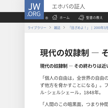
JW.ORG
エホバの証人
ホーム
聖書の教え
ライブラリー
雑誌
「目ざめよ！」 | 2000年3
現代の奴隷制 ― 
現代の奴隷制 ― その終わりは近
「個人の自由は，全世界の自由
ず他方を脅かすことになる」。フ
ル･シェルシェール，1848年。
「人間のこの暗黒面，つまり仲