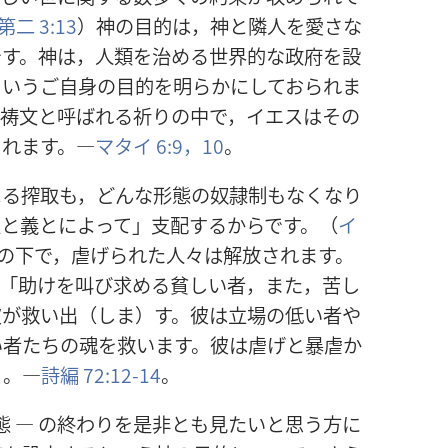
二 3:13
）神の目的は，神と隣人を愛さな
です。神は，人類を治める世界的な政府を設
というご自身の目的を明らかにしておられま
主祷文と呼ばれる祈りの中で，イエスはその
られます。―
マタイ 6:9，10
。
よる搾取も，どんな形態の奴隷制もなくなり
と義とによって」支配するからです。（
イ
の下で，虐げられた人々は解放されます。
。「助けを叫び求める貧しい者，また，苦し
彼が救い出（しま）す。彼は立場の低い者や
い者たちの魂を救います。彼は虐げと暴虐か
」。―
詩編 72:12-14
。
態 ― の終わりを是非とも見たいと思う方に