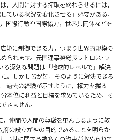
関は，人間に対する搾取を終わらせるには，
認している状況を変化させる」必要がある，
に，国際行動や国際協力，世界共同体などを
を広範に制御できる力，つまり世界的規模の
められます。元国連事務総長ブトロス･ブ
いる深刻な問題は「地球的レベルで」解決
した。しかし皆が皆，そのように解決できる
ん。過去の経験が示すように，権力を握る
自分本位に利益と目標を求めているため，そ
はできません。
々に，仲間の人間の尊厳を重んじるように教
界政府の設立が神の目的であることを明らか
新しい世に関する数多くの約束が収められて