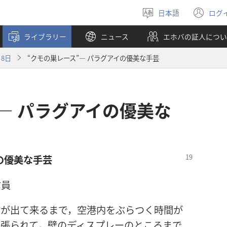
日本語
ログ
言
（
語
し
ライブラリー
ニュース
エホバの証人につい
を
い
選
タ
月8日
“クモの巣レース”― パラグアイの優美な手芸
ぶ
ブ
で
開
く
― パラグアイの優美な
の優美な手芸
信員
物が出て来るまで，空港内をぶらつく時間が
っ張られて，壁のディスプレーのところまで