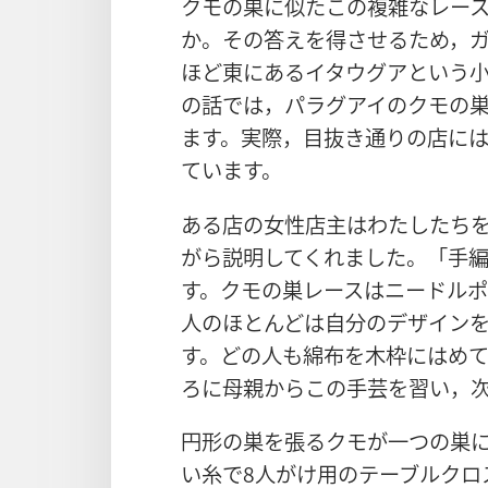
クモの巣に似たこの複雑なレー
か。その答えを得させるため，ガ
ほど東にあるイタウグアという
の話では，パラグアイのクモの
ます。実際，目抜き通りの店に
ています。
ある店の女性店主はわたしたち
がら説明してくれました。「手
す。クモの巣レースはニードルポ
人のほとんどは自分のデザイン
す。どの人も綿布を木枠にはめ
ろに母親からこの手芸を習い，
円形の巣を張るクモが一つの巣
い糸で8人がけ用のテーブルクロ