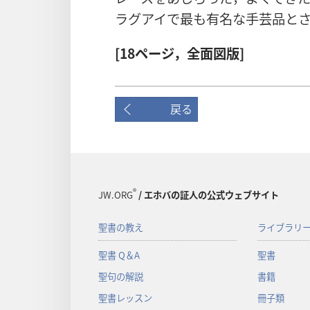
ラグアイで最も有名な手芸品と
[18ページ，全面図版]
戻る
®
JW.ORG
/ エホバの証人の公式ウェブサイト
聖書の教え
ライブラリ
聖書 Q＆A
聖書
聖句の解説
書籍
聖書レッスン
冊子類