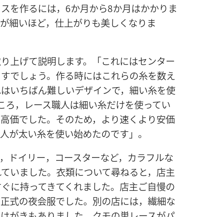
スを作るには，6か月から8か月はかかりま
糸が細いほど，仕上がりも美しくなりま
取り上げて説明します。「これにはセンター
ますでしょう。作る時にはこれらの糸を数え
れはいちばん難しいデザインで，細い糸を使
ころ，レース職人は細い糸だけを使ってい
に高価でした。そのため，より速くより安価
職人が太い糸を使い始めたのです」。
ス，ドイリー，コースターなど，カラフルな
れていました。衣類について尋ねると，店主
すぐに持ってきてくれました。店主ご自慢の
の正式の夜会服でした。別の店には，繊細な
たはがきもありました。クモの巣レースがパ