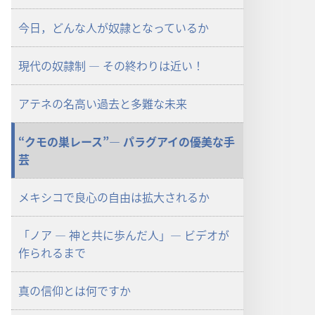
ロー
ド
今日，どんな人が奴隷となっているか
オ
プ
現代の奴隷制 ― その終わりは近い！
ショ
ン
アテネの名高い過去と多難な未来
雑
誌
“クモの巣レース”― パラグアイの優美な手
2000
芸
年
3
月
メキシコで良心の自由は拡大されるか
8
日
「ノア ― 神と共に歩んだ人」― ビデオが
作られるまで
真の信仰とは何ですか