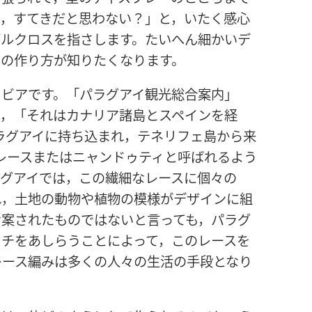
れ，すてきだと思わない？」と，いたく感心
ブルクロスを指さします。たいへん細かいデ
その作り方が知りたくなります。
ラビアです。「パラグアイ観光総合案内」
と，「それはカナリア諸島とスペインを経
パラグアイに持ち込まれ，テネリフェ島から来
･レースまたはニャンドゥティと呼ばれるよう
ラグアイでは，この繊細なレースに個々の
れ，土地の動物や植物の模様がデザインに組
考案されたものではないと言っても，パラグ
ッチをあしらうことによって，このレースを
レース編みは多くの人々の生活の手段となり