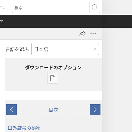
イン
新
検
索
て
言語を選ぶ
）
ダウンロードのオプション
出
版
物
の
目次
ダ
戻
次
ウ
る
へ
ン
口外厳禁の秘密