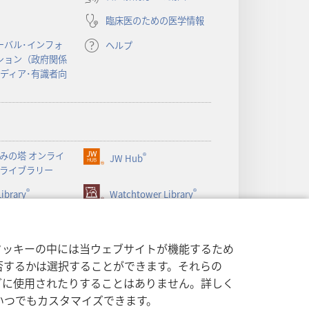
ブ
臨床医のための医学情報
で
開
ーバル･インフォ
ヘルプ
く）
ション（政府関係
メディア･有識者向
みの塔 オンライ
®
JW Hub
（新
ライブラリー
し
®
®
ibrary
い
Watchtower Library
タ
ブ
で
クッキーの中には当ウェブサイトが機能するため
開
否するかは選択することができます。それらの
く）
グに使用されたりすることはありません。詳しく
いつでもカスタマイズできます。