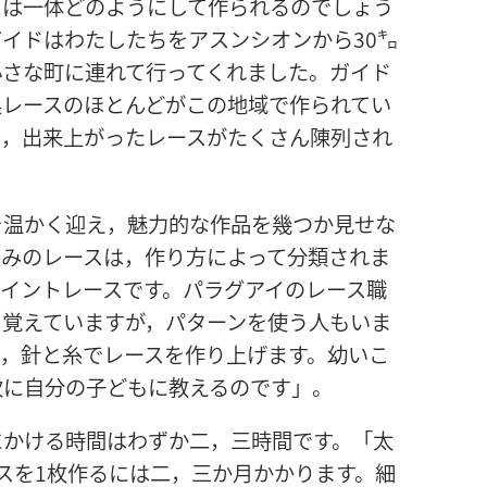
スは一体どのようにして作られるのでしょう
イドはわたしたちをアスンシオンから30㌔
小さな町に連れて行ってくれました。ガイド
巣レースのほとんどがこの地域で作られてい
は，出来上がったレースがたくさん陳列され
を温かく迎え，魅力的な作品を幾つか見せな
編みのレースは，作り方によって分類されま
イントレースです。パラグアイのレース職
を覚えていますが，パターンを使う人もいま
て，針と糸でレースを作り上げます。幼いこ
次に自分の子どもに教えるのです」。
にかける時間はわずか二，三時間です。「太
スを1枚作るには二，三か月かかります。細