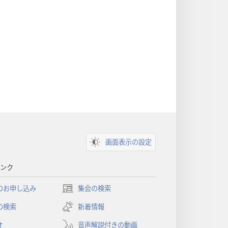
画面表示の設定
ンク
のお申し込み
集会の検索
（新
し
の検索
新着情報
い
オ
音声解説付きの動画
タ