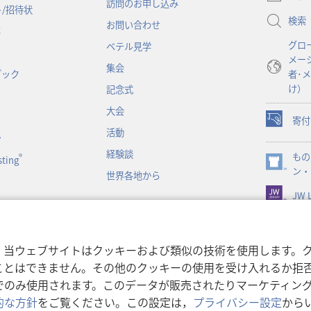
訪問のお申し込み
い
/招待状
検索
タ
お問い合わせ
事
ブ
グロ
ベテル見学
で
メー
開
集会
ブック
者･
く）
け）
記念式
大会
寄付
（新
活動
ン
し
経験談
もの
い
®
ting
（新
ン・
タ
世界各地から
し
ブ
JW L
い
で
タ
開
ブ
く）
で
書朗読
，当ウェブサイトはクッキーおよび類似の技術を使用します。
開
ことはできません。その他のクッキーの使用を受け入れるか拒
く）
でのみ使用されます。このデータが販売されたりマーケティン
的な方針
をご覧ください。この設定は，
プライバシー設定
から