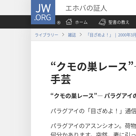
JW.ORG
エホバの証人
ホーム
聖書の教え
ライブラリー
雑誌
「目ざめよ！」 | 2000年3
“クモの巣レース”
手芸
“クモの巣レース”― パラグアイ
パラグアイの「目ざめよ！」通
パラグアイのアスンシオン。荷
何分かあります。突然，妻に引