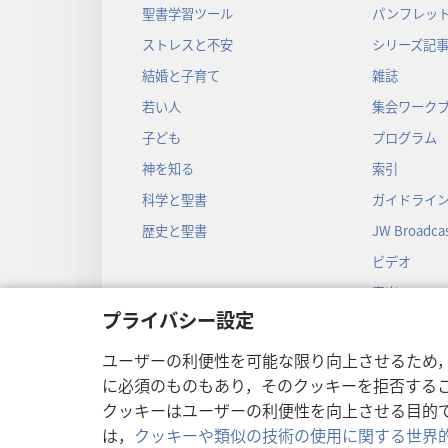
聖書学習ツール
パンフレット
ストレスと不安
シリーズ記
結婚と子育て
雑誌
若い人
集会ワーク
子ども
プログラム
神を知る
索引
科学と聖書
ガイドライ
歴史と聖書
JW Broadcas
ビデオ
音楽
プライバシー設定
音声劇
劇形式の聖
ユーザーの利便性を可能な限り向上させるため
に必須のものもあり，そのクッキーを拒否する
クッキーはユーザーの利便性を向上させる目的
は，
クッキーや類似の技術の使用に関する世界