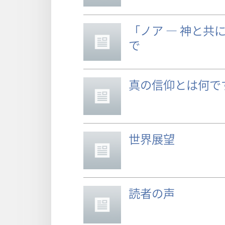
「ノア ― 神と共
で
真の信仰とは何で
世界展望
読者の声