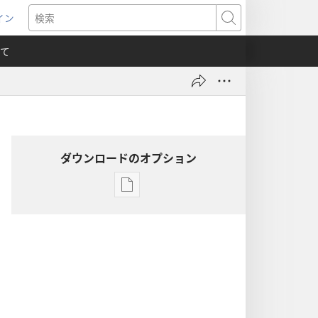
イン
新
検
索
て
）
ダウンロードのオプション
出
版
物
の
ダ
ウ
ン
ロー