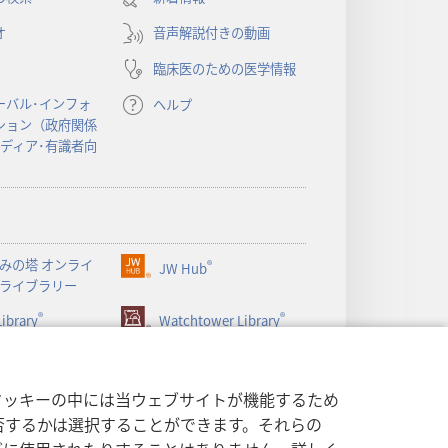
い
オ
音声解説付きの動画
タ
ブ
臨床医のための医学情報
で
開
ーバル･インフォ
ヘルプ
く）
ション（政府関係
メディア･有識者向
みの塔 オンライ
®
JW Hub
（新
ライブラリー
し
®
®
ibrary
い
Watchtower Library
タ
ブ
で
クッキーの中には当ウェブサイトが機能するため
開
否するかは選択することができます。それらの
く）