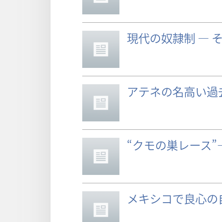
現代の奴隷制 ― 
アテネの名高い過
“クモの巣レース”
メキシコで良心の