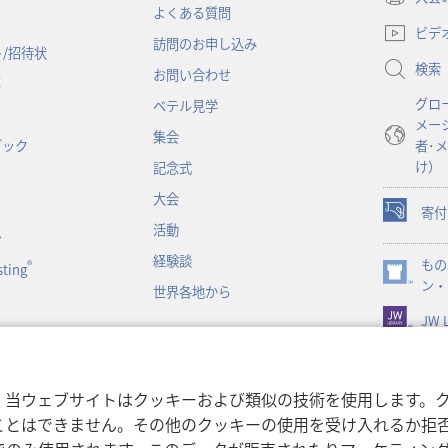
（新
よくある質問
し
ビデ
訪問のお申し込み
い
/招待状
検索
タ
お問い合わせ
事
ブ
グロ
ベテル見学
で
メー
開
集会
ブック
者･
く）
け）
記念式
大会
寄付
（新
活動
ン
し
経験談
もの
い
®
ting
（新
ン・
タ
世界各地から
し
ブ
JW L
い
で
タ
開
ブ
く）
で
書朗読
，当ウェブサイトはクッキーおよび類似の技術を使用します。
開
ことはできません。その他のクッキーの使用を受け入れるか拒
く）