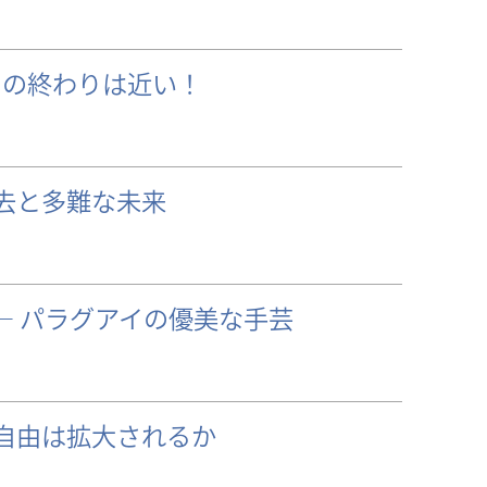
その終わりは近い！
去と多難な未来
― パラグアイの優美な手芸
自由は拡大されるか