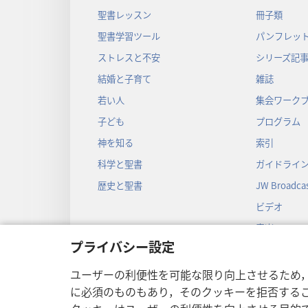
聖書レッスン
冊子類
聖書学習ツール
パンフレット
ストレスと不安
シリーズ記
結婚と子育て
雑誌
若い人
集会ワーク
子ども
プログラム
神を知る
索引
科学と聖書
ガイドライ
歴史と聖書
JW Broadcas
ビデオ
音楽
プライバシー設定
音声劇
劇形式の聖
ユーザーの利便性を可能な限り向上させるため
に必須のものもあり，そのクッキーを拒否する