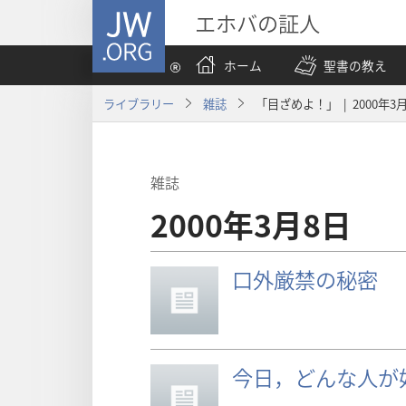
JW.ORG
エホバの証人
ホーム
聖書の教え
ライブラリー
雑誌
「目ざめよ！」 | 2000年3
雑誌
2000年3月8日
口外厳禁の秘密
今日，どんな人が