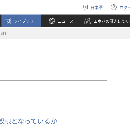
日本語
ログ
言
（
語
し
ライブラリー
ニュース
エホバの証人につい
を
い
選
タ
月8日
ぶ
ブ
で
開
く
奴隷となっているか