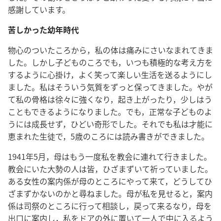
感謝しています。
苦しかった幼年時代
物心のついたころから，私の体は痛みにさいなまれてきま
した。しかし子どものころでも，いつも積極的な考え方を
するように心掛け，よく笑って楽しい生活を送るようにし
ました。私はそういう気質をずっと保ってきました。やが
て私の骨格は徐々に強くなり，起き上がったり，少しはう
こともできるようになりました。でも，正常な子どものよ
うには成長せず，ひどい奇形でした。それでも私は才能に
恵まれた生徒で，5歳のころには読み書きができました。
1941年5月，母はもう一度私を教会に連れて行きました。
教会にいた大勢の人は皆，ひざまずいて祈っていました。
ある女性の案内係が母のところにやって来て，どうしてひ
ざまずかないのかと尋ねました。母が私を見せると，案内
係は司祭のところに行って相談し，戻って来るなり，母を
出口に案内し，私をドアの外に置いて一人で中に入るよう