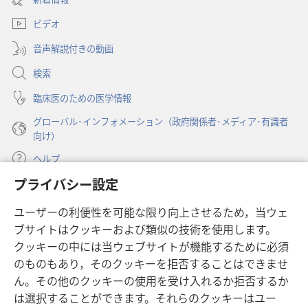
年
い
ブ
2
ビデオ
タ
で
ブ
月
開
音声解説付きの動画
で
22
く）
開
検索
日
く）
臨床医のための医学情報
グローバル･インフォメーション（政府関係者･メディア･有識者
向け）
ヘルプ
プライバシー設定
寄付
（新
ユーザーの利便性を可能な限り向上させるため，当ウェ
し
ブサイトはクッキーおよび類似の技術を使用します。
い
ものみの塔 オンライン・ライブラリー
（新
タ
クッキーの中には当ウェブサイトが機能するために必須
し
ブ
®
のものもあり，そのクッキーを拒否することはできませ
JW Hub
い
（新
で
ん。その他のクッキーの使用を受け入れるか拒否するか
タ
し
開
®
JW Library
ブ
は選択することができます。それらのクッキーはユー
い
く）