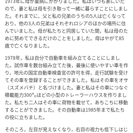
1973年に母が重病にかかりました。私はいつも家にいた
ので，妻と私は母を引き取って一緒に暮らすことにしまし
た。それまでに，父と私の兄弟のうちの5人は亡くなって
おり，他の3人の兄弟はそれぞれロシアのほかの場所に住
んでいました。母が私たちと同居していた間，私は母のた
めに努めてできるだけのことをしました。母はやがて85
歳で亡くなりました。
1978年，私は自分で自動車を組み立てることにしまし
た。試作車を数台組み立てた後，最後に使いやすい車を作
り，地元の国定自動車検査官の許可を得，走行試験を受け
てその車を登録することができました。私はその車をオサ
（スズメバチ）と名づけました。妻と私はその車につなぐ
積載能力300㌔ほどの小型のトレーラーハウスを作りまし
た。私たち二人はその車に荷物を載せて，あちこちに移動
することができました。その自動車は1985年まで私たち
の役に立ちました。
そのころ，左目が見えなくなり，右目の視力も低下しはじ