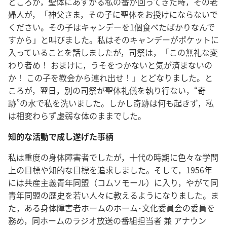
ところが，聖体にあずかる私の番が回ってきた時，その老
婦人が，「神父さま，その子に聖体をお授けにならないで
ください。その子はキャンデーを1個食べたばかりなんで
すから」と叫びました。私はそのキャンデーがポケットに
入っていることを話しましたが，司祭は，「この無礼な変
わり者め！ おまけに，うそをつかないと気が済まないの
か！ この子を教会から連れ出せ！」とどなりました。と
ころが，翌日，別の司祭が聖体礼儀を執り行ない，“奇
跡”の水で私を洗いました。しかし奇跡は何も起きず，私
は相変わらず虚弱な体のままでした。
知的な活動で成し遂げた事柄
私は重度の身体障害者でしたが，十代の時期に色々な学問
上の目標や知的な目標を追求しました。そして，1956年
には共産主義青年同盟（コムソモール）に入り，やがて同
青年同盟の歴史を若い人々に教えるようになりました。ま
た，ある身体障害者ホームのホーム･文化委員会の委員を
務め，同ホームのラジオ放送の番組担当者 兼 アナウン