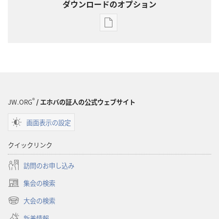
ダウンロードのオプション
出
版
物
の
ダ
ウ
ン
®
JW.ORG
/ エホバの証人の公式ウェブサイト
ロー
画面表示の設定
ド
オ
クイックリンク
プ
ショ
訪問のお申し込み
ン
集会の検索
雑
（新
誌
し
大会の検索
（新
い
2000
し
新着情報
タ