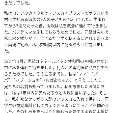
きだけでした。
私はロシアの奥地ウルヤノフスカオブラストのサラという
村に住むある家族の9人の子どもの7番目でした。生まれ
てから3週間たった後，両親は私を教会に連れて行きまし
た。バプテスマを施してもらうためでした。司祭は急いで
私に水を振りかけ，できるだけ早く私を家に連れて帰るよ
う両親に勧め，私は数時間以内に死ぬだろうと言いまし
た。
1937年1月，両親はタタールスタン共和国の首都のカザン
市に私を連れて行きました。何人かの専門医に私を診ても
らうためでした。そのころまでに，私は“ママ”，“パ
パ”，“バブーシュカ”（おばあちゃん）と言えましたし，
兄たちの名前も知っていました。私を診察した医師たち
は，私は1年以内に死ぬだろうと両親に言いました。そし
て，私を死なせてガラス製のフラスコに入れて保存し，医
学生の視覚資料として展示できるようにすることを勧めま
した。その勧めをきっぱりと断わった愛する両親に本当に