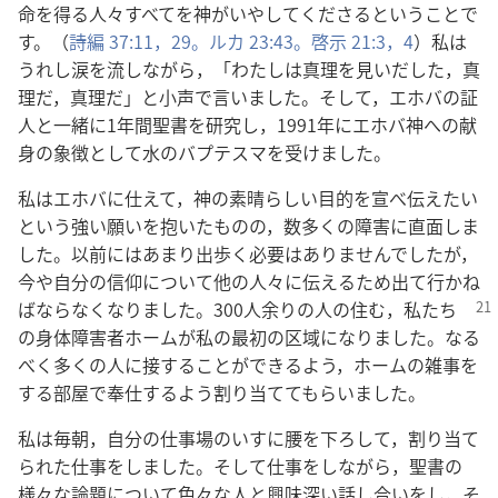
命を得る人々すべてを神がいやしてくださるということで
す。（
詩編 37:11，
29。
ルカ 23:43。
啓示 21:3，4
）私は
うれし涙を流しながら，「わたしは真理を見いだした，真
理だ，真理だ」と小声で言いました。そして，エホバの証
人と一緒に1年間聖書を研究し，1991年にエホバ神への献
身の象徴として水のバプテスマを受けました。
私はエホバに仕えて，神の素晴らしい目的を宣べ伝えたい
という強い願いを抱いたものの，数多くの障害に直面しま
した。以前にはあまり出歩く必要はありませんでしたが，
今や自分の信仰について他の人々に伝えるため出て行かね
ばならなく
なりました。300人余りの人の住む，私たち
の身体障害者ホームが私の最初の区域になりました。なる
べく多くの人に接することができるよう，ホームの雑事を
する部屋で奉仕するよう割り当ててもらいました。
私は毎朝，自分の仕事場のいすに腰を下ろして，割り当て
られた仕事をしました。そして仕事をしながら，聖書の
様々な論題について色々な人と興味深い話し合いをし，そ