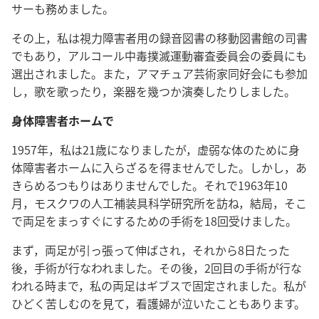
サーも務めました。
その上，私は視力障害者用の録音図書の移動図書館の司書
でもあり，アルコール中毒撲滅運動審査委員会の委員にも
選出されました。また，アマチュア芸術家同好会にも参加
し，歌を歌ったり，楽器を幾つか演奏したりしました。
身体障害者ホームで
1957年，私は21歳になりましたが，虚弱な体のために身
体障害者ホームに入らざるを得ませんでした。しかし，あ
きらめるつもりはありませんでした。それで1963年10
月，モスクワの人工補装具科学研究所を訪ね，結局，そこ
で両足をまっすぐにするための手術を18回受けました。
まず，両足が引っ張って伸ばされ，それから8日たった
後，手術が行なわれました。その後，2回目の手術が行な
われる時まで，私の両足はギブスで固定されました。私が
ひどく苦しむのを見て，看護婦が泣いたこともあります。