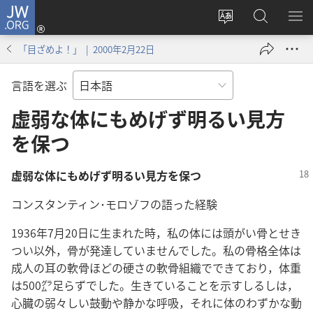
JW.ORG
ロ
サ
JW.ORG
メ
グ
イ
の
ニ
イ
「目ざめよ！」 | 2000年2月22日
ト
検
を
ン
の
索
表
（新
言語を選ぶ
言
示
し
語
虚弱な体にもめげず明るい見方
い
を
タ
を保つ
変
ブ
え
で
虚弱な体にもめげず明るい見方を保つ
る
開
く）
コンスタンティン･モロゾフの語った経験
1936年7月20日に生まれた時，私の体には頭がい骨とせき
つい以外，骨が発達していませんでした。私の骨格全体は
成人の耳の軟骨ほどの硬さの軟骨組織でできており，体重
は500㌘足らずでした。生きていることを示すしるしは，
心臓の弱々しい鼓動や静かな呼吸，それに体のわずかな動