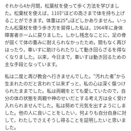
それから4か月間，松葉杖を使って歩く方法を学びまし
た。松葉杖を使えば，110㌢ほどの高さまで体を持ち上げ
ることができます。体重は25㌔ほどしかありません。いっ
たん松葉杖を使う歩き方を習得した私は，1964年に身体
障害者ホームに戻りました。しかし残念なことに，足の骨
が弱くて体の重みに耐えられなかったため，間もなく再び
はったり，車いすに助けられたりして動き回らざるを得な
くなりました。以来，今日まで，車いすは動き回るための
主な手段となっています。
私は二度と再び教会へ行きませんでした。“汚れた者”から
生まれたのだと言われて以来ずっと，私の心は深く傷つけ
られたままでした。私は両親をとても愛していたので，自
分の体の状態を両親や神のせいだとする考え方は全く受け
入れられませんでした。私は努めて元気を出すようにしま
した。他の人に良いことをしたい，何よりも自分自身に対
して，わたしでさえそうし得ることを証明したいと思いま
した。