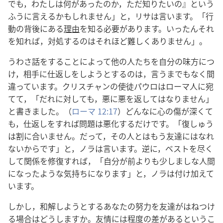
でも，わたしは何があったのか，ただ知りたいの』という
ふうに言えるかもしれません」と，リサは言います。「行
動の背後にある
理由
を知る必要があります。いったんそれ
を知れば，対処するのはそれほど難しくありません」。
うわさ話をすることによって他の人たちを自分の味方につ
け，相手に仕返しをしようとするのは，言うまでもなく間
違っています。クリスチャンの使徒パウロはローマ人に宛
てて，「だれに対しても，悪に悪を返してはなりません」
と書きました。（
ローマ 12:17
）どんなに心の傷が深くて
も，仕返しをすれば問題は悪化するだけです。「復しゅう
は割に合いません。だって，その人とはもう友達にはなれ
ないからです」と，ノラは言います。逆に，ベストを尽く
して関係を修復すれば，「自分が前よりも少しましな人間
になったような気持ちになります」と，ノラは付け加えて
います。
しかし，和解しようとするあなたの努力を友達がはねつけ
る場合はどうしますか。友情には程度の差があるというこ