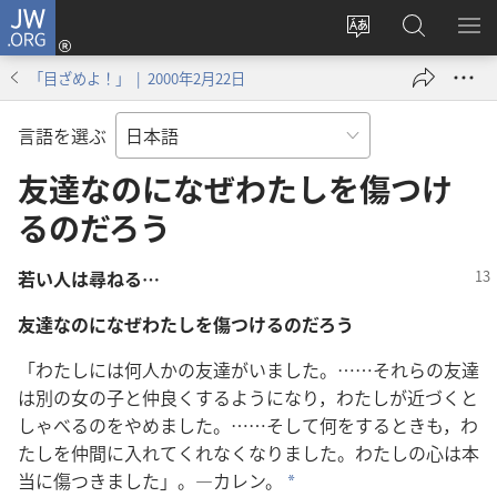
JW.ORG
ロ
サ
JW.ORG
メ
グ
イ
の
ニ
イ
「目ざめよ！」 | 2000年2月22日
ト
検
を
ン
の
索
表
（新
言語を選ぶ
言
示
し
語
友達なのになぜわたしを傷つけ
い
を
タ
るのだろう
変
ブ
え
で
若い人は尋ねる…
る
開
く）
友達なのになぜわたしを傷つけるのだろう
「わたしには何人かの友達がいました。……それらの友達
は別の女の子と仲良くするようになり，わたしが近づくと
しゃべるのをやめました。……そして何をするときも，わ
たしを仲間に入れてくれなくなりました。わたしの心は本
当に傷つきました」。―カレン。
*