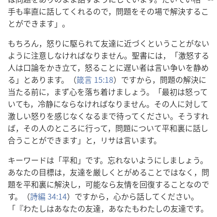
手も率直に話してくれるので，問題をその場で解決するこ
とができます」。
もちろん，怒りに駆られて友達に近づくということがない
ように注意しなければなりません。聖書には，「激怒する
人は口論をかき立て，怒ることに遅い者は言い争いを静め
る」とあります。（
箴言 15:18
）ですから，問題の解決に
当たる前に，まず心を落ち着けましょう。「最初は怒って
いても，冷静にならなければなりません。その人に対して
激しい怒りを感じなくなるまで待ってください。そうすれ
ば，その人のところに行って，問題について平和裏に話し
合うことができます」と，リサは言います。
キーワードは「平和」です。忘れないようにしましょう。
あなたの目標は，友達を厳しくとがめることではなく，問
題を平和裏に解決し，可能なら友情を回復することなので
す。（
詩編 34:14
）ですから，心から話してください。
「『わたしはあなたの友達，あなたもわたしの友達です。