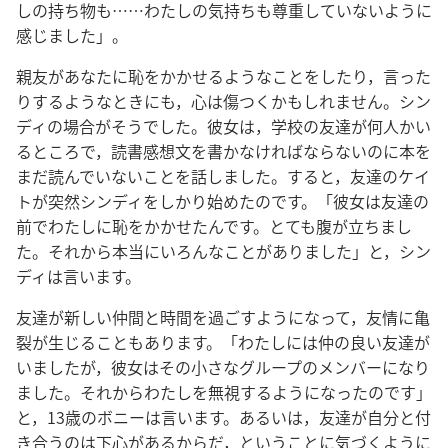
しの持ち物も……わたしの気持ちも尊重していないように
感じました」。
親友があなたに恥をかかせるようなことをしたり，言った
りするようなときにも，心は傷つくかもしれません。シン
ディの場合がそうでした。彼女は，学校の友達が何人かい
るところで，読書感想文を書かなければならないのに本を
まだ読んでいないことを話しました。すると，友達のケイ
トが突然シンディをしかり始めたのです。「彼女は友達の
前でわたしに恥をかかせたんです。とても腹が立ちまし
た。それから本当にいろんなことがありました」と，シン
ディは言います。
友達が新しい仲間と時間を過ごすようになって，友情に亀
裂が生じることもあります。「わたしには仲の良い友達が
いましたが，彼女はその小さなグループのメンバーになり
ました。それからわたしを無視するようになったのです」
と，13歳のボニーは言います。あるいは，友達が自分と付
き合うのは下心があるからだ，ということに気づくように