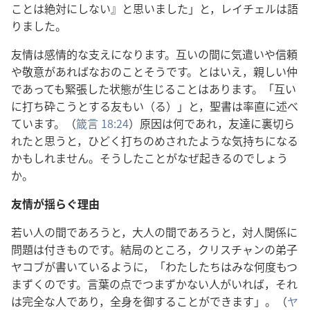
ことは絶対にしない』と思いました」と，レイチェルは語
りました。
友情は感情的な支えになります。互いの間に気遣いや信頼
や敬意があればなおのことそうです。とはいえ，親しい仲
であっても緊張した状態が生じることはあります。「互い
に打ち砕こうとする友もい（る）」と，聖書は率直に述べ
ています。（
箴言 18:24
）原因は何であれ，友達に裏切ら
れたと思うと，ひどく打ちのめされたような気持ちになる
かもしれません。そうしたことがなぜ起きるのでしょう
か。
友情が揺らぐ理由
若い人の間であろうと，大人の間であろうと，対人関係に
問題は付きものです。結局のところ，クリスチャンの弟子
ヤコブが書いているように，「わたしたちはみな何度もつ
まずくのです。言葉の点でつまずかない人がいれば，それ
は完全な人であり，全身を御することができます」。（
ヤ