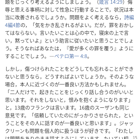
題をじっくり考えるようにしましょう。（
箴言 14:29
）侮
辱と思える事柄に対して性急に行動することで，状況は本
当に改善されるでしょうか。問題をよく考えるなら，
詩編
4編4節
の，「気をかき乱されるがよい。だが，罪をおかし
てはならない。言いたいことは心の中で，寝床の上で言
い，黙っていよ」という助言に従いたいと思うことでしょ
う。そうなればあなたは，『愛が多くの罪を覆う』ように
することでしょう。―
ペテロ第一 4:8
。
しかし，傷つけられたことをどうしても忘れることができ
ないと思うなら，どうすればよいでしょうか。そのような
場合，本人に近づくのが一番良い方法かもしれません。
「二人だけで，起きたことをじっくり話し合うのがいいと
思います。それをしないと，恨みを抱くようになります」
と，13歳のフランクは言います。16歳のスーザンも同じ
意見です。「信頼していたのにがっかりさせられた，とい
うことをその人に話すのが一番良いと思います」。ジャッ
クリーンも問題を個人的に扱うほうが好きです。「わたし
は問題をありのまま
話すようにしています。たいてい相