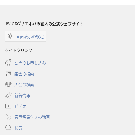
の
ダ
ウ
ン
®
JW.ORG
/ エホバの証人の公式ウェブサイト
ロー
画面表示の設定
ド
オ
クイックリンク
プ
ショ
訪問のお申し込み
ン
集会の検索
雑
（新
誌
し
大会の検索
（新
い
2000
し
新着情報
タ
年
い
ブ
2
ビデオ
タ
で
ブ
月
開
音声解説付きの動画
で
22
く）
開
検索
日
く）