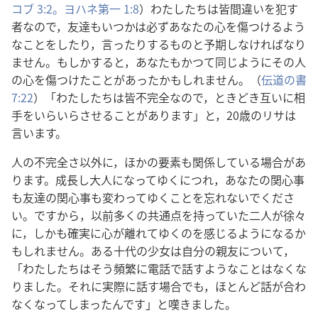
コブ 3:2。
ヨハネ第一 1:8
）わたしたちは皆間違いを犯す
者なので，友達もいつかは必ずあなたの心を傷つけるよう
なことをしたり，言ったりするものと予期しなければなり
ません。もしかすると，あなたもかつて同じようにその人
の心を傷つけたことがあったかもしれません。（
伝道の書
7:22
）「わたしたちは皆不完全なので，ときどき互いに相
手をいらいらさせることがあります」と，20歳のリサは
言います。
人の不完全さ以外に，ほかの要素も関係している場合があ
ります。成長し大人になってゆくにつれ，あなたの関心事
も友達の関心事も変わってゆくことを忘れないでくださ
い。ですから，以前多くの共通点を持っていた二人が徐々
に，しかも確実に心が離れてゆくのを感じるようになるか
もしれません。ある十代の少女は自分の親友について，
「わたしたちはそう頻繁に電話で話すようなことはなくな
りました。それに実際に話す場合でも，ほとんど話が合わ
なくなってしまったんです」と嘆きました。