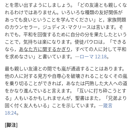
とを思い出すようにしましょう。「どの友達とも親しくな
れるわけではありません。いろいろな種類の友好関係が
あっても良いということを学んでください」と，家族問題
のカウンセラー，ジュディス･マクリースは言います。そ
れでも，平和を回復するために自分の分を果たしたという
ことで，気持ちは楽になります。使徒パウロは，「できる
なら，
あなた方に関するかぎり
，すべての人に対して平和
を求めなさい」と書いています。―
ローマ 12:18
。
最も親しい友達との間でも嵐が通過することはあります。
他の人に対する見方や自尊心を破壊されることなくその嵐
を乗り切ることができれば，あなたは円熟した大人への道
をかなり進んでいると言えます。「互いに打ち砕こうとす
る」人もいるかもしれませんが，聖書はまた，「兄弟より
固く付く友人もいる」ことを示しています。―
箴言
18:24
。
[脚注]