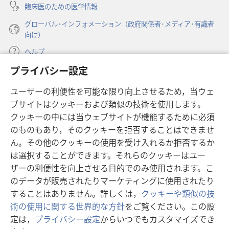
臨床医のための医学情報
グローバル･インフォメーション（政府関係者･メディア･有識者
向け）
ヘルプ
プライバシー設定
寄付
（新
ユーザーの利便性を可能な限り向上させるため，当ウェ
し
ブサイトはクッキーおよび類似の技術を使用します。
い
ものみの塔 オンライン・ライブラリー
（新
タ
クッキーの中には当ウェブサイトが機能するために必須
し
ブ
®
のものもあり，そのクッキーを拒否することはできませ
JW Hub
い
（新
で
ん。その他のクッキーの使用を受け入れるか拒否するか
タ
し
開
®
JW Library
ブ
は選択することができます。それらのクッキーはユー
い
く）
で
タ
ザーの利便性を向上させる目的でのみ使用されます。こ
®
Watchtower Library
開
ブ
のデータが販売されたりマーケティングに使用されたり
く）
で
することはありません。詳しくは，
クッキーや類似の技
開
術の使用に関する世界的な方針
をご覧ください。この設
く）
定は，
プライバシー設定
からいつでもカスタマイズでき
Copyright
© 2026 Watch Tower Bible and Tract Society of Pennsylvania.