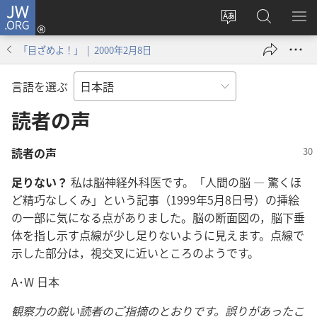
JW.ORG
ロ
サ
JW.ORG
メ
グ
イ
の
ニ
イ
「目ざめよ！」 | 2000年2月8日
ト
検
を
ン
の
索
表
（新
言語を選ぶ
言
示
し
語
読者の声
い
を
タ
変
ブ
読者の声
え
で
足りない？
私は脳神経外科医です。「人間の脳 ― 驚くほ
る
開
ど精巧なしくみ」という記事（1999年5月8日号）の挿絵
く）
の一部に気になる点がありました。脳の断面図の，脳下垂
体を指し示す点線が少し足りないように見えます。点線で
示した部分は，視交叉に近いところのようです。
A･W 日本
観察力の鋭い読者のご指摘のとおりです。誤りがあったこ