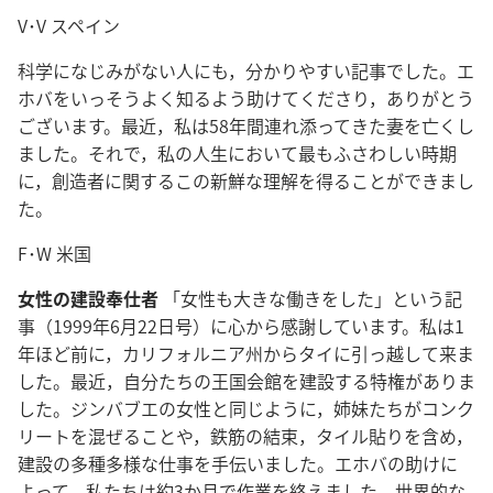
V･V スペイン
科学になじみがない人にも，分かりやすい記事でした。エ
ホバをいっそうよく知るよう助けてくださり，ありがとう
ございます。最近，私は58年間連れ添ってきた妻を亡くし
ました。それで，私の人生において最もふさわしい時期
に，創造者に関するこの新鮮な理解を得ることができまし
た。
F･W 米国
女性の建設奉仕者
「女性も大きな働きをした」という記
事（1999年6月22日号）に心から感謝しています。私は1
年ほど前に，カリフォルニア州からタイに引っ越して来ま
した。最近，自分たちの王国会館を建設する特権がありま
した。ジンバブエの女性と同じように，姉妹たちがコンク
リートを混ぜることや，鉄筋の結束，タイル貼りを含め，
建設の多種多様な仕事を手伝いました。エホバの助けに
よって，私たちは約3か月で作業を終えました。世界的な