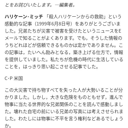
とをお詫びいたします。―編集者。
ハリケーン･ミッチ
「殺人ハリケーンからの救助」という
感動的な記事（1999年6月8日号）をありがとうございま
した。兄弟たちが災害で被害を受けたというニュースをE
メールで知ることがよくあります。でも，そうした情報の
うちどれほどが信頼できるものかは定かでありません。こ
の記事は，たいへん励みとなる，築き上げる仕方で，情報
を提供していました。私たちが危機の時代に生活している
ことを，はっきり思い起こさせる記事でした。
C･P 米国
この大災害で持ち物すべてを失った人が大勢いることが分
かりました。しかし，大きな危険をものともせず，進んで
物事に当たる世界的な兄弟関係のことを読んで感動しまし
た。壊れた自宅の前にいる兄弟の写真には考えさせられま
した。わたしには物事に不平を言う権利などあるでしょう
か。