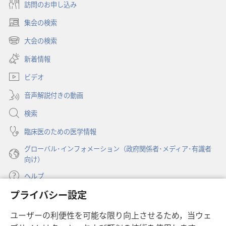
ショ
訪問のお申し込み
ン
集会の検索
雑
（新
誌
し
大会の検索
（新
い
2000
し
新着情報
タ
年
い
ブ
2
ビデオ
タ
で
ブ
月
開
音声解説付きの動画
で
8
く）
開
検索
日
く）
臨床医のための医学情報
グローバル･インフォメーション（政府関係者･メディア･有識者
向け）
ヘルプ
プライバシー設定
寄付
（新
ユーザーの利便性を可能な限り向上させるため，当ウェ
し