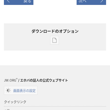
戻る
次へ
ダウンロードのオプション
出
版
物
の
ダ
ウ
ン
®
JW.ORG
/ エホバの証人の公式ウェブサイト
ロー
画面表示の設定
ド
オ
クイックリンク
プ