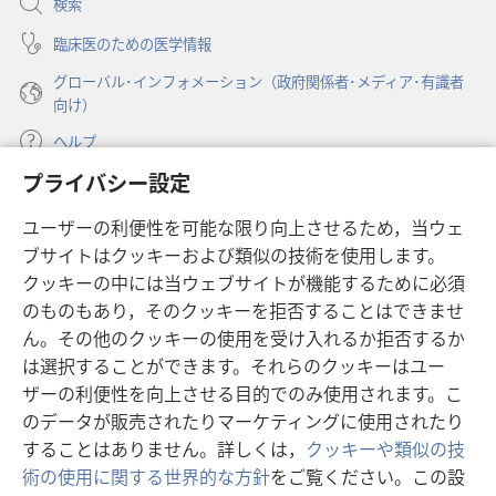
検索
日
く）
臨床医のための医学情報
グローバル･インフォメーション（政府関係者･メディア･有識者
向け）
ヘルプ
プライバシー設定
寄付
（新
ユーザーの利便性を可能な限り向上させるため，当ウェ
し
ブサイトはクッキーおよび類似の技術を使用します。
い
ものみの塔 オンライン・ライブラリー
（新
タ
クッキーの中には当ウェブサイトが機能するために必須
し
ブ
®
のものもあり，そのクッキーを拒否することはできませ
JW Hub
い
（新
で
ん。その他のクッキーの使用を受け入れるか拒否するか
タ
し
開
®
JW Library
ブ
は選択することができます。それらのクッキーはユー
い
く）
で
タ
ザーの利便性を向上させる目的でのみ使用されます。こ
®
Watchtower Library
開
ブ
のデータが販売されたりマーケティングに使用されたり
く）
で
することはありません。詳しくは，
クッキーや類似の技
開
術の使用に関する世界的な方針
をご覧ください。この設
く）