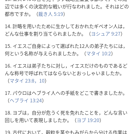
辺では多くの決定的な戦いが行なわれました。それはどの
都市ですか。（
裁き人 5:19
）
14. 計略を用いたために生かしておかれたギベオン人は，
どんな仕事を割り当てられましたか。（
ヨシュア 9:27
）
15. イエスご自身によって選ばれた12人の弟子たちには，
何という名称が与えられましたか。（
マタイ 10:2
）
16. イエスは弟子たちに対し，イエスだけのものであるど
んな称号で呼ばれてはならないとおっしゃいましたか。
（
マタイ 23:8，
10
）
17. パウロはヘブライ人への手紙をどこで書きましたか。
（
ヘブライ 13:24
）
18. ヨブは，自分が危うく死を免れたことを，どんな言い
回しを用いて表現しましたか。（
ヨブ 19:20
）
19. 古代において，穀粒を茎やもみがらから分ける作業は