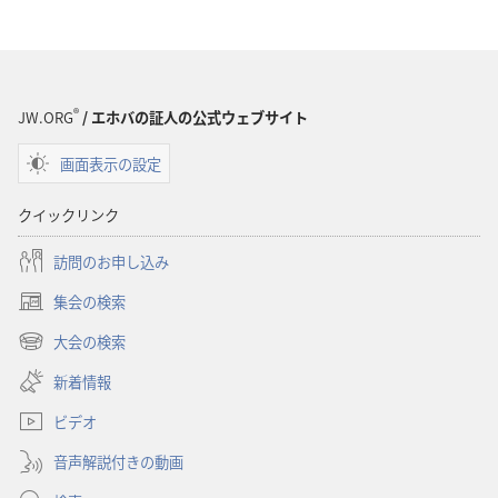
物
の
ダ
ウ
ン
®
JW.ORG
/ エホバの証人の公式ウェブサイト
ロー
画面表示の設定
ド
オ
クイックリンク
プ
ショ
訪問のお申し込み
ン
集会の検索
雑
（新
誌
し
大会の検索
（新
い
2000
し
新着情報
タ
年
い
ブ
2
ビデオ
タ
で
ブ
月
開
音声解説付きの動画
で
8
く）
開