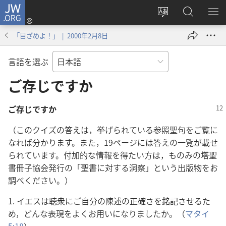
JW.ORG
ロ
サ
JW.ORG
メ
グ
イ
の
ニ
イ
「目ざめよ！」 | 2000年2月8日
ト
検
を
ン
の
索
表
（新
言語を選ぶ
言
示
し
語
ご存じですか
い
を
タ
変
ブ
ご存じですか
え
で
（このクイズの答えは，挙げられている参照聖句をご覧に
る
開
なれば分かります。また，19ページには答えの一覧が載せ
く）
られています。付加的な情報を得たい方は，ものみの塔聖
書冊子協会発行の「聖書に対する洞察」という出版物をお
調べください。）
1. イエスは聴衆にご自分の陳述の正確さを銘記させるた
め，どんな表現をよくお用いになりましたか。（
マタイ