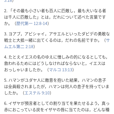
5:18
）
2. 「その最も小さい者も百人に匹敵し，最も大いなる者
は千人に匹敵した」とは，だれについて述べた言葉です
か。（
歴代第一 12:8-14
）
3. ヨアブ，アビシャイ，アサエルといったダビデの勇敢な
戦士と大抵一緒に出てくるのは，だれの名前ですか。（
サ
ムエル第二 2:18
）
4. たとえイエスの名のゆえに憎しみの的になるとしても，
救われるためにはどうしなければならないと，イエスは
おっしゃいましたか。（
マルコ 13:13
）
5. ハマンがユダヤ人に敵意を抱いた結果，ハマンの息子
は全員殺されましたが，ハマンは何人の息子を持っていま
したか。（
エステル 9:10
）
6. イザヤが預言者としての割り当てを果たせるよう，真っ
赤におこっている炭をイザヤの唇に当てたのは，どんな種