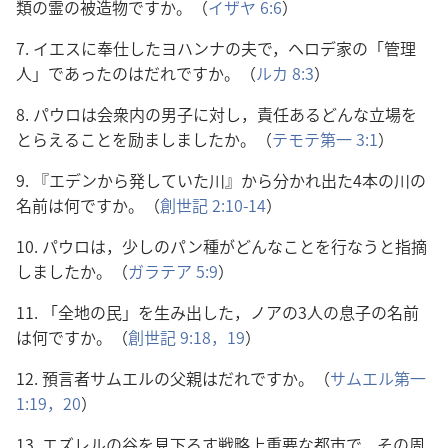
類の霊の被造物ですか。（
イザヤ 6:6
）
7. イエスに奉仕したヨハンナの夫で，ヘロデ家の「管理
人」であったのはだれですか。（
ルカ 8:3
）
8. パウロは会衆内の男子に対し，責任あるどんな立場を
とらえることを励ましましたか。（
テモテ第一 3:1
）
9. 『エデンから発していた川』から分かれ出た4本の川の
名前は何ですか。（
創世記 2:10-14
）
10. パウロは，少しのパン種がどんなことを行なうと指摘
しましたか。（
ガラテア 5:9
）
11. 「全地の民」を生み出した，ノアの3人の息子の名前
は何ですか。（
創世記 9:18，19
）
12. 預言者サムエルの父親はだれですか。（
サムエル第一
1:19，20
）
13. エズレルの谷を見下ろす戦略上重要な都市で，その周