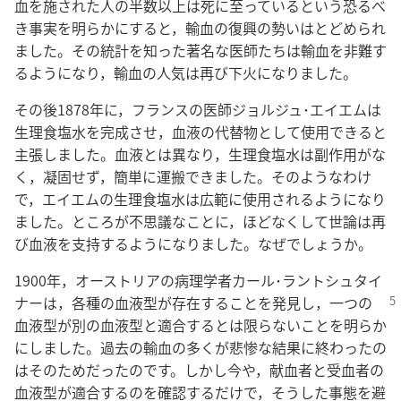
血を施された人の半数以上は死に至っているという恐るべ
き事実を明らかにすると，輸血の復興の勢いはとどめられ
ました。その統計を知った著名な医師たちは輸血を非難す
るようになり，輸血の人気は再び下火になりました。
その後1878年に，フランスの医師ジョルジュ･エイエムは
生理食塩水を完成させ，血液の代替物として使用できると
主張しました。血液とは異なり，生理食塩水は副作用がな
く，凝固せず，簡単に運搬できました。そのようなわけ
で，エイエムの生理食塩水は広範に使用されるようになり
ました。ところが不思議なことに，ほどなくして世論は再
び血液を支持するようになりました。なぜでしょうか。
1900年，オーストリアの病理学者カール･ラントシュタイ
ナーは，各種の血液型が存在することを
発見し，一つの
血液型が別の血液型と適合するとは限らないことを明らか
にしました。過去の輸血の多くが悲惨な結果に終わったの
はそのためだったのです。しかし今や，献血者と受血者の
血液型が適合するのを確認するだけで，そうした事態を避