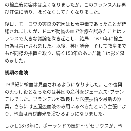
の輸血後に容体は良くなりましたが，このフランス人は再
び狂気に陥り，ほどなくして亡くなりました。
後日，モーロワの実際の死因はヒ素中毒であったことが確
認されましたが，ドニが動物の血で治療を試みたことはフ
ランスで大きな議論を巻き起こし，結局，1670年に輸血
行為は禁止されました。以後，英国議会，そして教皇まで
もが同様の措置を取り，続く150年のあいだ輸血は影を潜
めました。
初期の危険
19世紀に輸血は見直されるようになりました。この復興
の火つけ役となったのは英国の産科医ジェームズ･ブラン
デルでした。ブランデルが改良した医療技術や最新の器
具，さらには
人間の
血液のみ用いるべきだという主張によ
り，輸血は再び脚光を浴びるようになりました。
しかし1873年に，ポーランドの医師F･ゲゼリウスが，輸