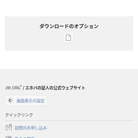
ダウンロードのオプション
出
版
物
の
ダ
ウ
ン
®
JW.ORG
/ エホバの証人の公式ウェブサイト
ロー
画面表示の設定
ド
オ
クイックリンク
プ
ショ
訪問のお申し込み
ン