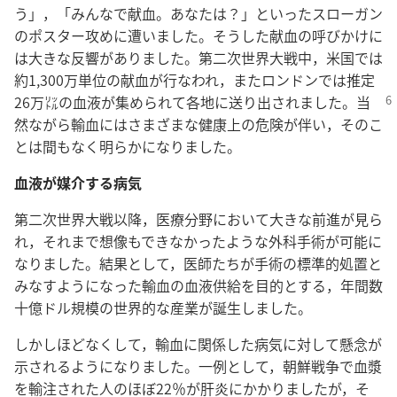
う」，「みんなで献血。あなたは？」といったスローガン
のポスター攻めに遭いました。そうした献血の呼びかけに
は大きな反響がありました。第二次世界大戦中，米国では
約1,300万単位の献血が行なわれ，またロンドンでは推定
26万㍑の血液が集められて各地に送り出されまし
た。当
然ながら輸血にはさまざまな健康上の危険が伴い，そのこ
とは間もなく明らかになりました。
血液が媒介する病気
第二次世界大戦以降，医療分野において大きな前進が見ら
れ，それまで想像もできなかったような外科手術が可能に
なりました。結果として，医師たちが手術の標準的処置と
みなすようになった輸血の血液供給を目的とする，年間数
十億ドル規模の世界的な産業が誕生しました。
しかしほどなくして，輸血に関係した病気に対して懸念が
示されるようになりました。一例として，朝鮮戦争で血漿
を輸注された人のほぼ22％が肝炎にかかりましたが，そ