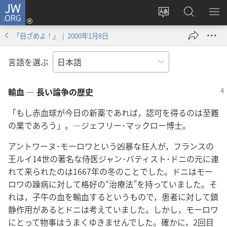
JW.ORG
ロ
サ
JW.ORG
メ
グ
イ
の
ニ
イ
「目ざめよ！」 | 2000年1月8日
ト
検
を
ン
の
索
表
（新
言語を選ぶ
言
示
し
語
い
輸血 ― 長い論争の歴史
を
タ
変
ブ
「もし赤血球が今日の新薬であれば，認可を得るのは至難
え
で
の業であろう」。―ジェフリー･マックロー博士。
る
開
く）
アントワーヌ･モーロワという凶暴な狂人が，フランスの
王ルイ14世の著名な侍医ジャン･バティスト･ドニの元に連
れて来られたのは1667年の冬のことでした。ドニはモー
ロワの躁病に対して格好の“治療法”を持っていました。そ
れは，子牛の血を輸血するというもので，患者に対して鎮
静作用があるとドニは考えていました。しかし，モーロワ
にとって物事はうまくゆきませんでした。確かに，2回目