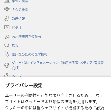
集会の検索
雑
（新
誌
し
大会の検索
（新
い
2000
し
新着情報
タ
年
い
ブ
1
ビデオ
タ
で
ブ
月
開
音声解説付きの動画
で
8
く）
開
検索
日
く）
臨床医のための医学情報
グローバル･インフォメーション（政府関係者･メディア･有識者
向け）
ヘルプ
プライバシー設定
寄付
（新
ユーザーの利便性を可能な限り向上させるため，当ウェ
し
ブサイトはクッキーおよび類似の技術を使用します。
い
ものみの塔 オンライン・ライブラリー
（新
タ
クッキーの中には当ウェブサイトが機能するために必須
し