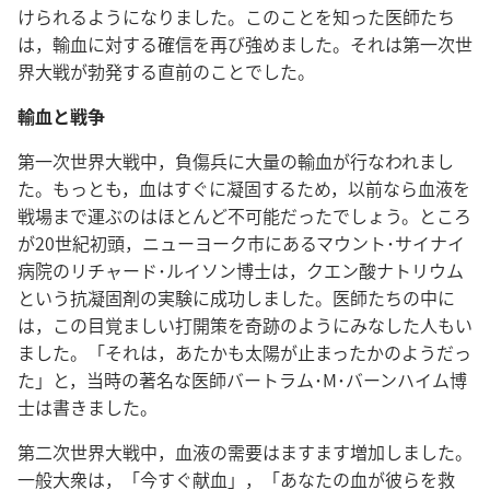
けられるようになりました。このことを知った医師たち
は，輸血に対する確信を再び強めました。それは第一次世
界大戦が勃発する直前のことでした。
輸血と戦争
第一次世界大戦中，負傷兵に大量の輸血が行なわれまし
た。もっとも，血はすぐに凝固するため，以前なら血液を
戦場まで運ぶのはほとんど不可能だったでしょう。ところ
が20世紀初頭，ニューヨーク市にあるマウント･サイナイ
病院のリチャード･ルイソン博士は，クエン酸ナトリウム
という抗凝固剤の実験に成功しました。医師たちの中に
は，この目覚ましい打開策を奇跡のようにみなした人もい
ました。「それは，あたかも太陽が止まったかのようだっ
た」と，当時の著名な医師バートラム･M･バーンハイム博
士は書きました。
第二次世界大戦中，血液の需要はますます増加しました。
一般大衆は，「今すぐ献血」，「あなたの血が彼らを救