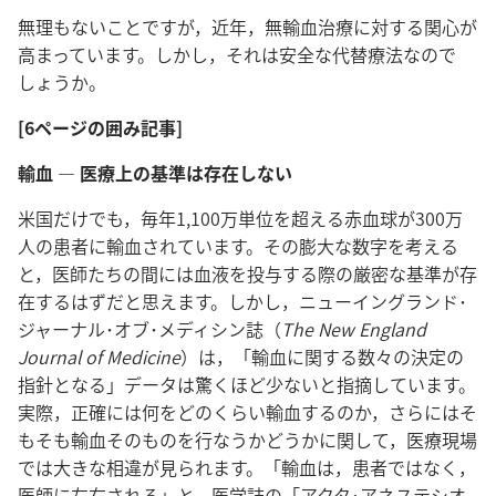
無理もないことですが，近年，無輸血治療に対する関心が
高まっています。しかし，それは安全な代替療法なので
しょうか。
[6ページの囲み記事]
輸血 ― 医療上の基準は存在しない
米国だけでも，毎年1,100万単位を超える赤血球が300万
人の患者に輸血されています。その膨大な数字を考える
と，医師たちの間には血液を投与する際の厳密な基準が存
在するはずだと思えます。しかし，ニューイングランド･
ジャーナル･オブ･メディシン誌（
The New England
Journal of Medicine
）は，「輸血に関する数々の決定の
指針となる」データは驚くほど少ないと指摘しています。
実際，正確には何をどのくらい輸血するのか，さらにはそ
もそも輸血そのものを行なうかどうかに関して，医療現場
では大きな相違が見られます。「輸血は，患者ではなく，
医師に左右される」と，医学誌の「アクタ･アネステシオ