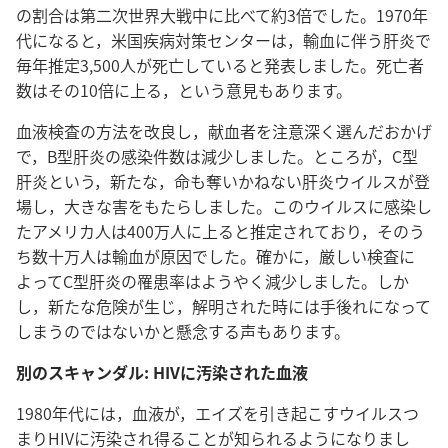
の割合は第二次世界大戦中に比べて約3倍でした。1970年
代になると，米国疾病対策センターは，輸血に伴う肝炎で
毎年推定3,500人が死亡していると発表しました。死亡者
数はその10倍に上る，という意見もあります。
血液検査の方法を改良し，献血者を注意深く選んだおかげ
で，B型肝炎の感染件数は減少しました。ところが，C型
肝炎という，新たな，命も奪いかねない肝炎ウイルスが登
場し，大きな害をもたらしました。このウイルスに感染し
たアメリカ人は400万人に上ると推定されており，そのう
ち数十万人は輸血が原因でした。確かに，厳しい検査に
よってC型肝炎の罹患率はようやく減少しました。しか
し，新たな危険が生じ，解明された時には手後れになって
しまうのではないかと懸念する声もあります。
別のスキャンダル: HIVに汚染された血液
1980年代には，血液が，エイズを引き起こすウイルスつ
まりHIVに汚染され得ることが知られるようになりまし