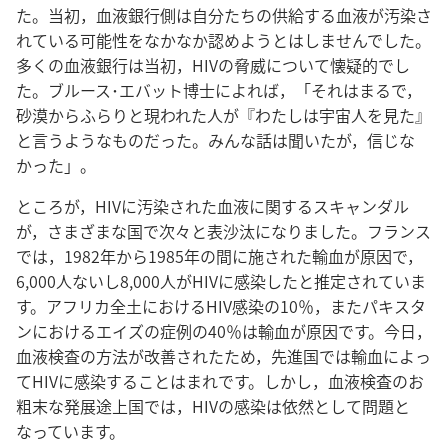
た。当初，血液銀行側は自分たちの供給する血液が汚染さ
れている可能性をなかなか認めようとはしませんでした。
多くの血液銀行は当初，HIVの脅威について懐疑的でし
た。ブルース･エバット博士によれば，「それはまるで，
砂漠からふらりと現われた人が『わたしは宇宙人を見た』
と言うようなものだった。みんな話は聞いたが，信じな
かった」。
ところが，HIVに汚染された血液に関するスキャンダル
が，さまざまな国で次々と表沙汰になりました。フランス
では，1982年から1985年の間に施された輸血が原因で，
6,000人ないし8,000人がHIVに感染したと推定されていま
す。アフリカ全土におけるHIV感染の10％，またパキスタ
ンにおけるエイズの症例の40％は輸血が原因です。今日，
血液検査の方法が改善されたため，先進国では輸血によっ
てHIVに感染することはまれです。しかし，血液検査のお
粗末な発展途上国では，HIVの感染は依然として問題と
なっています。