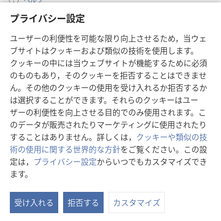
プライバシー設定
寄付
（新
ユーザーの利便性を可能な限り向上させるため，当ウェ
し
ブサイトはクッキーおよび類似の技術を使用します。
い
ものみの塔 オンライン・ライブラリー
（新
タ
クッキーの中には当ウェブサイトが機能するために必須
し
ブ
®
のものもあり，そのクッキーを拒否することはできませ
JW Hub
い
（新
で
ん。その他のクッキーの使用を受け入れるか拒否するか
タ
し
開
®
JW Library
ブ
は選択することができます。それらのクッキーはユー
い
く）
で
タ
ザーの利便性を向上させる目的でのみ使用されます。こ
®
Watchtower Library
開
ブ
のデータが販売されたりマーケティングに使用されたり
く）
で
することはありません。詳しくは，
クッキーや類似の技
開
術の使用に関する世界的な方針
をご覧ください。この設
く）
定は，
プライバシー設定
からいつでもカスタマイズでき
Copyright
© 2026 Watch Tower Bible and Tract Society of Pennsylvania.
ます。
目
利用規約
|
プライバシーに関する方針
|
プライバシー設定
次
受け入れる
拒否する
カスタマイズ
を
表