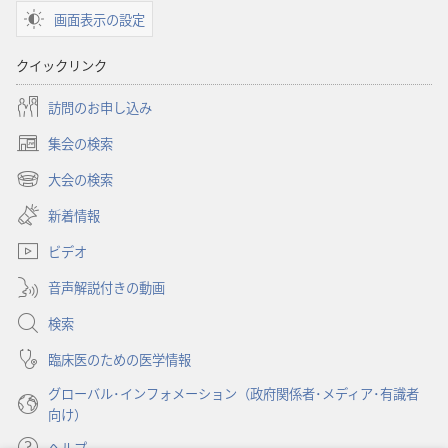
ロー
画面表示の設定
ド
オ
クイックリンク
プ
ショ
訪問のお申し込み
ン
集会の検索
雑
（新
誌
し
大会の検索
（新
い
2000
し
新着情報
タ
年
い
ブ
1
ビデオ
タ
で
ブ
月
開
音声解説付きの動画
で
8
く）
開
検索
日
く）
臨床医のための医学情報
グローバル･インフォメーション（政府関係者･メディア･有識者
向け）
ヘルプ