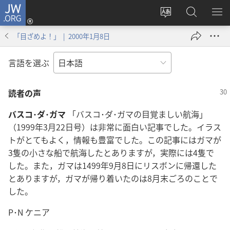
JW.ORG
ロ
サ
JW.ORG
メ
グ
イ
の
ニ
イ
「目ざめよ！」 | 2000年1月8日
ト
検
を
ン
の
索
表
（新
言語を選ぶ
言
示
し
語
い
読者の声
を
タ
変
ブ
バスコ･ダ･ガマ
「バスコ･ダ･ガマの目覚ましい航海」
え
で
（1999年3月22日号）は非常に面白い記事でした。イラス
る
開
トがとてもよく，情報も豊富でした。この記事にはガマが
く）
3隻の小さな船で航海したとありますが，実際には4隻で
した。また，ガマは1499年9月8日にリスボンに帰還した
とありますが，ガマが帰り着いたのは8月末ごろのことで
した。
P･N ケニア