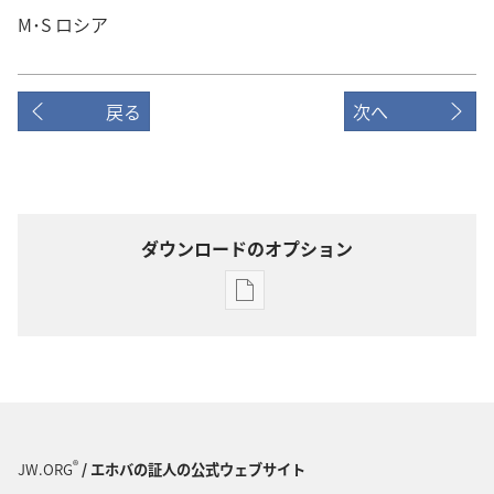
M･S ロシア
戻る
次へ
ダウンロードのオプション
出
版
物
の
ダ
ウ
ン
®
JW.ORG
/ エホバの証人の公式ウェブサイト