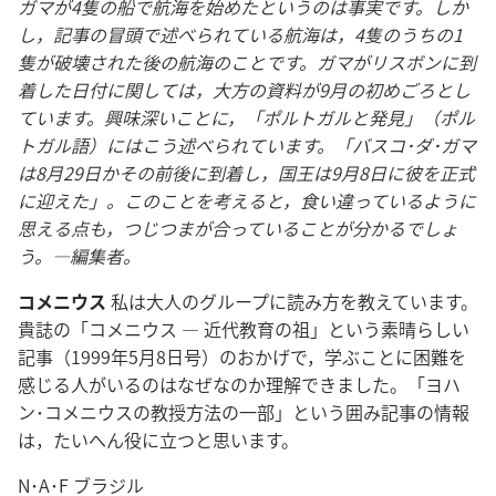
ガマが4隻の船で航海を始めたというのは事実です。しか
し，記事の冒頭で述べられている航海は，4隻のうちの1
隻が破壊された後の航海のことです。ガマがリスボンに到
着した日付に関しては，大方の資料が9月の初めごろとし
ています。興味深いことに，「ポルトガルと発見」（ポル
トガル語）にはこう述べられています。「バスコ･ダ･ガマ
は8月29日かその前後に到着し，国王は9月8日に彼を正式
に迎えた」。このことを考えると，食い違っているように
思える点も，つじつまが合っていることが分かるでしょ
う。―編集者。
コメニウス
私は大人のグループに読み方を教えています。
貴誌の「コメニウス ― 近代教育の祖」という素晴らしい
記事（1999年5月8日号）のおかげで，学ぶことに困難を
感じる人がいるのはなぜなのか理解できました。「ヨハ
ン･コメニウスの教授方法の一部」という囲み記事の情報
は，たいへん役に立つと思います。
N･A･F ブラジル