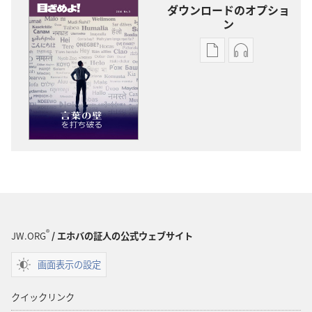
ダウンロードのオプショ
ン
出
オー
版
ディ
物
オ
の
の
ダ
ダ
ウ
ウ
ン
ン
ロー
ロー
ド
ド
オ
オ
プ
プ
®
JW.ORG
/ エホバの証人の公式ウェブサイト
ショ
ショ
画面表示の設定
ン
ン
「目
「目
クイックリンク
ざ
ざ