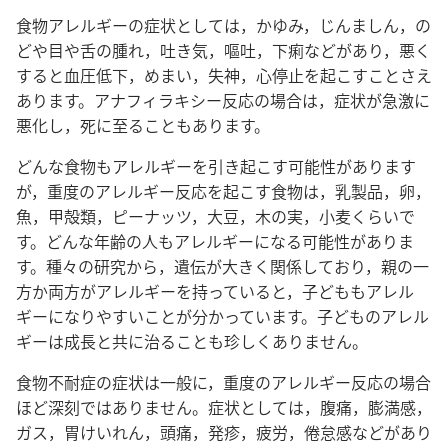
食物アレルギーの症状としては，かゆみ，じんましん，の
どや目や舌の腫れ，吐き気，嘔吐，下痢などがあり，悪く
すると血圧低下，めまい，失神，心停止を起こすことさえ
あります。アナフィラキシー反応の場合は，症状が急激に
悪化し，死に至ることもあります。
どんな食物もアレルギーを引き起こす可能性があります
が，重度のアレルギー反応を起こす食物は，乳製品，卵，
魚，甲殻類，ピーナッツ，大豆，木の実，小麦くらいで
す。どんな年齢の人もアレルギーになる可能性がありま
す。種々の研究から，遺伝が大きく関係しており，親の一
方か両方がアレルギーを持っていると，子どももアレル
ギーになりやすいことが分かっています。子どものアレル
ギーは成長と共に治ることも珍しくありません。
食物不耐症の症状は一般に，重度のアレルギー反応の場合
ほど深刻ではありません。症状としては，腹痛，膨満感，
ガス，胃けいれん，頭痛，発疹，疲労，倦怠感などがあり