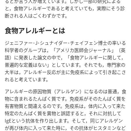
るとか言う人が増えています。しかし一部の研究による
と，食物アレルギーであると考えていても，実際にそう診
断される人はごくわずかです。
食物アレルギーとは
ジェニファー･J･シュナイダー･チェイフェン博士の率いる
科学者のグループは，「アメリカ医師会ジャーナル」（英
語）に発表した論文の中で，「食物アレルギーに関して，
普遍的な定義はない」としています。それでも，専門家の
大半は，アレルギー反応が主に免疫系によって引き起こさ
れると考えています。
アレルギーの原因物質（アレルゲン）になるのは普通，食
物に含まれるたんぱく質です。免疫系がそのたんぱく質を
有害物質と間違えるのです。免疫系は，体内に入って来た
特定のたんぱく質を異物と誤認すると，それに対抗して
IgEという抗体を作り出します。そして，同じアレルゲン
が再び体内に入って来た時に，その抗体がヒスタミンなど