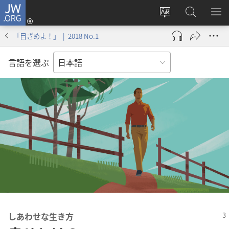
JW.ORG
ロ
サ
JW.ORG
メ
グ
イ
の
ニ
イ
「目ざめよ！」 | 2018 No.1
ト
検
を
ン
の
索
表
（新
言語を選ぶ
言
示
し
語
い
を
タ
変
ブ
え
で
る
開
く）
しあわせな生き方