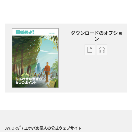
ダウンロードのオプショ
ン
出
オー
版
ディ
物
オ
の
の
ダ
ダ
ウ
ウ
ン
ン
ロー
ロー
ド
ド
オ
オ
プ
プ
®
JW.ORG
/ エホバの証人の公式ウェブサイト