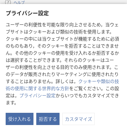
イ
イ
ヘルプ
ン
ン
プライバシー設定
ト
ト
寄付
（新
ユーザーの利便性を可能な限り向上させるため，当ウェ
し
ブサイトはクッキーおよび類似の技術を使用します。
い
ものみの塔 オンライン・ライブラリー
（新
タ
クッキーの中には当ウェブサイトが機能するために必須
し
ブ
®
のものもあり，そのクッキーを拒否することはできませ
JW Hub
い
（新
で
ん。その他のクッキーの使用を受け入れるか拒否するか
タ
し
開
®
JW Library
ブ
は選択することができます。それらのクッキーはユー
い
く）
で
タ
ザーの利便性を向上させる目的でのみ使用されます。こ
®
Watchtower Library
開
ブ
のデータが販売されたりマーケティングに使用されたり
く）
で
することはありません。詳しくは，
クッキーや類似の技
開
術の使用に関する世界的な方針
をご覧ください。この設
く）
定は，
プライバシー設定
からいつでもカスタマイズでき
Copyright
© 2026 Watch Tower Bible and Tract Society of Pennsylvania.
ます。
目
利用規約
|
プライバシーに関する方針
|
プライバシー設定
次
受け入れる
拒否する
カスタマイズ
を