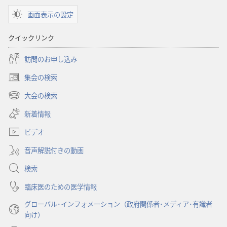
ショ
ショ
画面表示の設定
ン
ン
「目
「目
クイックリンク
ざ
ざ
め
め
訪問のお申し込み
よ！」
よ！」
集会の検索
し
し
（新
あ
あ
し
大会の検索
（新
い
わ
わ
し
新着情報
タ
せ
せ
い
ブ
な
な
ビデオ
タ
で
生
生
ブ
開
音声解説付きの動画
で
き
き
く）
開
方
方
検索
く）
6
6
臨床医のための医学情報
つ
つ
グローバル･インフォメーション（政府関係者･メディア･有識者
の
の
向け）
ポ
ポ