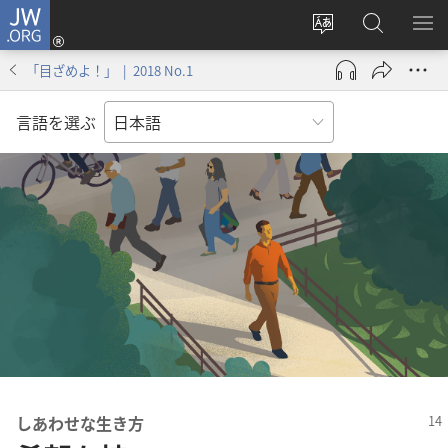
JW.ORG
ロ
サ
JW.ORG
メ
グ
イ
の
ニ
イ
「目ざめよ！」 | 2018 No.1
ト
検
を
ン
の
索
表
（新
言語を選ぶ
言
示
し
語
い
を
タ
変
ブ
え
で
る
開
く）
しあわせな生き方