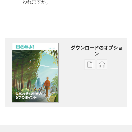
われますか。
ダウンロードのオプショ
ン
出
オー
版
ディ
物
オ
の
の
ダ
ダ
ウ
ウ
ン
ン
ロー
ロー
ド
ド