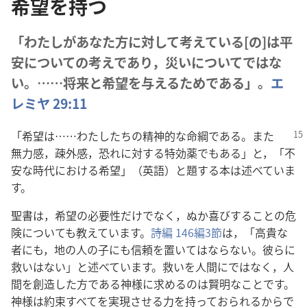
希望を持つ
「わたしがあなた方に対して考えている[の]は平
安についての考えであり，災いについてではな
い。……将来と希望を与えるためである」。
エ
レミヤ 29:11
「希望は……わたしたちの精神的な命綱である。また
無力感，疎外感，恐れに対する特効薬でもある」と，「不
安な時代における希望」（英語）と題する本は述べていま
す。
聖書は，希望の必要性だけでなく，ぬか喜びすることの危
険についても教えています。
詩編 146編3節
は，「高貴な
者にも，地の人の子にも信頼を置いてはならない。彼らに
救いはない」と述べています。救いを人間にではなく，人
間を創造した方である神様に求めるのは賢明なことです。
神様は約束すべてを実現させる力を持っておられるからで