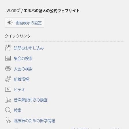
オ
オ
プ
プ
®
JW.ORG
/ エホバの証人の公式ウェブサイト
ショ
ショ
画面表示の設定
ン
ン
「目
「目
クイックリンク
ざ
ざ
め
め
訪問のお申し込み
よ！」
よ！」
集会の検索
し
し
（新
あ
あ
し
大会の検索
（新
い
わ
わ
し
新着情報
タ
せ
せ
い
ブ
な
な
ビデオ
タ
で
生
生
ブ
開
音声解説付きの動画
で
き
き
く）
開
方
方
検索
く）
6
6
臨床医のための医学情報
つ
つ