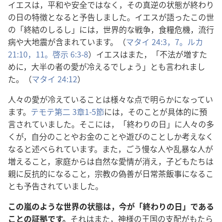
イエスは，平和や安全ではなく，その真逆の状態が終わり
の日の特徴となると予告しました。イエスが語ったこの世
の「終結のしるし」には，世界的な戦争，食糧危機，流行
病や大地震が含まれています。（
マタイ 24:3，
7。
ルカ
21:10，11。
啓示 6:3-8
）イエスはまた，「不法が増すた
めに，大半の者の愛が冷えるでしょう」とも言われまし
た。（
マタイ 24:12
）
人々の愛が冷えていることは様々な点で明らかになってい
ます。
テモテ第二 3章1-5節
には，そのことが具体的に預
言されていました。そこには，「終わりの日」に人々の多
くが，自分のことやお金のことや遊びのことしか考えなく
なると述べられています。また，ごう慢な人や乱暴な人が
増えること，家庭からは自然な愛情が消え，子どもたちは
親に反抗的になること，宗教の偽善が日常茶飯事になるこ
とも予告されていました。
この嵐のような世界の状態は，今が「終わりの日」である
ことの証拠です。
それはまた，神様の王国の支配がもたら