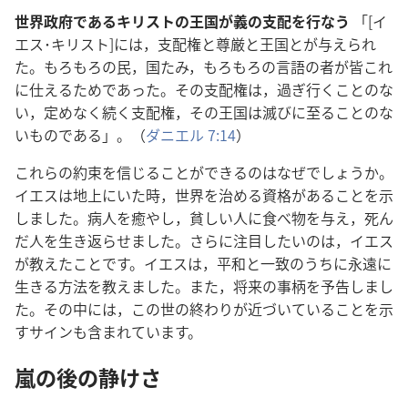
世界政府であるキリストの王国が義の支配を行なう
「[イ
エス･キリスト]には，支配権と尊厳と王国とが与えられ
た。もろもろの民，国たみ，もろもろの言語の者が皆これ
に仕えるためであった。その支配権は，過ぎ行くことのな
い，定めなく続く支配権，その王国は滅びに至ることのな
いものである」。（
ダニエル 7:14
）
これらの約束を信じることができるのはなぜでしょうか。
イエスは地上にいた時，世界を治める資格があることを示
しました。病人を癒やし，貧しい人に食べ物を与え，死ん
だ人を生き返らせました。さらに注目したいのは，イエス
が教えたことです。イエスは，平和と一致のうちに永遠に
生きる方法を教えました。また，将来の事柄を予告しまし
た。その中には，この世の終わりが近づいていることを示
すサインも含まれています。
嵐の後の静けさ