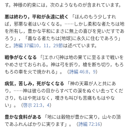
す。神様の約束には，次のようなものが含まれています。
悪は終わり，平和が永遠に続く
「ほんのもう少しすれ
ば，邪悪な者はいなくなる。……しかし柔和な者たちは地
を所有し，豊かな平和にまさに無上の喜びを見いだすであ
ろう」，「義なる者たちは[地球]に永久に住むであろう」
と，
詩編 37編10，11，
29節
は述べています。
戦争がなくなる
「[エホバ]神は地の果てに至るまで戦いを
やめさせておられる。神は弓を折り，槍を断ち切り，もろ
もろの車を火で焼かれる」。（
詩編 46:8，9
）
病気，苦しみ，死がなくなる
「神の天幕が人と共にあ
り，……神は彼らの目からすべての涙をぬぐい去ってくだ
さり，もはや死はなく，嘆きも叫びも苦痛ももはやな
い」。（
啓示 21:3，4
）
豊かな食料がある
「地には穀物が豊かに実り，山々の頂
であふれんばかりに実ります」。（
詩編 72:16
）