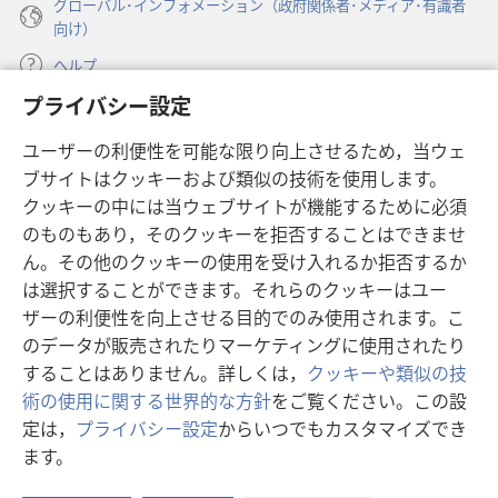
グローバル･インフォメーション（政府関係者･メディア･有識者
の
の
向け）
ポ
ポ
イ
イ
ヘルプ
ン
ン
プライバシー設定
ト
ト
寄付
（新
ユーザーの利便性を可能な限り向上させるため，当ウェ
し
ブサイトはクッキーおよび類似の技術を使用します。
い
ものみの塔 オンライン・ライブラリー
（新
タ
クッキーの中には当ウェブサイトが機能するために必須
し
ブ
®
のものもあり，そのクッキーを拒否することはできませ
JW Hub
い
（新
で
ん。その他のクッキーの使用を受け入れるか拒否するか
タ
し
開
®
JW Library
は選択することができます。それらのクッキーはユー
ブ
い
く）
で
タ
ザーの利便性を向上させる目的でのみ使用されます。こ
®
Watchtower Library
開
ブ
のデータが販売されたりマーケティングに使用されたり
く）
で
することはありません。詳しくは，
クッキーや類似の技
開
術の使用に関する世界的な方針
をご覧ください。この設
く）
定は，
プライバシー設定
からいつでもカスタマイズでき
Copyright
© 2026 Watch Tower Bible and Tract Society of Pennsylvania.
ます。
目
利用規約
|
プライバシーに関する方針
|
プライバシー設定