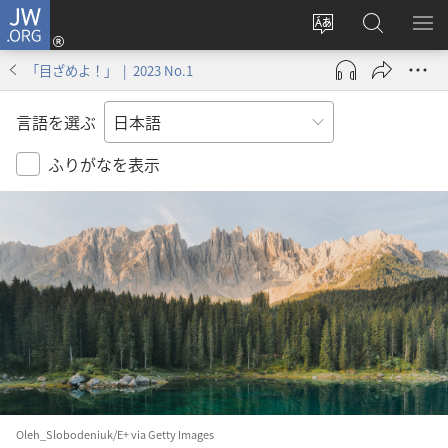
JW.ORG
ロ
サ
JW.ORG
メ
グ
イ
の
ニ
イ
「目ざめよ！」 | 2023 No.1
ト
検
を
ン
の
索
表
（新
言語を選ぶ
言
示
し
語
い
ふりがなを表示
を
タ
変
ブ
え
で
る
開
く）
Oleh_Slobodeniuk/E+ via Getty Images