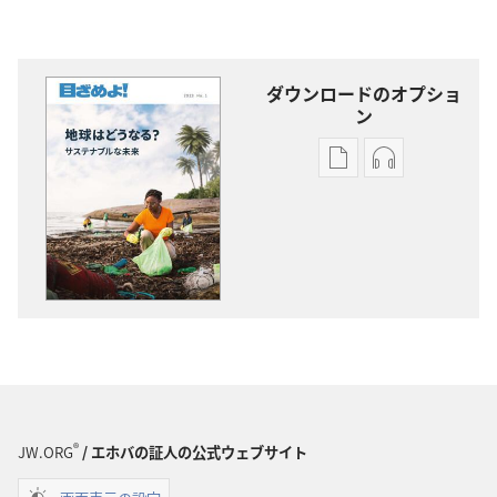
ダウンロードのオプショ
ン
出
オー
版
ディ
物
オ
の
の
ダ
ダ
ウ
ウ
ン
ン
ロー
ロー
ド
ド
オ
オ
プ
プ
®
JW.ORG
/ エホバの証人の公式ウェブサイト
ショ
ショ