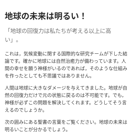
地球の未来は明るい！
「
地
球
の
回
復
力
は
私
たちが
考
える
以
上
に
高
い」。
これは，
気
候
変
動
に
関
する
国
際
的
な
研
究
チームが
下
した
結
論
です。
確
かに
地
球
には
自
然
治
癒
力
が
備
わっています。
人
間
の
幸
せを
願
う
神
様
がいるのであれば，そのような
仕
組
み
を
作
ったとしても
不
思
議
ではありません。
人
間
は
地
球
に
大
きなダメージを
与
えてきました。
地
球
が
自
然
の
回
復
力
だけで
元
の
状
態
に
戻
るのは
不
可
能
です。でも，
神
様
が
必
ずこの
問
題
を
解
決
してくれます。どうしてそう
言
えるのでしょうか。
次
の
囲
みにある
聖
書
の
言
葉
をご
覧
ください。
地
球
の
未
来
は
明
るいことが
分
かるでしょう。