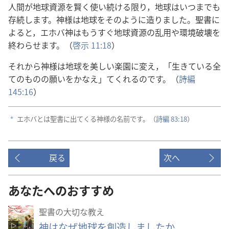
人
間
が
地
球
資
源
を
賢
く
使
い
続
ける
限
り，
地
球
はいつまでも
存
続
します。
神
様
は
地
球
をそのように
造
りました。
聖
書
に
よると，エホバ
神
はもうすぐ
地
球
資
源
の
乱
用
や
環
境
破
壊
を
終
わらせます。（
啓
示
11:18
）
それから
神
様
は
地
球
を
美
しい
楽
園
に
変
え，「
生
きている
全
てのものの
願
いをかなえ」てくれるのです。（
詩
編
145:16
）
エホバとは
聖
書
に
出
てくる
神
様
の
名
前
です。（
詩
編
83:18
）
a
戻る
次へ
あなたへのおすすめ
聖書の大切な教え
神はなぜ地球を創造しましたか