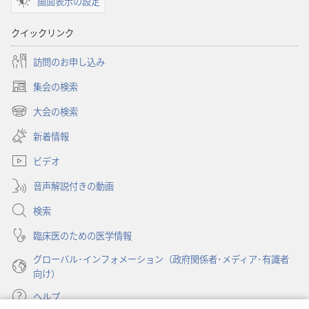
画面表示の設定
ン
ン
「目
「目
クイックリンク
ざ
ざ
め
め
訪問のお申し込み
よ！」
よ！」
集会の検索
地
地
（新
球
球
し
大会の検索
（新
い
は
は
し
新着情報
タ
ど
ど
い
ブ
う
う
ビデオ
タ
で
な
な
ブ
開
音声解説付きの動画
で
る？
る？
く）
開
サ
サ
検索
く）
ス
ス
臨床医のための医学情報
テ
テ
グローバル･インフォメーション（政府関係者･メディア･有識者
ナ
ナ
向け）
ブ
ブ
ル
ル
ヘルプ