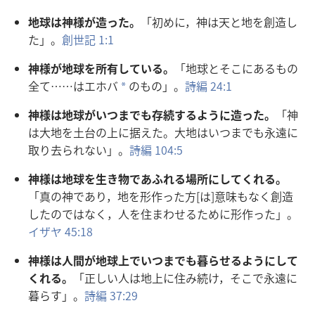
地
球
は
神
様
が
造
った。
「
初
めに，
神
は
天
と
地
を
創
造
し
た」。
創
世
記
1:1
神
様
が
地
球
を
所
有
している。
「
地
球
とそこにあるもの
全
て……はエホバ
のもの」。
詩
編
24:1
a
神
様
は
地
球
がいつまでも
存
続
するように
造
った。
「
神
は
大
地
を
土
台
の
上
に
据
えた。
大
地
はいつまでも
永
遠
に
取
り
去
られない」。
詩
編
104:5
神
様
は
地
球
を
生
き
物
であふれる
場
所
にしてくれる。
「
真
の
神
であり，
地
を
形
作
った
方
[は]
意
味
もなく
創
造
したのではなく，
人
を
住
まわせるために
形
作
った」。
イザヤ 45:18
神
様
は
人
間
が
地
球
上
でいつまでも
暮
らせるようにして
くれる。
「
正
しい
人
は
地
上
に
住
み
続
け，そこで
永
遠
に
暮
らす」。
詩
編
37:29