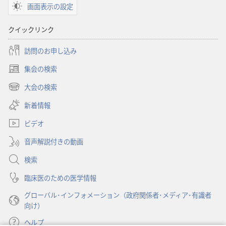
画面表示の設定
ン
ン
「目
「目
クイックリンク
ざ
ざ
め
め
訪問のお申し込み
よ！」
よ！」
集会の検索
地
地
（新
球
球
し
大会の検索
（新
い
は
は
し
新着情報
タ
ど
ど
い
ブ
う
う
ビデオ
タ
で
な
な
ブ
開
音声解説付きの動画
で
る？
る？
く）
開
サ
サ
検索
く）
ス
ス
臨床医のための医学情報
テ
テ
グローバル･インフォメーション（政府関係者･メディア･有識者
ナ
ナ
向け）
ブ
ブ
ル
ル
ヘルプ