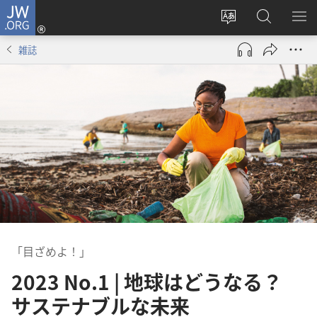
JW.ORG
ロ
サ
JW.ORG
メ
グ
イ
の
ニ
イ
雑誌
ト
検
を
ン
の
索
表
（新
言
示
し
語
い
を
タ
変
ブ
え
で
る
開
く）
「目ざめよ！」
2023 No.1 | 地球はどうなる？
サステナブルな未来