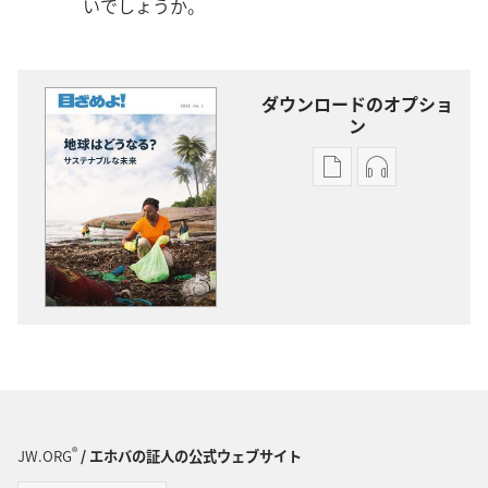
いでしょうか。
ダウンロードのオプショ
ン
出
オー
版
ディ
物
オ
の
の
ダ
ダ
ウ
ウ
ン
ン
ロー
ロー
ド
ド
オ
オ
プ
プ
®
JW.ORG
/ エホバの証人の公式ウェブサイト
ショ
ショ