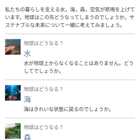
私
たちの
暮
らしを
支
える
水
，
海
，
森
，
空
気
が
悲
鳴
を
上
げて
います。
地
球
はこの
先
どうなってしまうのでしょうか。サ
ステナブルな
未
来
について
一
緒
に
考
えてみましょう。
地球​は​どう​なる？
水
水が地球上からなくなることはありません。どう
してでしょうか。
地球​は​どう​なる？
海
海はきれいな状態に戻るのでしょうか。
地球​は​どう​なる？
森