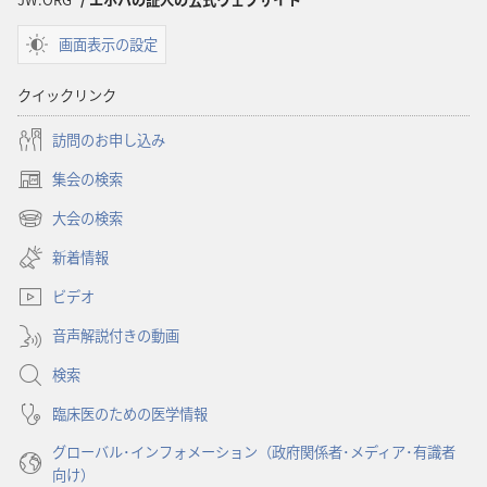
ショ
ショ
画面表示の設定
ン
ン
「目
「目
クイックリンク
ざ
ざ
め
め
訪問のお申し込み
よ！」
よ！」
集会の検索
偏
偏
（新
見
見
し
大会の検索
（新
い
な
な
し
新着情報
タ
ぜ
ぜ
い
ブ
な
な
ビデオ
タ
で
く
く
ブ
開
音声解説付きの動画
で
な
な
く）
開
ら
ら
検索
く）
な
な
臨床医のための医学情報
い？
い？
グローバル･インフォメーション（政府関係者･メディア･有識者
向け）