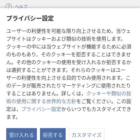
ヘルプ
プライバシー設定
寄付
（新
ユーザーの利便性を可能な限り向上させるため，当ウェ
し
ブサイトはクッキーおよび類似の技術を使用します。
い
ものみの塔 オンライン・ライブラリー
（新
タ
クッキーの中には当ウェブサイトが機能するために必須
し
ブ
®
のものもあり，そのクッキーを拒否することはできませ
JW Hub
い
（新
で
ん。その他のクッキーの使用を受け入れるか拒否するか
タ
し
開
®
JW Library
は選択することができます。それらのクッキーはユー
ブ
い
く）
で
タ
ザーの利便性を向上させる目的でのみ使用されます。こ
®
Watchtower Library
開
ブ
のデータが販売されたりマーケティングに使用されたり
く）
で
することはありません。詳しくは，
クッキーや類似の技
開
術の使用に関する世界的な方針
をご覧ください。この設
く）
定は，
プライバシー設定
からいつでもカスタマイズでき
Copyright
© 2026 Watch Tower Bible and Tract Society of Pennsylvania.
ます。
目
利用規約
|
プライバシーに関する方針
|
プライバシー設定
次
受け入れる
拒否する
カスタマイズ
を