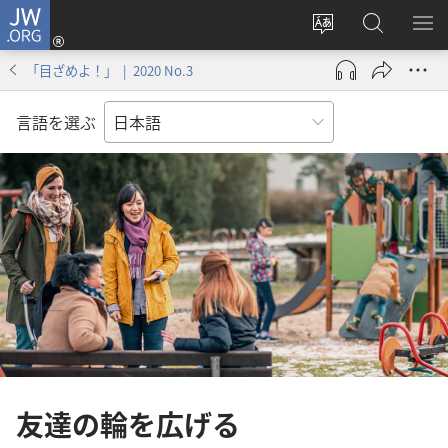
JW.ORG
ロ
サ
JW.ORG
メ
グ
イ
の
ニ
イ
「目ざめよ！」 | 2020 No.3
ト
検
を
ン
の
索
表
（新
言語を選ぶ
言
示
し
語
い
を
タ
変
ブ
え
で
る
開
く）
友達の輪を広げる