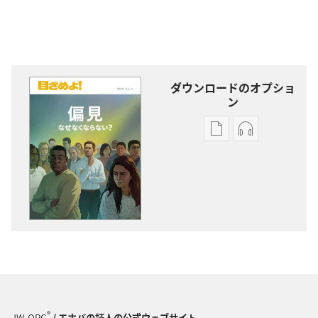
ダウンロードのオプショ
ン
出
オー
版
ディ
物
オ
の
の
ダ
ダ
ウ
ウ
ン
ン
ロー
ロー
ド
ド
オ
オ
プ
プ
®
JW.ORG
/ エホバの証人の公式ウェブサイト