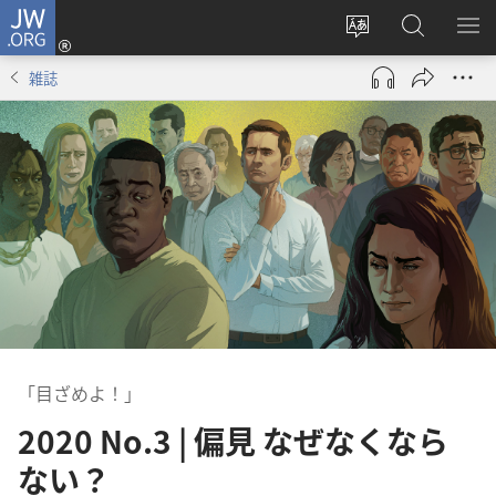
JW.ORG
ロ
サ
JW.ORG
メ
グ
イ
の
ニ
イ
雑誌
ト
検
を
ン
の
索
表
（新
言
示
し
語
い
を
タ
変
ブ
え
で
る
開
く）
「目ざめよ！」
2020 No.3 | 偏見 なぜなくなら
ない？