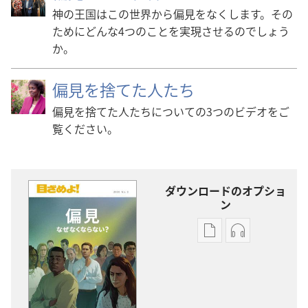
神の王国はこの世界から偏見をなくします。その
ためにどんな4つのことを実現させるのでしょう
か。
偏見を捨てた人たち
偏見を捨てた人たちについての3つのビデオをご
覧ください。
ダウンロードのオプショ
ン
出
オー
版
ディ
物
オ
の
の
ダ
ダ