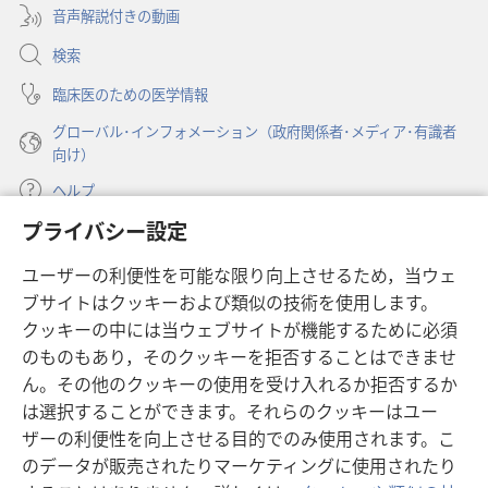
く
く
ブ
開
音声解説付きの動画
で
な
な
く）
開
ら
ら
検索
く）
な
な
臨床医のための医学情報
い？
い？
グローバル･インフォメーション（政府関係者･メディア･有識者
向け）
ヘルプ
プライバシー設定
寄付
（新
ユーザーの利便性を可能な限り向上させるため，当ウェ
し
ブサイトはクッキーおよび類似の技術を使用します。
い
ものみの塔 オンライン・ライブラリー
（新
タ
クッキーの中には当ウェブサイトが機能するために必須
し
ブ
®
のものもあり，そのクッキーを拒否することはできませ
JW Hub
い
（新
で
ん。その他のクッキーの使用を受け入れるか拒否するか
タ
し
開
®
JW Library
ブ
は選択することができます。それらのクッキーはユー
い
く）
で
タ
ザーの利便性を向上させる目的でのみ使用されます。こ
®
Watchtower Library
開
ブ
のデータが販売されたりマーケティングに使用されたり
く）
で