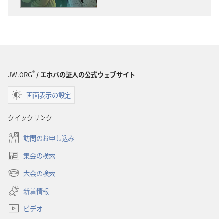
ウ
ウ
ン
ン
ロー
ロー
ド
ド
オ
オ
プ
プ
®
JW.ORG
/ エホバの証人の公式ウェブサイト
ショ
ショ
画面表示の設定
ン
ン
「目
「目
クイックリンク
ざ
ざ
め
め
訪問のお申し込み
よ！」
よ！」
集会の検索
偏
偏
（新
見
見
し
大会の検索
（新
い
な
な
し
新着情報
タ
ぜ
ぜ
い
ブ
な
な
ビデオ
タ
で