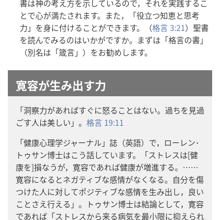
書は神の考え方を示しているので，それを実践するこ
とで心が満たされます。また，「役立つ知恵と思考
力」を身に付けることができます。（
格言 3:21
）聖書
を読んでみるのはいかがですか。まずは「格言の書」
（別名は「箴言」）をお勧めします。
寛容が生み出す力
「洞察力があればすぐに怒ることはない。過ちを見過
ごす人は美しい」。
格言 19:11
「健康心理学ジャーナル」誌（英語）で，ローレン･
トゥサン博士はこう話しています。「ストレスは[健
康を]損なうが，寛容であれば健康が増進する。……
寛容になるとネガティブな感情がなくなる。自分を傷
つけた人に対してポジティブな感情を生み出し，良い
ことさえ行える」。トゥサン博士は結論として，寛容
であれば「ストレスから来る病気を最小限に抑えられ