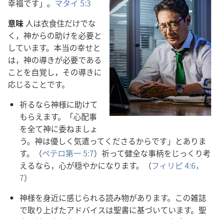
幸福です」。
マタイ 5:3
意味
人は衣食住だけでな
く，神からの助けを必要と
しています。本当の幸せと
は，神の導きが必要である
ことを自覚し，その導きに
応じることです。
祈るなら神様に助けて
もらえます。「心配事
を全て神に委ねましょ
う。神は優しく気遣ってくださるからです」とありま
す。（
ペテロ第一 5:7
）祈って健全な事柄をじっくり考
えるなら，心が穏やかになります。（
フィリピ 4:6，
7
）
神様を身近に感じられる読み物があります。この雑誌
で取り上げたアドバイスは聖書に基づいています。聖