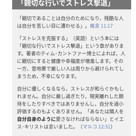
「親切な行いでストレス撃退」
「親切であることは自分のためになり，残酷な人
は自分を苦しい目に遭わせる」。
格言 11:17
「ストレスを克服する」（英語）という本には
「親切な行いでストレス撃退」という章がありま
す。著者のティム･カントファー博士によれば，人
に親切にすると健康や幸福度が増進します。その
一方，意地悪で厳しい人は周りから避けられてし
まうため，不幸になります。
自分に優しくなるなら，ストレスが和らぐかもし
れません。自分に厳し過ぎたり，現実離れした期
待をしたりすべきではありませんし，自分を過小
評価するのもよくありません。「あなたは隣人を
自分自身のように
愛さなければならない」とイエ
ス･キリストは言いました。（
マルコ 12:31
）