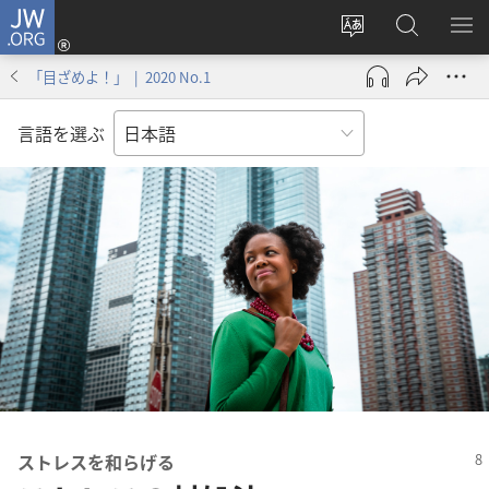
JW.ORG
ロ
サ
JW.ORG
メ
グ
イ
の
ニ
イ
「目ざめよ！」 | 2020 No.1
ト
検
を
ン
の
索
表
（新
言語を選ぶ
言
示
し
語
い
を
タ
変
ブ
え
で
る
開
く）
ストレスを和らげる