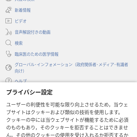
（新
い
レ
レ
し
新着情報
タ
ス
ス
い
ブ
を
を
ビデオ
タ
で
和
和
ブ
開
音声解説付きの動画
で
ら
ら
く）
開
げ
げ
検索
く）
る
る
臨床医のための医学情報
グローバル･インフォメーション（政府関係者･メディア･有識者
向け）
ヘルプ
プライバシー設定
寄付
（新
ユーザーの利便性を可能な限り向上させるため，当ウェ
し
ブサイトはクッキーおよび類似の技術を使用します。
い
ものみの塔 オンライン・ライブラリー
（新
タ
クッキーの中には当ウェブサイトが機能するために必須
し
ブ
®
のものもあり，そのクッキーを拒否することはできませ
JW Hub
い
（新
で
ん。その他のクッキーの使用を受け入れるか拒否するか
タ
し