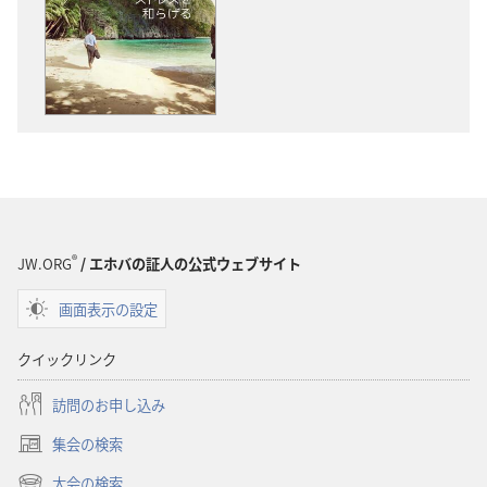
版
ディ
物
オ
の
の
ダ
ダ
ウ
ウ
ン
ン
ロー
ロー
ド
ド
オ
オ
プ
プ
®
JW.ORG
/ エホバの証人の公式ウェブサイト
ショ
ショ
画面表示の設定
ン
ン
「目
「目
クイックリンク
ざ
ざ
め
め
訪問のお申し込み
よ！」
よ！」
集会の検索
ス
ス
（新
ト
ト
し
大会の検索