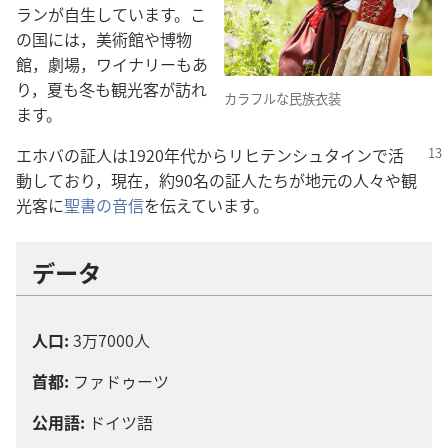
ランが自生しています。こ
の国には，美術館や博物
館，劇場，ワイナリーもあ
り，夏も冬も観光客が訪れ
カラフルな民族衣装
ます。
エホバの証人は1920年代からリヒテンシュタインで活
動しており，現在，約90名の証人たちが地元の人々や観
光客に
聖書の音信
を伝えています。
データ
人口:
3万7000人
首都:
ファドゥーツ
公用語:
ドイツ語