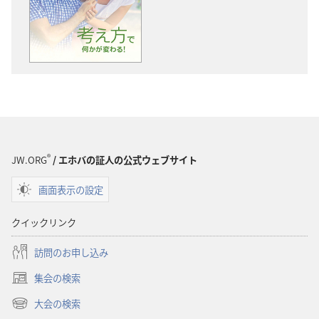
物
オ
の
の
ダ
ダ
ウ
ウ
ン
ン
ロー
ロー
ド
ド
オ
オ
プ
プ
®
JW.ORG
/ エホバの証人の公式ウェブサイト
ショ
ショ
画面表示の設定
ン
ン
「目
「目
クイックリンク
ざ
ざ
め
め
訪問のお申し込み
よ！」
よ！」
集会の検索
考
考
（新
え
え
し
大会の検索
（新
い
方
方