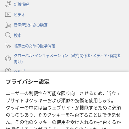
し
新着情報
タ
で
で
い
ブ
何
何
ビデオ
タ
で
か
か
ブ
開
音声解説付きの動画
で
が
が
く）
開
変
変
検索
く）
わ
わ
臨床医のための医学情報
る！
る！
グローバル･インフォメーション（政府関係者･メディア･有識者
向け）
ヘルプ
プライバシー設定
寄付
（新
ユーザーの利便性を可能な限り向上させるため，当ウェ
し
ブサイトはクッキーおよび類似の技術を使用します。
い
ものみの塔 オンライン・ライブラリー
（新
タ
クッキーの中には当ウェブサイトが機能するために必須
し
ブ
®
のものもあり，そのクッキーを拒否することはできませ
JW Hub
い
（新
で
ん。その他のクッキーの使用を受け入れるか拒否するか
タ
し
開
®
JW Library
ブ