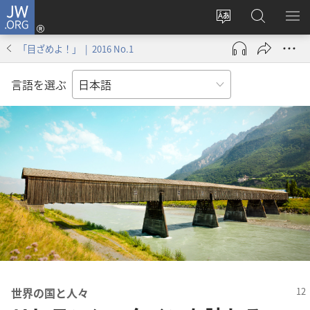
JW.ORG
ロ
サ
JW.ORG
メ
グ
イ
の
ニ
イ
「目ざめよ！」 | 2016 No.1
ト
検
を
ン
の
索
表
（新
言語を選ぶ
言
示
し
語
い
を
タ
変
ブ
え
で
る
開
く）
世界の国と人々