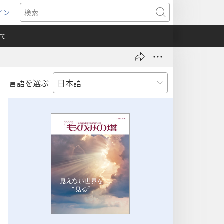
イン
新
検
索
て
言語を選ぶ
）