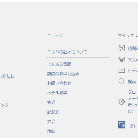
ー
ニュース
クイックリ
訪問
エホバの証人について
大会
（新
よくある質問
し
ビデ
訪問のお申し込み
い
/招待状
検索
タ
お問い合わせ
事
ブ
グロ
ベテル見学
で
メー
開
集会
ブック
者･
く）
け）
記念式
大会
寄付
（新
活動
ン
し