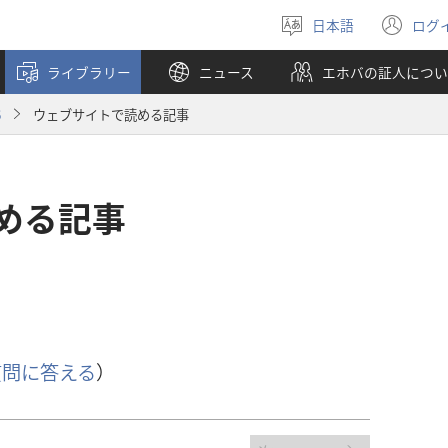
日本語
ログ
言
（
語
し
ライブラリー
ニュース
エホバの証人につい
を
い
選
タ
6
ウェブサイトで読める記事
ぶ
ブ
で
開
く
める記事
質問に答える
）