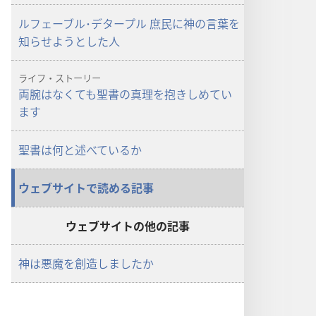
の
の
ルフェーブル･デタープル 庶民に神の言葉を
み
み
知らせようとした人
の
の
塔」
塔」
ライフ・ストーリー
見
見
両腕はなくても聖書の真理を抱きしめてい
え
え
ます
な
な
い
い
聖書は何と述べているか
世
世
界
界
ウェブサイトで読める記事
を“見
を“見
る”
る”
ウェブサイトの他の記事
神は悪魔を創造しましたか