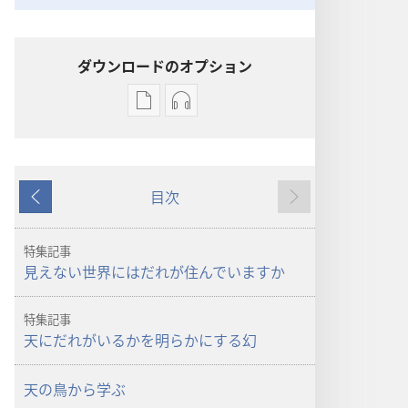
ダウンロードのオプション
出
オー
版
ディ
物
オ
の
の
目次
ダ
ダ
戻
次
ウ
ウ
る
へ
ン
ン
特集記事
ロー
ロー
見えない世界にはだれが住んでいますか
ド
ド
オ
オ
特集記事
プ
プ
天にだれがいるかを明らかにする幻
ショ
ショ
ン
ン
天の鳥から学ぶ
「も
「も