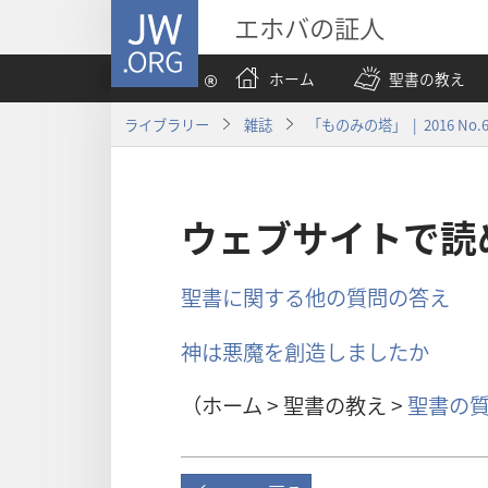
JW.ORG
エホバの証人
ホーム
聖書の教え
ライブラリー
雑誌
「ものみの塔」 | 2016 No.
ウェブサイトで読
聖書に関する他の質問の答え
神は悪魔を創造しましたか
（ホーム > 聖書の教え >
聖書の