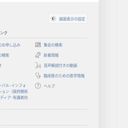
画面表示の設定
ンク
のお申し込み
集会の検索
（新
し
の検索
新着情報
い
オ
音声解説付きの動画
タ
ブ
臨床医のための医学情報
で
開
ーバル･インフォ
ヘルプ
く）
ション（政府関係
メディア･有識者向