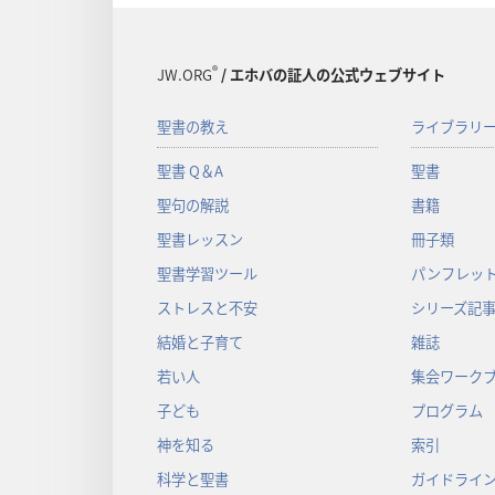
®
JW.ORG
/ エホバの証人の公式ウェブサイト
聖書の教え
ライブラリ
聖書 Q＆A
聖書
聖句の解説
書籍
聖書レッスン
冊子類
聖書学習ツール
パンフレット
ストレスと不安
シリーズ記
結婚と子育て
雑誌
若い人
集会ワーク
子ども
プログラム
神を知る
索引
科学と聖書
ガイドライ