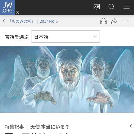
JW.ORG
ロ
サ
JW.ORG
メ
グ
イ
の
ニ
イ
「ものみの塔」 | 2017 No.5
ト
検
を
ン
の
索
表
（新
言語を選ぶ
言
示
し
語
い
を
タ
変
ブ
え
で
る
開
く）
特集記事 | 天使 本当にいる？