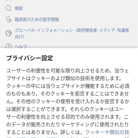
い
い
く）
開
る？
る？
検索
く）
臨床医のための医学情報
グローバル･インフォメーション（政府関係者･メディア･有識者
向け）
ヘルプ
プライバシー設定
寄付
（新
ユーザーの利便性を可能な限り向上させるため，当ウェ
し
ブサイトはクッキーおよび類似の技術を使用します。
い
ものみの塔 オンライン・ライブラリー
（新
タ
クッキーの中には当ウェブサイトが機能するために必須
し
ブ
®
のものもあり，そのクッキーを拒否することはできませ
JW Hub
い
（新
で
ん。その他のクッキーの使用を受け入れるか拒否するか
タ
し
開
®
JW Library
は選択することができます。それらのクッキーはユー
ブ
い
く）
で
タ
ザーの利便性を向上させる目的でのみ使用されます。こ
®
Watchtower Library
開
ブ
のデータが販売されたりマーケティングに使用されたり
く）
で
することはありません。詳しくは，
クッキーや類似の技
開