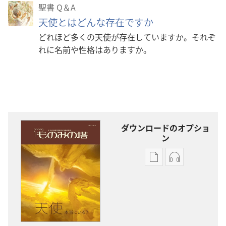
聖書 Q＆A
天使とはどんな存在ですか
どれほど多くの天使が存在していますか。それぞ
れに名前や性格はありますか。
ダウンロードのオプショ
ン
出
オー
版
ディ
物
オ
の
の
ダ
ダ
ウ
ウ