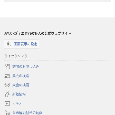
ン
ン
ロー
ロー
ド
ド
オ
オ
プ
プ
®
JW.ORG
/ エホバの証人の公式ウェブサイト
ショ
ショ
画面表示の設定
ン
ン
「も
「も
クイックリンク
の
の
み
み
訪問のお申し込み
の
の
集会の検索
塔」
塔」
（新
天
天
し
大会の検索
（新
い
使
使
し
新着情報
タ
本
本
い
ブ
当
当
ビデオ
タ
で
に
に
ブ
開
音声解説付きの動画
で