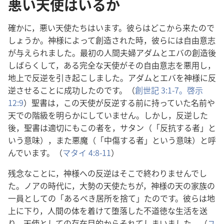
悪い天使はいるか
確かに，悪い天使たちはいます。彼らはどこから来たので
しょうか。神様によって創造された時，彼らには自由意志
が与えられました。最初の人間夫婦アダムとエバの創造後
しばらくして，ある完全な天使がその自由意志を悪用し，
地上で反逆を引き起こしました。アダムとエバを神様に反
逆させることに成功したのです。（
創世記 3:1-7。
啓示
12:9
）聖書は，この天使が反逆する前に持っていた名前や
天での階級を明らかにしていません。しかし，反逆した
後，聖書は適切にもこの者を，サタン（「反抗する者」と
いう意味），また悪魔（「中傷する者」という意味）と呼
んでいます。（
マタイ 4:8-11
）
残念なことに，神様への反逆はそこで終わりませんでし
た。ノアの時代に，大勢の天使たちが，神様の天の家族の
一員としての「あるべき居所を捨て」たのです。彼らは地
上に下り，人間の体を着けて堕落した不道徳な生活を送
り，天使としての存在目的からそれてしまいました。（
ユ