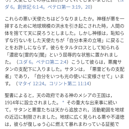
ダ 6。
創世記 6:1-4。
ペテロ第一 3:19，20
）
これらの悪い天使たちはどうなりましたか。神様が悪を一
掃するために地球規模の洪水を引き起こされた時，人間の
体を捨てて天に戻ろうとしました。しかし神様は，恥知ら
ずな行ないをした天使たちが「自分本来の立場」に戻るこ
とをお許しにならず，彼らをタルタロスとして知られる
「濃密な[霊的な]闇」という屈辱的な状態に置かれまし
た。（
ユダ 6。
ペテロ第二 2:4
）こうして彼らは，悪魔サ
タンの支配下に入りました。サタンは，「悪霊どもの支配
者」であり，「自分をいつも光の使いに変様させて」いま
す。（
マタイ 12:24。
コリント第二 11:14
）
聖書によると，天の政府である神のメシアの王国は，
1914年に設立されました。
その重大な出来事に続い
a
て，サタンと悪霊たちは天から追放され，活動範囲を地球
の近辺に制限されました。地球に広く見られる悪や不道徳
は，彼らが復しゅう心に燃えて暴れまわっている証拠で