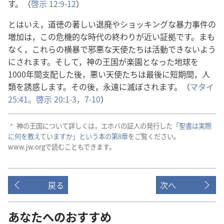
す。（
啓示 12:9-12
）
とはいえ，道徳の著しい退廃やショッキングな暴力事件の
増加は，この危機的な時代の終わりが近い証拠です。まも
なく，これらの横暴で邪悪な天使たちは活動できないよう
にされます。そして，神の王国が楽園となった地球を
1000年間支配した後，悪い天使たちは最後に短期間，人
類を誘惑します。その後，永遠に滅ぼされます。（
マタイ
25:41。
啓示 20:1-3，
7-10
）
神の王国について詳しくは，エホバの証人の発行した
「聖書は実際
a
に何を教えていますか」という本の第8章
をご覧ください。
www.jw.orgで読むこともできます。
戻る
次へ
あなたへのおすすめ