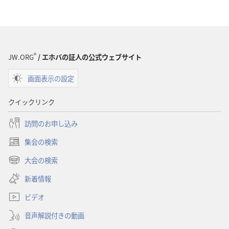
ン
ン
ロー
ロー
ド
ド
オ
オ
プ
プ
®
JW.ORG
/ エホバの証人の公式ウェブサイト
ショ
ショ
画面表示の設定
ン
ン
「も
「も
クイックリンク
の
の
み
み
訪問のお申し込み
の
の
集会の検索
塔」
塔」
（新
神
神
し
大会の検索
（新
い
様
様
し
新着情報
タ
は
は
い
ブ
気
気
ビデオ
タ
で
づ
づ
ブ
開
音声解説付きの動画
で
い
い
く）