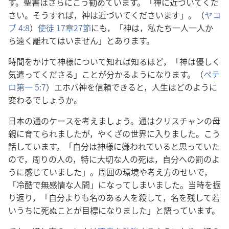
す。
聖
書
はさらにこう
勧
めています。「
神
に
近
づいてくだ
さい。そうすれば，
神
は
近
づいてくださいます」。（
ヤコ
ブ 4:8
）
使
徒
17
章
27
節
にも，「
神
は，
私
たち
一人
一人
か
ら
遠
く
離
れてはいません」とあります。
時
間
をかけて
神
様
について
知
れば
知
るほど，「
神
は
優
しく
気
遣
ってくださる」ことが
分
かるようになります。（
ペテ
ロ
第
一
5:7
）エホバ
神
を
信
頼
できると，
人
生
はどのように
変
わるでしょうか。
日
本
の
通
のケースを
考
えましょう。
通
はクリスチャンの
母
親
に
育
てられましたが，やくざの
世
界
に
入
りました。こう
話
しています。「
自
分
は
神
様
に
嫌
われていると
思
っていた
ので，
周
りの
人
の，
特
に
大
切
な
人
の
死
は，
自
分
への
罰
のよ
うに
感
じていました」。
周
囲
の
環
境
や
考
え
方
のせいで，
「
冷
酷
で
無
感
情
な
人
間
」になってしまいました。
当
時
を
振
り
返
り，「
自
分
よりも
名
のある
人
を
殺
して，
名
を
残
して
若
いうちに
死
ぬことが
目
標
になりました」と
語
っています。