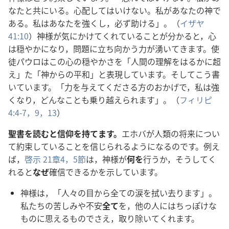
なたと
共
にいる。
心
配
してはいけない。
私
があなたの
神
で
ある。
私
はあなたを
強
くし，
必
ず
助
ける」。（
イザヤ
41:10
）
神
様
が
気
にかけてくれていることが
分
かると，
心
は
穏
やかになり，
問
題
に
立
ち
向
かう
力
が
湧
いてきます。
使
徒
パウロはこの
心
の
穏
やかさを「
人
間
の
理
解
をはるかに
超
え」た「
神
からの
平
和
」と
表
現
しています。そしてこう
書
いています。「
力
を
与
えてくださる
方
のおかげで，
私
は
強
くなり，どんなことも
乗
り
越
えられます」。（
フィリピ
4:4-7，
9，
13
）
聖
書
を
読
むと
信
仰
を
持
てます。
エホバが
人
類
の
将
来
につい
て
約
束
していることを
信
じられるようになるのです。
例
え
ば，
啓
示
21
章
4，5
節
は，
神
様
が
何
を
行
うか，そうしてく
れると
なぜ
確
信
できるかを
示
しています。
神
様
は，「
人
々
の
目
から
全
ての
涙
を
拭
い
去
ります」。
私
たちの
苦
しみや
不
安
全
て
を，
他
の
人
にはちっぽけな
ものに
思
えるものでさえ，
取
り
除
いてくれます。