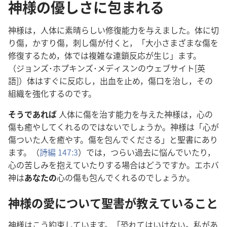
神様の優しさに包まれる
神
様
は，
人
体
に
素
晴
らしい
修
復
能
力
を
与
えました。
体
に
切
り
傷
，かすり
傷
，
刺
し
傷
が
付
くと，「
大
小
さまざまな
傷
を
修
復
するため，
体
では
複
雑
な
連
鎖
反
応
が
生
じ」ます。
（ジョンズ･ホプキンズ･メディスンのウェブサイト[
英
語
]）
体
はすぐに
反
応
し，
出
血
を
止
め，
傷
口
を
治
し，その
組
織
を
強
化
するのです。
そうであれば
人
体
に
傷
を
治
す
能
力
を
与
えた
神
様
は，
心
の
傷
も
癒
やしてくれるのではないでしょうか。
神
様
は「
心
が
傷
ついた
人
を
癒
やす。
傷
を
包
んでくださる」と
聖
書
にあり
ます。（
詩
編
147:3
）では，つらい
過
去
に
悩
んでいたり，
心
の
苦
しみを
抱
えていたりする
場
合
はどうですか。エホバ
神
は
あなたの
心
の
傷
も
包
んでくれるのでしょうか。
神
様
の
愛
について
聖
書
が
教
えていること
神
様
はこう
約
束
しています。「
恐
れてはいけない。
私
があ