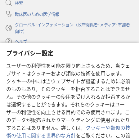
開
て
て
検索
く）
く
く
臨床医のための医学情報
だ
だ
グローバル･インフォメーション（政府関係者･メディア･有識者
さ
さ
向け）
ら
ら
な
な
ヘルプ
い？
い？
プライバシー設定
寄付
（新
ユーザーの利便性を可能な限り向上させるため，当ウェ
し
ブサイトはクッキーおよび類似の技術を使用します。
い
ものみの塔 オンライン・ライブラリー
（新
タ
クッキーの中には当ウェブサイトが機能するために必須
し
ブ
®
のものもあり，そのクッキーを拒否することはできませ
JW Hub
い
（新
で
ん。その他のクッキーの使用を受け入れるか拒否するか
タ
し
開
®
JW Library
ブ
は選択することができます。それらのクッキーはユー
い
く）
で
タ
ザーの利便性を向上させる目的でのみ使用されます。こ
®
Watchtower Library
開
ブ
のデータが販売されたりマーケティングに使用されたり
く）
で
することはありません。詳しくは，
クッキーや類似の技
開
術の使用に関する世界的な方針
をご覧ください。この設
く）