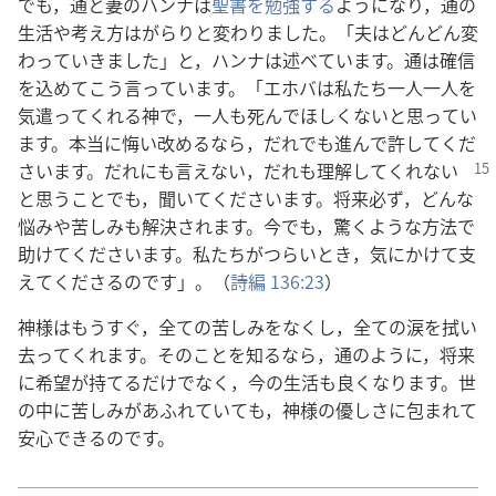
でも，
通
と
妻
のハンナは
聖
書
を
勉
強
する
ようになり，
通
の
生
活
や
考
え
方
はがらりと
変
わりました。「
夫
はどんどん
変
わっていきました」と，ハンナは
述
べています。
通
は
確
信
を
込
めてこう
言
っています。「エホバは
私
たち
一人
一人
を
気
遣
ってくれる
神
で，
一人
も
死
んでほしくないと
思
ってい
ます。
本
当
に
悔
い
改
めるなら，だれでも
進
んで
許
してくだ
さいます。だれにも
言
えない，だれも
理
解
してくれない
と
思
うことでも，
聞
いてくださいます。
将
来
必
ず，どんな
悩
みや
苦
しみも
解
決
されます。
今
でも，
驚
くような
方
法
で
助
けてくださいます。
私
たちがつらいとき，
気
にかけて
支
えてくださるのです」。（
詩
編
136:23
）
神
様
はもうすぐ，
全
ての
苦
しみをなくし，
全
ての
涙
を
拭
い
去
ってくれます。そのことを
知
るなら，
通
のように，
将
来
に
希
望
が
持
てるだけでなく，
今
の
生
活
も
良
くなります。
世
の
中
に
苦
しみがあふれていても，
神
様
の
優
しさに
包
まれて
安
心
できるのです。