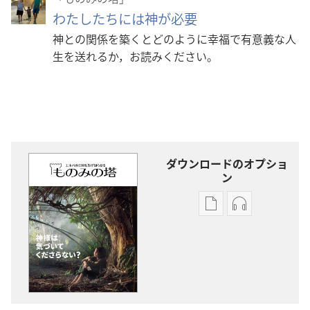
わたしたちには神が必要
神との関係を築くとどのように幸福で有意義な人
生を送れるか，お読みください。
ダウンロードのオプショ
ン
出
オー
版
ディ
物
オ
の
の
ダ
ダ
ウ
ウ