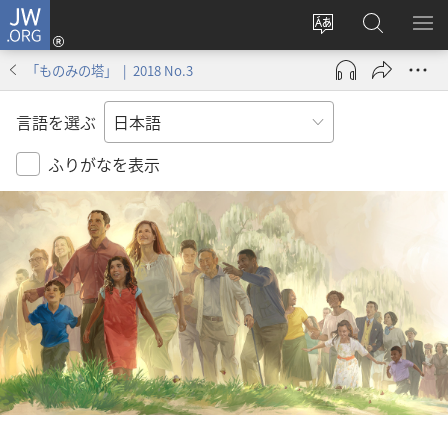
JW.ORG
ロ
サ
JW.ORG
メ
グ
イ
の
ニ
イ
「ものみの塔」 | 2018 No.3
ト
検
を
ン
の
索
表
（新
言語を選ぶ
言
示
し
語
い
ふりがなを表示
を
タ
変
ブ
え
で
る
開
く）