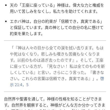
天
の「
王
座
に
座
っている」
神
様
は，
偉
大
な
力
と
権
威
を
用
いて
苦
しみをなくし，
私
たちを
助
けてくれます。
エホバ
神
は，
自
分
の
約
束
が「
信
頼
でき，
真
実
である」
と
保
証
しています。
真
の
神
としての
自
分
の
名
に
懸
けて
約
束
を
果
たします。
「『
神
は
人
々
の
目
から
全
ての
涙
を
拭
い
去
ります。もは
や
死
はなくなり，
悲
しみも
嘆
きも
苦
痛
もなくなりま
す。
以
前
のものは
過
ぎ
去
ったのです』。そして，
王
座
に
座
っている
方
が，『
見
なさい！
私
は
全
てのものを
新
しくしている』と
言
い，さらにこう
言
った。『
書
きな
さい。これらの
言
葉
は
信
頼
でき，
真
実
である』」。
啓
示
21:4，5
自
然
界
や
聖
書
を
通
して，
神
様
の
性
格
を
知
ることができま
す。
自
然
界
を
観
察
すると，
神
様
がどんな
方
か
分
かってきま