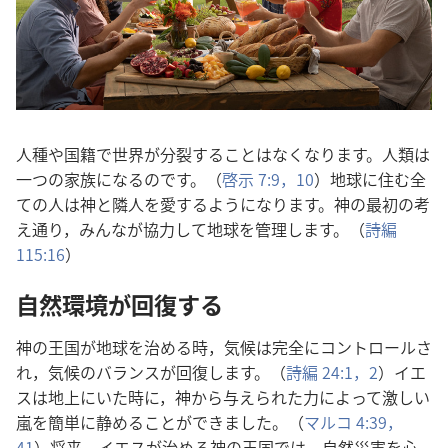
人種や国籍で世界が分裂することはなくなります。人類は
一つの家族になるのです。（
啓示 7:9，10
）地球に住む全
ての人は神と隣人を愛するようになります。神の最初の考
え通り，みんなが協力して地球を管理します。（
詩編
115:16
）
自然環境が回復する
神の王国が地球を治める時，気候は完全にコントロールさ
れ，気候のバランスが回復します。（
詩編 24:1，2
）イエ
スは地上にいた時に，神から与えられた力によって激しい
嵐を簡単に静めることができました。（
マルコ 4:39，
41
）将来，イエスが治める神の王国では，自然災害を心