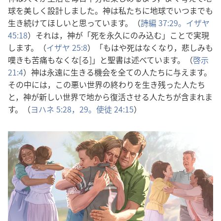
球を美しく設計しました。神は私たちに地球でいつまでも
生き続けてほしいと思っています。（
詩編 37:29。
イザヤ
45:18
）それは，神が「死を永久にのみ込む」ことで実現
します。（
イザヤ 25:8
）「もはや死はなくなり，悲しみも
嘆きも苦痛もなくな[る]」と聖書は述べています。（
啓示
21:4
）神は永遠に生きる機会を全ての人たちに与えます。
その中には，この悪い世界の終わりを生き残った人たち
と，神が新しい世界で地から復活させる人たちが含まれま
す。（
ヨハネ 5:28，29。
使徒 24:15
）