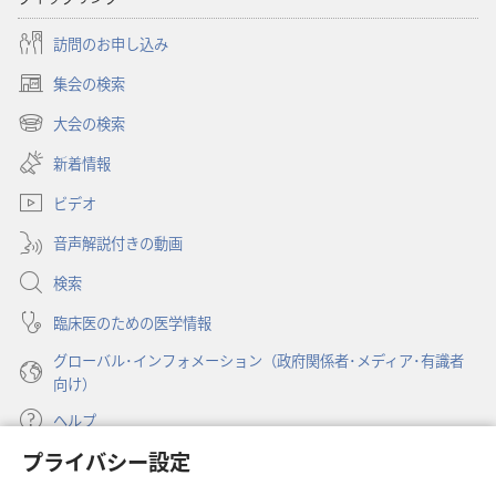
の
の
み
み
訪問のお申し込み
の
の
集会の検索
塔」
塔」
（新
新
新
し
大会の検索
（新
い
し
し
し
新着情報
タ
い
い
い
ブ
世
世
ビデオ
タ
で
界
界
ブ
開
音声解説付きの動画
で
す
す
く）
開
ぐ
ぐ
検索
く）
そ
そ
臨床医のための医学情報
こ
こ
グローバル･インフォメーション（政府関係者･メディア･有識者
に！
に！
向け）
ヘルプ
プライバシー設定
寄付
（新