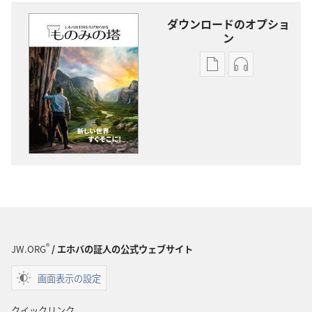
ダウンロードのオプショ
ン
出
オー
版
ディ
物
オ
の
の
ダ
ダ
ウ
ウ
ン
ン
ロー
ロー
ド
ド
オ
オ
プ
プ
®
JW.ORG
/ エホバの証人の公式ウェブサイト
ショ
ショ
画面表示の設定
ン
ン
「も
「も
クイックリンク