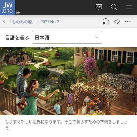
JW.ORG
ロ
サ
JW.ORG
メ
グ
イ
の
ニ
イ
「ものみの塔」 | 2021 No.2
ト
検
を
ン
の
索
表
（新
言語を選ぶ
言
示
し
語
い
を
タ
変
ブ
え
で
る
開
く）
もうすぐ新しい世界になります。そこで暮らすための準備をしましょ
う。