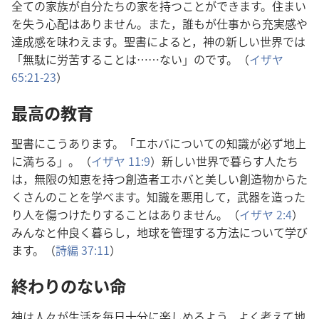
全ての家族が自分たちの家を持つことができます。住まい
を失う心配はありません。また，誰もが仕事から充実感や
達成感を味わえます。聖書によると，神の新しい世界では
「無駄に労苦することは……ない」のです。（
イザヤ
65:21-23
）
最高の教育
聖書にこうあります。「エホバについての知識が必ず地上
に満ちる」。（
イザヤ 11:9
）新しい世界で暮らす人たち
は，無限の知恵を持つ創造者エホバと美しい創造物からた
くさんのことを学べます。知識を悪用して，武器を造った
り人を傷つけたりすることはありません。（
イザヤ 2:4
）
みんなと仲良く暮らし，地球を管理する方法について学び
ます。（
詩編 37:11
）
終わりのない命
神は人々が生活を毎日十分に楽しめるよう，よく考えて地