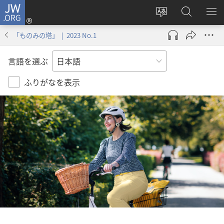
JW.ORG
ロ
サ
JW.ORG
メ
グ
イ
の
ニ
イ
「ものみの塔」 | 2023 No.1
ト
検
を
ン
の
索
表
（新
言語を選ぶ
言
示
し
語
い
ふりがなを表示
を
タ
変
ブ
え
で
る
開
く）