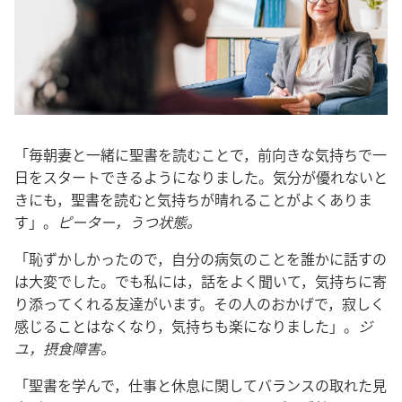
「
毎
朝
妻
と
一
緒
に
聖
書
を
読
むことで，
前
向
きな
気
持
ちで
一
日
をスタートできるようになりました。
気
分
が
優
れないと
きにも，
聖
書
を
読
むと
気
持
ちが
晴
れることがよくありま
す」。
ピーター，うつ
状
態
。
「
恥
ずかしかったので，
自
分
の
病
気
のことを
誰
かに
話
すの
は
大
変
でした。でも
私
には，
話
をよく
聞
いて，
気
持
ちに
寄
り
添
ってくれる
友
達
がいます。その
人
のおかげで，
寂
しく
感
じることはなくなり，
気
持
ちも
楽
になりました」。
ジ
ユ，
摂
食
障
害
。
「
聖
書
を
学
んで，
仕
事
と
休
息
に
関
してバランスの
取
れた
見