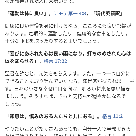
状
が
改
善
された
人
は
大
勢
います。
「
運
動
は
体
に
良
い」。
テモテ
第
一
4:8
，「
現
代
英
語
訳
」
健
康
に
良
い
習
慣
を
身
に
付
けるなら，こころにも
良
い
影
響
が
あります。
定
期
的
に
運
動
したり，
健
康
的
な
食
事
をしたり，
十
分
な
睡
眠
を
取
ったりするとよいでしょう。
「
喜
びにあふれた
心
は
良
い
薬
になり，
打
ちのめされた
心
は
体
を
弱
らせる」。
格
言
17:22
聖
書
を
読
むと，
元
気
をもらえます。また，
一
つ
一
つ
自
分
に
できることに
取
り
組
んでいくなら，
満
足
感
が
得
られま
す。
日
々
の
小
さな
幸
せに
目
を
向
け，
明
るい
将
来
を
思
い
描
き
ましょう。そうすれば，きっと
気
持
ちが
穏
やかになるで
しょう。
「
知
恵
は，
慎
みのある
人
たちと
共
にある」。
格
言
11:2
やりたいことがたくさんあっても，
自
分
一人
で
全
部
できる
わけではありません。ほかの
人
に
助
けてもらいましょう。