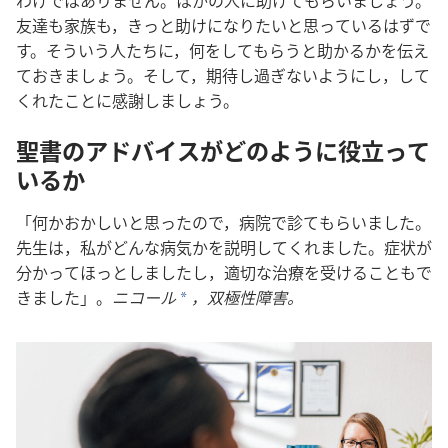
友
達
も
家
族
も，きっと
助
けになりたいと
思
っているはずで
す。そういう
人
たちに，
何
をしてもらうと
助
かるかを
伝
え
ておきましょう。そして，
期
待
し
過
ぎないようにし，して
くれたことに
感
謝
しましょう。
聖
書
のアドバイスがどのように
役
立
って
いるか
「
何
かおかしいと
思
ったので，
病
院
で
診
てもらいました。
先
生
は，
私
がどんな
病
気
かを
説
明
してくれました。
症
状
が
分
かってほっとしましたし，
適
切
な
治
療
を
受
けることもで
きました」。
ニコール
，
双
極
性
障
害
。
a