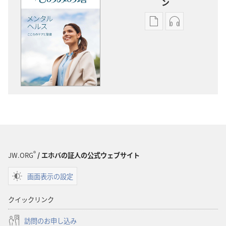
ン
出
オー
版
ディ
物
オ
の
の
ダ
ダ
ウ
ウ
ン
ン
ロー
ロー
ド
ド
オ
オ
プ
プ
®
JW.ORG
/ エホバの証人の公式ウェブサイト
ショ
ショ
画面表示の設定
ン
ン
「も
「も
クイックリンク
の
の
み
み
訪問のお申し込み