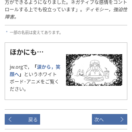
方
ができるようになりました。ネガティブな
感
情
をコント
ロールする
上
でも
役
立
っています」。
ティモシー，
強
迫
性
障
害
。
一
部
の
名
前
は
変
えてあります。
a
ほかにも…
jw.orgで，
「
涙
から，
笑
顔
へ
」
というホワイト
ボード･アニメをご
覧
く
ださい。
戻る
次へ