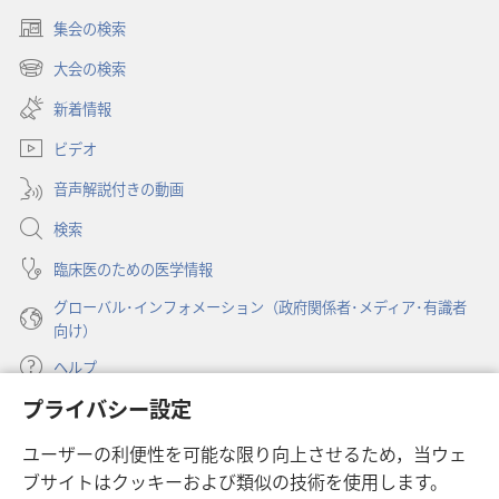
の
の
集会の検索
塔」
塔」
（新
メ
メ
し
大会の検索
（新
い
ン
ン
し
新着情報
タ
タ
タ
い
ブ
ル
ル
ビデオ
タ
で
ヘ
ヘ
ブ
開
音声解説付きの動画
で
ル
ル
く）
開
ス
ス
検索
く）
こ
こ
臨床医のための医学情報
こ
こ
グローバル･インフォメーション（政府関係者･メディア･有識者
ろ
ろ
向け）
の
の
ケ
ケ
ヘルプ
ア
ア
プライバシー設定
と
と
寄付
（新
聖
聖
ユーザーの利便性を可能な限り向上させるため，当ウェ
し
書
書
ブサイトはクッキーおよび類似の技術を使用します。
い
ものみの塔 オンライン・ライブラリー
（新