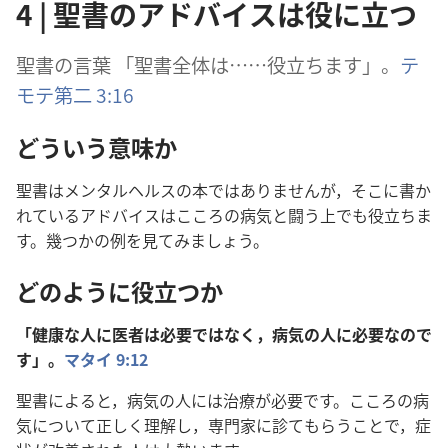
4 | 聖書のアドバイスは役に立つ
聖
書
の
言
葉
「
聖
書
全
体
は……
役
立
ちます」。
テ
モテ
第
二
3:16
どういう
意
味
か
聖
書
はメンタルヘルスの
本
ではありませんが，そこに
書
か
れているアドバイスはこころの
病
気
と
闘
う
上
でも
役
立
ちま
す。
幾
つかの
例
を
見
てみましょう。
どのように
役
立
つか
「
健
康
な
人
に
医
者
は
必
要
ではなく，
病
気
の
人
に
必
要
なので
す」。
マタイ 9:12
聖
書
によると，
病
気
の
人
には
治
療
が
必
要
です。こころの
病
気
について
正
しく
理
解
し，
専
門
家
に
診
てもらうことで，
症