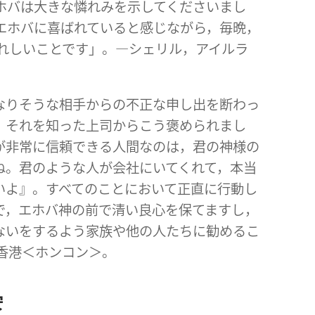
ホバは大きな憐れみを示してくださいまし
エホバに喜ばれていると感じながら，毎晩，
れしいことです」。―シェリル，アイルラ
なりそうな相手からの不正な申し出を断わっ
，それを知った上司からこう褒められまし
が非常に信頼できる人間なのは，君の神様の
ね。君のような人が会社にいてくれて，本当
いよ』。すべてのことにおいて正直に行動し
で，エホバ神の前で清い良心を保てますし，
ないをするよう家族や他の人たちに勧めるこ
香港＜ホンコン＞。
安