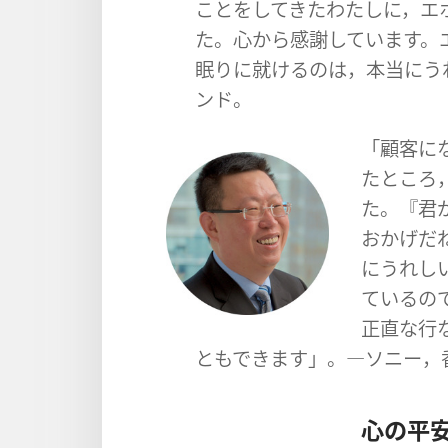
ことをしてきたわたしに，エ
た。心から感謝しています。
眠りに就けるのは，本当にう
ンド。
「顧客に
たところ
た。『君
おかげだ
にうれし
ているの
正直な行
ともできます」。―ソニー，
心の平