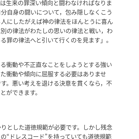
ちは生来の罪深い傾向と闘わなければなりま
自分自身の闘いについて，包み隠しなくこう
る人にしたがえば神の律法をほんとうに喜ん
は別の律法がわたしの思いの律法と戦い，わ
ある罪の律法へと引いて行くのを見ます」。
する衝動や不正直なことをしようとする強い
した衝動や傾向に屈服する必要はありませ
です。悪い考えを退ける決意を貫くなら，不
ことができます。
かりとした道徳規範が必要です。しかし残念
の“ドレスコード”を持っていても道徳規範