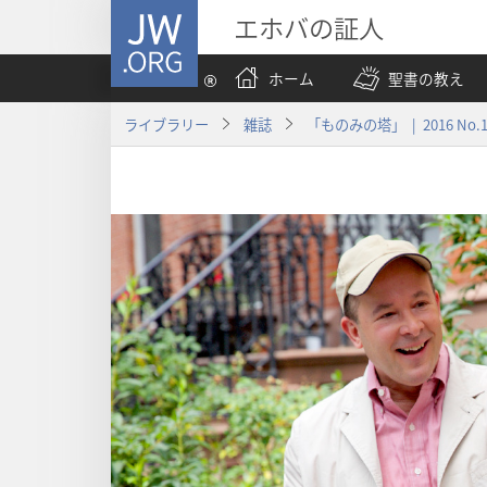
JW.ORG
エホバの証人
ホーム
聖書の教え
ライブラリー
雑誌
「ものみの塔」 | 2016 No.