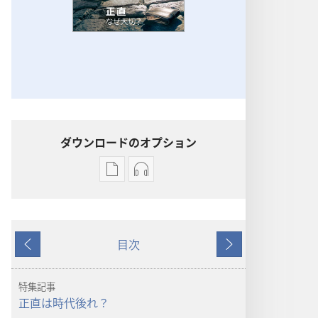
ダウンロードのオプション
出
オー
版
ディ
物
オ
の
の
目次
ダ
ダ
戻
次
ウ
ウ
る
へ
ン
ン
特集記事
ロー
ロー
正直は時代後れ？