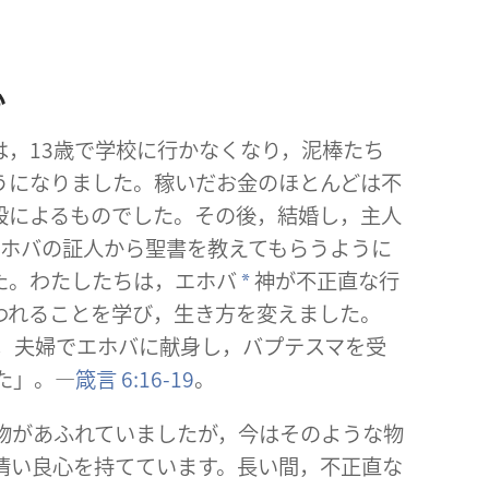
心
は，13歳で学校に行かなくなり，泥棒たち
うになりました。稼いだお金のほとんどは不
段によるものでした。その後，結婚し，主人
エホバの証人から聖書を教えてもらうように
た。わたしたちは，エホバ
神が不正直な行
a
われることを学び，生き方を変えました。
年に，夫婦でエホバに献身し，バプテスマを受
た」。―
箴言 6:16-19
。
物があふれていましたが，今はそのような物
清い良心を持てています。長い間，不正直な