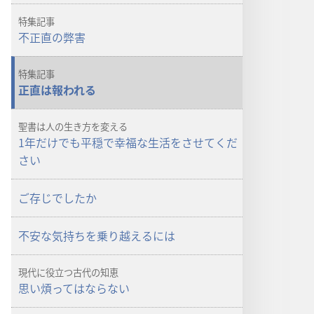
ド
ド
オ
オ
特集記事
プ
プ
不正直の弊害
ショ
ショ
ン
ン
特集記事
「も
「も
正直は報われる
の
の
み
み
聖書は人の生き方を変える
の
の
1年だけでも平穏で幸福な生活をさせてくだ
塔」
塔」
さい
正
正
直
直
ご存じでしたか
な
な
ぜ
ぜ
不安な気持ちを乗り越えるには
大
大
切？
切？
現代に役立つ古代の知恵
思い煩ってはならない