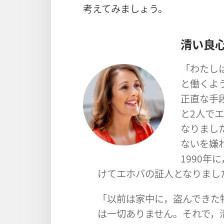
考えてみましょう。
清い良
「わたし
と働くよ
正直な手
と2人で
なりまし
ないを嫌
1990
けてエホバの証人となりまし
「以前は家中に，盗んできた
は一切ありません。それで，