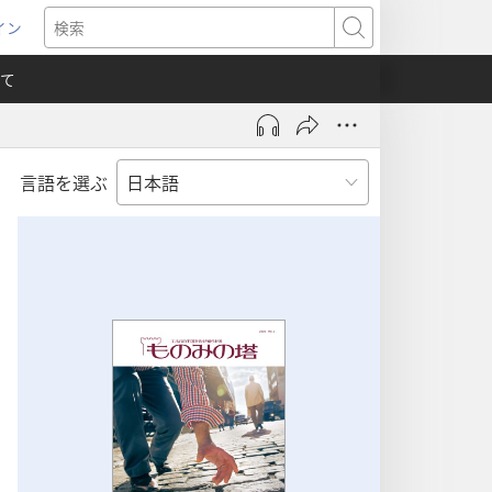
イン
新
検
索
て
言語を選ぶ
）