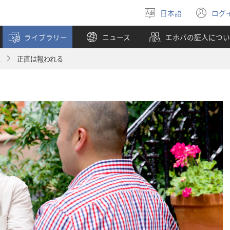
日本語
ログ
言
（
語
し
ライブラリー
ニュース
エホバの証人につい
を
い
選
タ
1
正直は報われる
ぶ
ブ
で
開
く