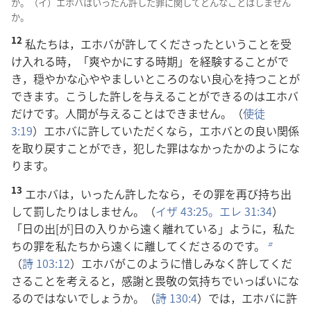
か。（イ）エホバはいったん
許
した
罪
に
関
してどんなことはしません
か。
12
私
たちは，エホバが
許
してくださったということを
受
け
入
れる
時
，「
爽
やかにする
時
期
」を
経
験
することがで
き，
穏
やかな
心
ややましいところのない
良
心
を
持
つことが
できます。こうした
許
しを
与
えることができるのはエホバ
だけです。
人
間
が
与
えることはできません。（
使
徒
3:19
）エホバに
許
していただくなら，エホバとの
良
い
関
係
を
取
り
戻
すことができ，
犯
した
罪
はなかったかのようにな
ります。
13
エホバは，いったん
許
したなら，その
罪
を
再
び
持
ち
出
して
罰
したりはしません。（
イザ 43:25。
エレ 31:34
）
「
日
の
出
[が]
日
の
入
りから
遠
く
離
れている」ように，
私
た
ちの
罪
を
私
たちから
遠
くに
離
してくださるのです。
b
（
詩
103:12
）エホバがこのように
惜
しみなく
許
してくだ
さることを
考
えると，
感
謝
と
畏
敬
の
気
持
ちでいっぱいにな
るのではないでしょうか。（
詩
130:4
）では，エホバに
許