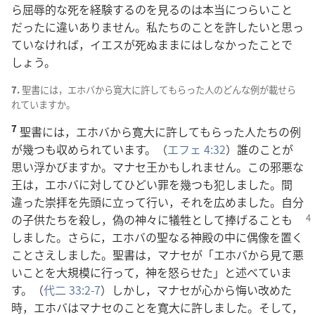
ら
屈
辱
的
な
死
を
経
験
するのを
見
るのは
本
当
につらいこと
だったに
違
いありません。
私
たちのことを
許
したいと
思
っ
ていなければ，イエスが
死
ぬままにはしなかったことで
しょう。
7.
聖
書
には，エホバから
寛
大
に
許
してもらった
人
のどんな
例
が
載
せら
れていますか。
7
聖
書
には，エホバから
寛
大
に
許
してもらった
人
たちの
例
が
幾
つも
収
められています。（
エフェ 4:32
）
誰
のことが
思
い
浮
かびますか。マナセ
王
かもしれません。この
邪
悪
な
王
は，エホバに
対
してひどい
罪
を
幾
つも
犯
しました。
間
違
った
崇
拝
を
先
頭
に
立
って
行
い，それを
広
めました。
自
分
の
子
供
たちを
殺
し，
偽
の
神
々
に
犠
牲
として
捧
げることも
しました。さらに，エホバの
聖
なる
神
殿
の
中
に
偶
像
を
置
く
ことさえしました。
聖
書
は，マナセが「エホバから
見
て
悪
いことを
大
規
模
に
行
って，
神
を
怒
らせた」と
述
べていま
す。（
代
二
33:2-7
）しかし，マナセが
心
から
悔
い
改
めた
時
，エホバはマナセのことを
寛
大
に
許
しました。そして，