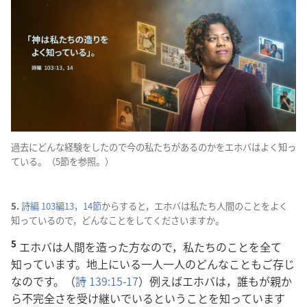
過
去
にどんな
経
験
をしたので
今
の
私
たちがあるのかをエホバはよく
知
っ
ている。（5
節
を
参
照
。）
5.
詩
編
103
編
13，14
節
からすると，エホバは
私
たち
人
間
のことをよく
知
っているので，どんなことをしてくださいますか。
5
エホバは
人
間
を
造
った
方
なので，
私
たちのことを
全
て
知
っています。
地
上
にいる
一人
一人
のどんなこともご
存
じ
なのです。（
詩
139:15-17
）
例
えばエホバは，
誰
もが
親
か
ら
不
完
全
さを
受
け
継
いでいるということを
知
っています