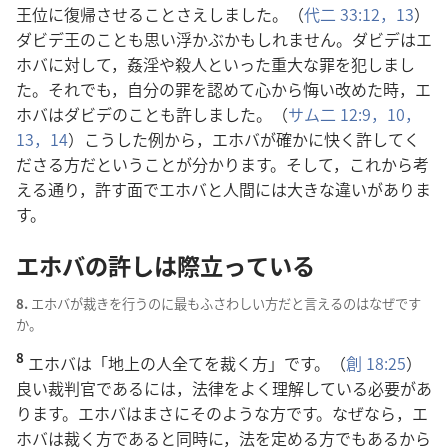
王
位
に
復
帰
させることさえしました。（
代
二
33:12，13
）
ダビデ
王
のことも
思
い
浮
かぶかもしれません。ダビデはエ
ホバに
対
して，
姦
淫
や
殺
人
といった
重
大
な
罪
を
犯
しまし
た。それでも，
自
分
の
罪
を
認
めて
心
から
悔
い
改
めた
時
，エ
ホバはダビデのことも
許
しました。（
サム
二
12:9，10，
13，14
）こうした
例
から，エホバが
確
かに
快
く
許
してく
ださる
方
だということが
分
かります。そして，これから
考
える
通
り，
許
す
面
でエホバと
人
間
には
大
きな
違
いがありま
す。
エホバの
許
しは
際
立
っている
8.
エホバが
裁
きを
行
うのに
最
もふさわしい
方
だと
言
えるのはなぜです
か。
8
エホバは「
地
上
の
人
全
てを
裁
く
方
」です。（
創
18:25
）
良
い
裁
判
官
であるには，
法
律
をよく
理
解
している
必
要
があ
ります。エホバはまさにそのような
方
です。なぜなら，エ
ホバは
裁
く
方
であると
同
時
に，
法
を
定
める
方
でもあるから