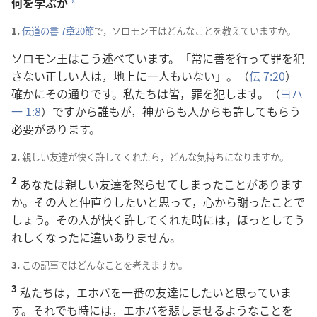
何
を
学
ぶか
a
1.
伝
道
の
書
7
章
20
節
で，ソロモン
王
はどんなことを
教
えていますか。
ソロモン
王
はこう
述
べています。「
常
に
善
を
行
って
罪
を
犯
さない
正
しい
人
は，
地
上
に
一人
もいない」。（
伝
7:20
）
確
かにその
通
りです。
私
たちは
皆
，
罪
を
犯
します。（
ヨハ
一
1:8
）ですから
誰
もが，
神
からも
人
からも
許
してもらう
必
要
があります。
2.
親
しい
友
達
が
快
く
許
してくれたら，どんな
気
持
ちになりますか。
2
あなたは
親
しい
友
達
を
怒
らせてしまったことがあります
か。その
人
と
仲
直
りしたいと
思
って，
心
から
謝
ったことで
しょう。その
人
が
快
く
許
してくれた
時
には，ほっとしてう
れしくなったに
違
いありません。
3.
この
記
事
ではどんなことを
考
えますか。
3
私
たちは，エホバを
一
番
の
友
達
にしたいと
思
っていま
す。それでも
時
には，エホバを
悲
しませるようなことを