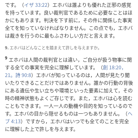
です。（
イザ 33:22
）エホバは
誰
よりも
優
れた
正
邪
の
感
覚
を
持
っています。
良
い
裁
判
官
であるために
必
要
なことはほ
かにもあります。
判
決
を
下
す
前
に，その
件
に
関
係
した
事
実
全
てを
知
っていなければなりません。この
点
でも，エホバ
は
裁
きを
行
うのに
最
もふさわしい
方
だと
言
えます。
9.
エホバはどんなことを
踏
まえて
許
しを
与
えますか。
9
エホバは
人
間
の
裁
判
官
とは
違
い，ご
自
分
が
扱
う
物
事
に
関
する
全
ての
事
実
を
完
全
に
理
解
しています。（
創
18:20，
21。
詩
90:8
）エホバが
知
っているのは，
人
間
が
見
たり
聞
いたりできることだけではありません。
誰
かの
行
動
の
背
後
にある
遺
伝
や
生
い
立
ちや
環
境
といった
要
素
に
加
えて，その
時
の
精
神
状
態
もよくご
存
じです。また，エホバは
心
を
読
む
こともできます。
一人
一人
の
動
機
や
目
的
を
知
っているので
す。エホバの
目
から
隠
せるものは
一
つもありません。（
ヘ
ブ 4:13
）ですから，エホバはいつでも
全
てのことを
完
全
に
理
解
した
上
で
許
しを
与
えます。