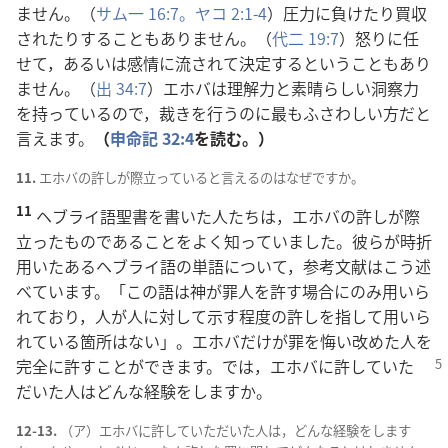
ません。（
サム
一
16:7。
ヤコ 2:1-4
）
圧
力
に
負
けたり
買
収
されたりすることもありません。（
代
二
19:7
）
怒
りに
任
せて，あるいは
感
情
に
流
されて
決
定
するということもあり
ません。（
出
34:7
）エホバは
理
解
力
と
素
晴
らしい
洞
察
力
を
持
っているので，
裁
きを
行
うのに
最
もふさわしい
方
だと
言
えます。
（
申
命
記
32:4
を
読
む。）
11.
エホバの
許
しが
際
立
っていると
言
えるのはなぜですか。
11
ヘブライ
語
聖
書
を
書
いた
人
たちは，エホバの
許
しが
際
立
ったものであることをよく
知
っていました。
彼
らが
時
折
用
いたあるヘブライ
語
の
単
語
について，
参
考
文
献
はこう
述
べています。「この
語
は
神
が
罪
人
を
許
す
場
合
にのみ
用
いら
れており，
人
が
人
に
対
して
示
す
程
度
の
許
しを
指
して
用
いら
れている
箇
所
はない」。エホバだけが
罪
を
悔
い
改
めた
人
を
完
全
に
許
すことができます。では，
エホバに
許
していた
だいた
人
はどんな
経
験
をしますか。
12-13.
（ア）エホバに
許
していただいた
人
は，どんな
経
験
をします