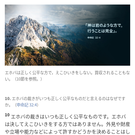
エホバは
正
しく
公
平
な
方
で，えこひいきをしない。
買
収
されることもな
い。（10
節
を
参
照
。）
10.
エホバの
裁
きがいつも
正
しく
公
平
なものだと
言
えるのはなぜです
か。（
申
命
記
32:4
）
10
エホバの
裁
きはいつも
正
しく
公
平
なものです。エホバ
は
決
してえこひいきをする
方
ではありません。
外
見
や
財
産
や
立
場
や
能
力
などによって
許
すかどうかを
決
めることはし