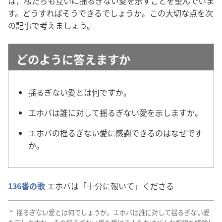
は，
私
たちも
互
いに
揺
るぎない
愛
を
示
すことを
望
んでいま
す。どうすればそうできるでしょうか。この
大
切
な
点
を
次
の
記
事
で
考
えましょう。
どのように
答
えますか
揺
るぎない
愛
とは
何
ですか。
エホバは
誰
に
対
して
揺
るぎない
愛
を
示
しますか。
エホバの
揺
るぎない
愛
に
感
謝
できるのはなぜです
か。
136
番
の
歌
エホバは「
十
分
に
報
いて」くださる
揺
るぎない
愛
とは
何
でしょうか。エホバは
誰
に
対
して
揺
るぎない
愛
a