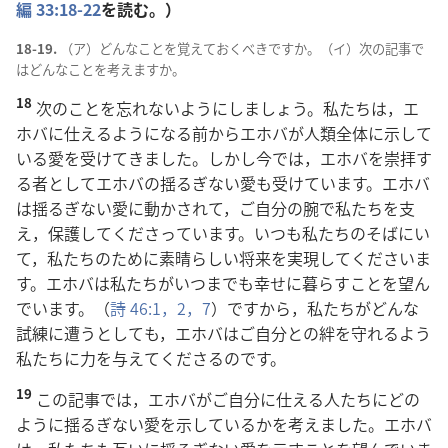
編
33:18-22
を
読
む。）
18-19.
（ア）どんなことを
覚
えておくべきですか。（イ）
次
の
記
事
で
はどんなことを
考
えますか。
18
次
のことを
忘
れないようにしましょう。
私
たちは，エ
ホバに
仕
えるようになる
前
からエホバが
人
類
全
体
に
示
して
いる
愛
を
受
けてきました。しかし
今
では，エホバを
崇
拝
す
る
者
としてエホバの
揺
るぎない
愛
も
受
けています。エホバ
は
揺
るぎない
愛
に
動
かされて，ご
自
分
の
腕
で
私
たちを
支
え，
保
護
してくださっています。いつも
私
たちのそばにい
て，
私
たちのために
素
晴
らしい
将
来
を
実
現
してくださいま
す。エホバは
私
たちがいつまでも
幸
せに
暮
らすことを
望
ん
でいます。（
詩
46:1，2，
7
）ですから，
私
たちがどんな
試
練
に
遭
うとしても，エホバはご
自
分
との
絆
を
守
れるよう
私
たちに
力
を
与
えてくださるのです。
19
この
記
事
では，エホバがご
自
分
に
仕
える
人
たちにどの
ように
揺
るぎない
愛
を
示
しているかを
考
えました。エホバ