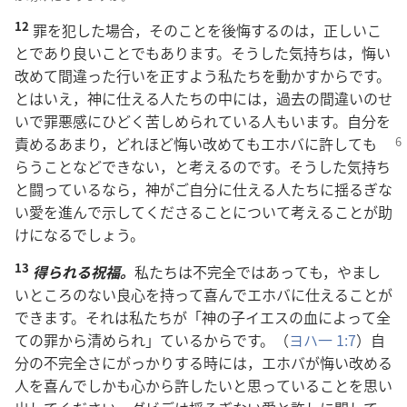
12
罪
を
犯
した
場
合
，そのことを
後
悔
するのは，
正
しいこ
とであり
良
いことでもあります。そうした
気
持
ちは，
悔
い
改
めて
間
違
った
行
いを
正
すよう
私
たちを
動
かすからです。
とはいえ，
神
に
仕
える
人
たちの
中
には，
過
去
の
間
違
いのせ
いで
罪
悪
感
にひどく
苦
しめられている
人
もいます。
自
分
を
責
めるあまり，
どれほど
悔
い
改
めてもエホバに
許
しても
らうことなどできない，と
考
えるのです。そうした
気
持
ち
と
闘
っているなら，
神
がご
自
分
に
仕
える
人
たちに
揺
るぎな
い
愛
を
進
んで
示
してくださることについて
考
えることが
助
けになるでしょう。
13
得
られる
祝
福
。
私
たちは
不
完
全
ではあっても，やまし
いところのない
良
心
を
持
って
喜
んでエホバに
仕
えることが
できます。それは
私
たちが「
神
の
子
イエスの
血
によって
全
ての
罪
から
清
められ」ているからです。（
ヨハ
一
1:7
）
自
分
の
不
完
全
さにがっかりする
時
には，エホバが
悔
い
改
める
人
を
喜
んでしかも
心
から
許
したいと
思
っていることを
思
い