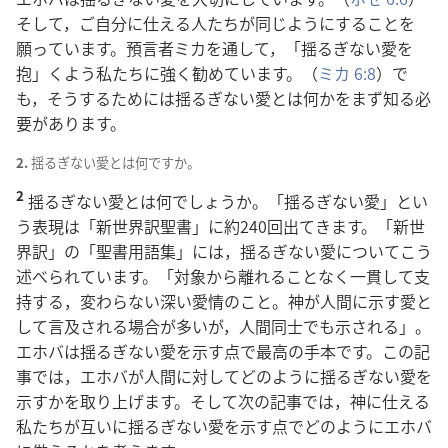
そして，ご
自
分
に
仕
える
人
たちが
同
じようにすることを
願
っています。
預
言
者
ミカを
通
して，「
揺
るぎない
愛
を
抱
」くよう
私
たちに
強
く
勧
めています。（
ミカ 6:8
）で
も，そうするためには
揺
るぎない
愛
とは
何
かをまず
知
る
必
要
があります。
2.
揺
るぎない
愛
とは
何
ですか。
2
揺
るぎない
愛
とは
何
でしょうか。「
揺
るぎない
愛
」とい
う
表
現
は「
新
世
界
訳
聖
書
」に
約
240
回
出
てきます。「
新
世
界
訳
」の「
聖
書
用
語
集
」には，
揺
るぎない
愛
についてこう
述
べられています。「
対
象
から
離
れることなく
一
貫
して
支
持
する，
変
わらない
深
い
愛
情
のこと。
神
が
人
間
に
示
す
愛
と
して
言
及
される
場
合
が
多
いが，
人
間
同
士
でも
示
される」。
エホバは
揺
るぎない
愛
を
示
す
点
で
最
高
の
手
本
です。この
記
事
では，エホバが
人
間
に
対
してどのように
揺
るぎない
愛
を
示
すかを
取
り
上
げます。そして
次
の
記
事
では，
神
に
仕
える
私
たちが
互
いに
揺
るぎない
愛
を
示
す
点
でどのようにエホバ