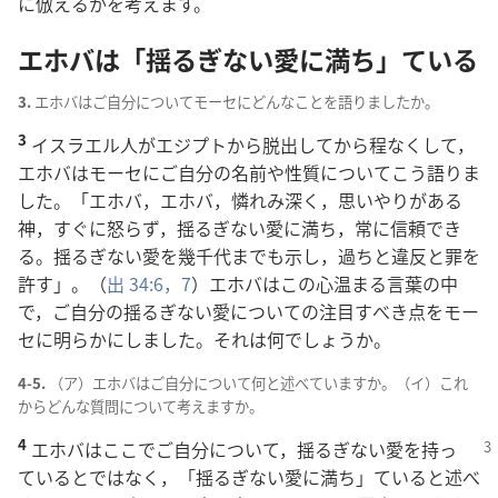
に
倣
えるかを
考
えます。
エホバは「
揺
るぎない
愛
に
満
ち」ている
3.
エホバはご
自
分
についてモーセにどんなことを
語
りましたか。
3
イスラエル
人
がエジプトから
脱
出
してから
程
なくして，
エホバはモーセにご
自
分
の
名
前
や
性
質
についてこう
語
りま
した。「エホバ，エホバ，
憐
れみ
深
く，
思
いやりがある
神
，すぐに
怒
らず，
揺
るぎない
愛
に
満
ち，
常
に
信
頼
でき
る。
揺
るぎない
愛
を
幾
千
代
までも
示
し，
過
ちと
違
反
と
罪
を
許
す」。（
出
34:6，7
）エホバはこの
心
温
まる
言
葉
の
中
で，ご
自
分
の
揺
るぎない
愛
についての
注
目
すべき
点
をモー
セに
明
らかにしました。それは
何
でしょうか。
4-5.
（ア）エホバはご
自
分
について
何
と
述
べていますか。（イ）これ
からどんな
質
問
について
考
えますか。
4
エホバはここでご
自
分
について，
揺
るぎない
愛
を
持
っ
ているとではなく，「
揺
るぎない
愛
に
満
ち」ていると
述
べ