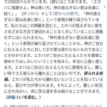
で26
回
述
べられています。1
節
にはこうあります。「エホ
バに
感
謝
せよ。
神
は
善
い
方
。
神
の
揺
るぎない
愛
は
永
遠
に
続
く」。（
詩
136:1
）そして
2
節
から26
節
で，「
神
の
揺
る
ぎない
愛
は
永
遠
に
続
く」という
表
現
が
繰
り
返
されていま
す。
私
たちはこの
詩
編
を
読
むと，エホバが
揺
るぎない
愛
を
さまざまな
方
法
で
途
切
れることなく
示
していることに
感
動
せずにはいられません。「
神
の
揺
るぎない
愛
は
永
遠
に
続
く」という
表
現
が
繰
り
返
されていることから，
神
がご
自
分
に
仕
える
人
たちに
対
して
示
す
愛
は
変
わらないものであるこ
とが
分
かります。エホバがご
自
分
に
仕
える
人
たちを
簡
単
に
諦
めたりはしないということを
知
ると，
本
当
に
心
強
く
感
じ
ます。エホバはご
自
分
に
仕
える
人
たちに
愛
情
を
示
し，
難
し
い
時
でさえ
彼
らから
離
れることはないのです。
得
られる
祝
福
。
エホバが
私
たちから
離
れないということを
知
っている
なら，
喜
びや
力
が
得
られます。それによって，
難
しい
状
況
に
立
ち
向
かい，
命
に
至
る
道
を
歩
み
続
けることができます。
（
詩
編
31:7
を
読
む。）
11.
詩
編
86
編
5
節
によると，エホバは
何
に
動
かされて
快
く
許
してくださ