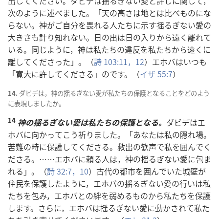
出
してください。ダビデは
揺
るぎない
愛
と
許
しに
関
して，
次
のように
述
べました。「
天
の
高
さは
地
とは
比
べものにな
らない。
神
がご
自
分
を
畏
れる
人
たちに
示
す
揺
るぎない
愛
の
大
きさも
計
り
知
れない。
日
の
出
は
日
の
入
りから
遠
く
離
れて
いる。
同
じように，
神
は
私
たちの
違
反
を
私
たちから
遠
くに
離
してくださった」。（
詩
103:11，12
）エホバはいつも
「
寛
大
に
許
してくださる」のです。（
イザ 55:7
）
14.
ダビデは，
神
の
揺
るぎない
愛
が
私
たちの
保
護
となることをどのよう
に
表
現
しましたか。
14
神
の
揺
るぎない
愛
は
私
たちの
保
護
となる。
ダビデはエ
ホバに
向
かってこう
祈
りました。「あなたは
私
の
隠
れ
場
。
苦
難
の
時
に
保
護
してくださる。
救
出
の
歓
声
で
私
を
囲
んでく
ださる。……エホバに
頼
る
人
は，
神
の
揺
るぎない
愛
に
包
ま
れる」。（
詩
32:7，
10
）
古
代
の
都
市
を
囲
んでいた
城
壁
が
住
民
を
保
護
したように，エホバの
揺
るぎない
愛
の
行
いは
私
たちを
包
み，エホバとの
絆
を
弱
めるものから
私
たちを
保
護
します。さらに，エホバは
揺
るぎない
愛
に
動
かされて
私
た