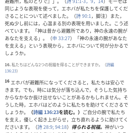
避
難
所
，
私
のとりで』」。（
詩
91:1-3，
9，
14
）モーセは
同
じような
表
現
を
使
って，エホバが
私
たちを
保
護
してくだ
さることについて
述
べました。（
詩
90:1
，
脚
注
）また，
死
ぬ
少
し
前
には，
心
温
まる
別
の
表
現
を
用
いました。こう
述
べています。「
神
は
昔
から
避
難
所
であり，
神
の
永
遠
の
腕
が
あなたを
支
える」。（
申
33:27
）「
神
の
永
遠
の
腕
があなた
を
支
える」という
表
現
から，エホバについて
何
が
分
かるで
しょうか。
16.
私
たちはどんな2つの
祝
福
を
得
ることができますか。（
詩
編
136:23
）
16
エホバが
避
難
所
になってくださると，
私
たちは
安
心
で
きます。でも，
時
には
気
分
が
落
ち
込
んで，そうした
気
持
ち
からなかなか
抜
け
出
せないことがあるかもしれません。そ
うした
時
，エホバはどのように
私
たちを
助
けてくださるで
しょうか。
（
詩
編
136:23
を
読
む。）
ご
自
分
の
腕
で
私
たち
を
支
え，
優
しく
起
き
上
がらせ，
立
ち
直
れるように
助
けてく
ださいます。（
詩
28:9;
94:18
）
得
られる
祝
福
。
神
がいつ