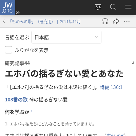
JW.ORG
ロ
サ
JW.ORG
メ
グ
イ
の
ニ
イ
「ものみの塔」（研究用） | 2021年11月
ト
検
を
ン
の
索
表
（新
言語を選ぶ
言
示
し
語
い
ふりがなを表示
を
タ
研究記事44
変
ブ
エホバの揺るぎない愛とあなた
え
で
る
開
「[エホバ]の
揺
るぎない
愛
は
永
遠
に
続
く」。
詩
編
136:1
く）
108
番
の
歌
神
の
揺
るぎない
愛
何
を
学
ぶか
a
1.
エホバは
私
たちにどんなことを
願
っていますか。
エホバは
揺
るぎない
愛
を
大
切
にしています。（
ホセ 6:6
）