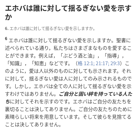
エホバは
誰
に
対
して
揺
るぎない
愛
を
示
す
か
6.
エホバは
誰
に
対
して
揺
るぎない
愛
を
示
しますか。
6
エホバは
誰
に
対
して
揺
るぎない
愛
を
示
しますか。
聖
書
に
述
べられている
通
り，
私
たちはさまざまなものを
愛
するこ
とができます。
例
えば，「ぶどう
酒
と
油
」，「
指
導
」，
「
知
識
」，「
知
恵
」などです。（
格
12:1;
21:17;
29:3
）こ
のように，
愛
は
人
以
外
のものに
対
しても
示
されます。それ
に
対
して，
揺
るぎない
愛
は
人
に
対
してのみ
示
されるもので
す。しかし，エホバは
全
ての
人
に
対
して
揺
るぎない
愛
を
示
すわけではありません。
ご
自
分
と
固
い
絆
を
持
っている
人
た
ち
に
対
してそれを
示
すのです。エホバはご
自
分
の
友
たちを
裏
切
ることは
決
してありません。ご
自
分
の
友
たちのために
素
晴
らしい
将
来
を
用
意
しています。そして
彼
らを
見
捨
てる
ことは
決
してありません。