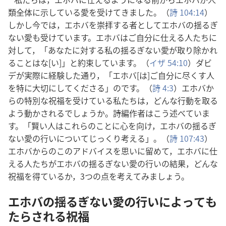
類
全
体
に
示
している
愛
を
受
けてきました。（
詩
104:14
）
しかし
今
では，エホバを
崇
拝
する
者
としてエホバの
揺
るぎ
ない
愛
も
受
けています。エホバはご
自
分
に
仕
える
人
たちに
対
して，「あなたに
対
する
私
の
揺
るぎない
愛
が
取
り
除
かれ
ることはな[い]」と
約
束
しています。（
イザ 54:10
）ダビ
デが
実
際
に
経
験
した
通
り，「エホバ[は]ご
自
分
に
尽
くす
人
を
特
に
大
切
にしてくださる」のです。（
詩
4:3
）エホバか
らの
特
別
な
祝
福
を
受
けている
私
たちは，どんな
行
動
を
取
る
よう
動
かされるでしょうか。
詩
編
作
者
はこう
述
べていま
す。「
賢
い
人
はこれらのことに
心
を
向
け，エホバの
揺
るぎ
ない
愛
の
行
いについてじっくり
考
える」。（
詩
107:43
）
エホバからのこのアドバイスを
思
いに
留
めて，エホバに
仕
える
人
たちがエホバの
揺
るぎない
愛
の
行
いの
結
果
，どんな
祝
福
を
得
ているか，3つの
点
を
考
えてみましょう。
エホバの
揺
るぎない
愛
の
行
いによっても
たらされる
祝
福