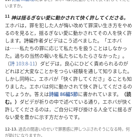
いますか。
11
神
は
揺
るぎない
愛
に
動
かされて
快
く
許
してくださる。
エホバは，
罪
を
犯
した
人
が
悔
い
改
めて
罪
深
い
生
き
方
をやめ
るのを
見
ると，
揺
るぎない
愛
に
動
かされてその
人
を
快
く
許
します。
詩
編
作
者
ダビデはこう
述
べました。「エホバ
は……
私
たちの
罪
に
応
じて
私
たちを
扱
うことはしなかっ
た。
過
ちの
当
然
の
報
いを
私
たちにもたらさなかった」。
（
詩
103:8-11
）ダビデは，
良
心
にひどく
責
められるのが
どれほど
大
変
なことかをつらい
経
験
を
通
して
知
りました。
しかし
同
時
に，エホバが「
快
く
許
してくださ」ることも
知
りました。エホバは
何
に
動
かされて
快
く
許
してくださるの
でしょうか。
答
えは
詩
編
86
編
5
節
に
書
かれています。
（
読
む。）
ダビデが
祈
りの
中
で
述
べている
通
り，エホバが
快
く
許
してくださるのは，ご
自
分
に
呼
び
掛
ける
人
全
てに
揺
るぎ
ない
愛
を
豊
かに
示
す
方
だからです。
12-13.
過
去
の
間
違
いのせいで
罪
悪
感
に
押
しつぶされそうになる
時
，
何
が
助
けになりますか。