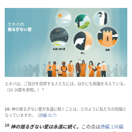
エホバは，ご
自
分
を
崇
拝
する
人
たちには，ほかにも
祝
福
を
与
えている。
（10-16
節
を
参
照
。）
d
10.
神
の
揺
るぎない
愛
が
永
遠
に
続
くことは，どのように
私
たちの
祝
福
と
なっていますか。（
詩
編
31:7
）
10
神
の
揺
るぎない
愛
は
永
遠
に
続
く。
この
点
は
詩
編
136
編