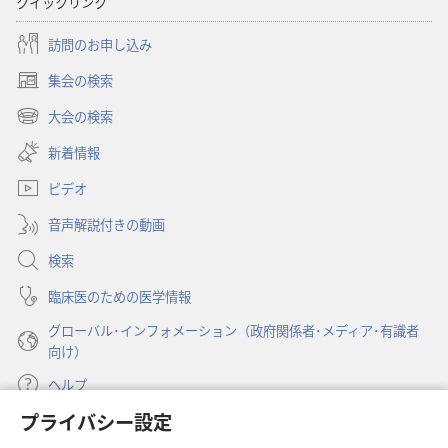
クイックリンク
の
の
み
み
訪問のお申し込み
の
の
集会の検索
塔」
塔」
（新
（研
（研
し
大会の検索
（新
い
究
究
し
新着情報
タ
用）
用）
い
ブ
2021
2021
ビデオ
タ
で
年
年
ブ
開
音声解説付きの動画
で
11
11
く）
開
月
月
検索
く）
臨床医のための医学情報
グローバル･インフォメーション（政府関係者･メディア･有識者
向け）
ヘルプ
プライバシー設定
寄付
（新