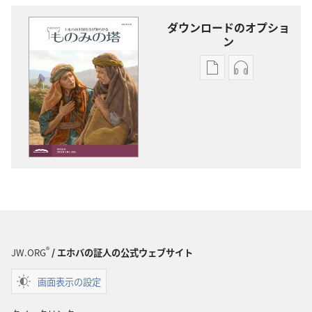
ダウンロードのオプショ
ン
出
オー
版
ディ
物
オ
の
の
ダ
ダ
ウ
ウ
ン
ン
ロー
ロー
ド
ド
オ
オ
プ
プ
®
JW.ORG
/ エホバの証人の公式ウェブサイト
ショ
ショ
画面表示の設定
ン
ン
「も
「も