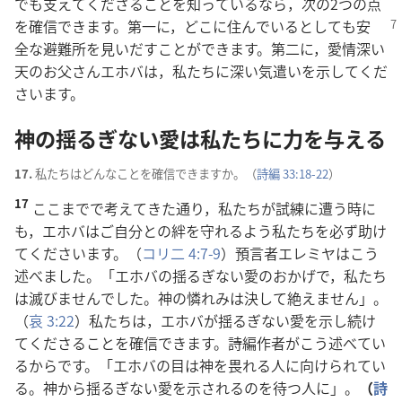
でも
支
えてくださることを
知
っているなら，
次
の2つの
点
を
確
信
できます。
第
一
に，どこに
住
んで
いるとしても
安
全
な
避
難
所
を
見
いだすことができます。
第
二
に，
愛
情
深
い
天
のお
父
さんエホバは，
私
たちに
深
い
気
遣
いを
示
してくだ
さいます。
神
の
揺
るぎない
愛
は
私
たちに
力
を
与
える
17.
私
たちはどんなことを
確
信
できますか。（
詩
編
33:18-22
）
17
ここまでで
考
えてきた
通
り，
私
たちが
試
練
に
遭
う
時
に
も，エホバはご
自
分
との
絆
を
守
れるよう
私
たちを
必
ず
助
け
てくださいます。（
コリ
二
4:7-9
）
預
言
者
エレミヤはこう
述
べました。「エホバの
揺
るぎない
愛
のおかげで，
私
たち
は
滅
びませんでした。
神
の
憐
れみは
決
して
絶
えません」。
（
哀
3:22
）
私
たちは，エホバが
揺
るぎない
愛
を
示
し
続
け
てくださることを
確
信
できます。
詩
編
作
者
がこう
述
べてい
るからです。「エホバの
目
は
神
を
畏
れる
人
に
向
けられてい
る。
神
から
揺
るぎない
愛
を
示
されるのを
待
つ
人
に」。
（
詩