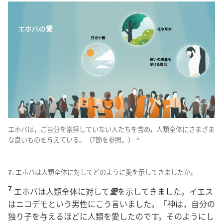
エホバは，ご
自
分
を
崇
拝
していない
人
たちを
含
め，
人
類
全
体
にさまざま
な
良
いものを
与
えている。（7
節
を
参
照
。）
c
7.
エホバは
人
類
全
体
に
対
してどのように
愛
を
示
してきましたか。
7
エホバは
人
類
全
体
に
対
して
愛
を
示
してきました。イエス
はニコデモという
男
性
にこう
言
いました。「
神
は，
自
分
の
独
り
子
を
与
えるほどに
人
類
を
愛
したのです。そのようにし