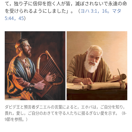
て，
独
り
子
に
信
仰
を
抱
く
人
が
皆
，
滅
ぼされないで
永
遠
の
命
を
受
けられるようにしました」。（
ヨハ 3:1，
16。
マタ
5:44，45
）
ダビデ
王
と
預
言
者
ダニエルの
言
葉
によると，エホバは，ご
自
分
を
知
り，
畏
れ，
愛
し，ご
自
分
のおきてを
守
る
人
たちに
揺
るぎない
愛
を
示
す。（8-
9
節
を
参
照
。）