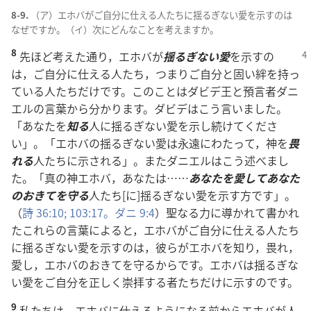
8-9.
（ア）エホバがご
自
分
に
仕
える
人
たちに
揺
るぎない
愛
を
示
すのは
なぜですか。（イ）
次
にどんなことを
考
えますか。
8
先
ほど
考
えた
通
り，エホバが
揺
るぎない
愛
を
示
すの
は，ご
自
分
に
仕
える
人
たち，つまりご
自
分
と
固
い
絆
を
持
っ
ている
人
たちだけです。このことはダビデ
王
と
預
言
者
ダニ
エルの
言
葉
から
分
かります。ダビデはこう
言
いました。
「あなたを
知
る
人
に
揺
るぎない
愛
を
示
し
続
けてくださ
い」。「エホバの
揺
るぎない
愛
は
永
遠
にわたって，
神
を
畏
れる
人
たちに
示
される」。またダニエルはこう
述
べまし
た。「
真
の
神
エホバ，あなたは……
あなたを
愛
してあなた
のおきてを
守
る
人
たち[に]
揺
るぎない
愛
を
示
す
方
です」。
（
詩
36:10;
103:17。
ダニ 9:4
）
聖
なる
力
に
導
かれて
書
かれ
たこれらの
言
葉
によると，エホバがご
自
分
に
仕
える
人
たち
に
揺
るぎない
愛
を
示
すのは，
彼
らがエホバを
知
り，
畏
れ，
愛
し，エホバのおきてを
守
るからです。エホバは
揺
るぎな
い
愛
をご
自
分
を
正
しく
崇
拝
する
者
たちだけに
示
すのです。
9
私
たちは，エホバに
仕
えるようになる
前
からエホバが
人