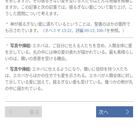
を
示
しますか。その
揺
るぎない
愛
を
受
ける
人
たちはどんな
祝
福
を
経
験
し
ますか。この
記
事
と
次
の
記
事
では，
揺
るぎない
愛
について
取
り
上
げ，こ
うした
質
問
について
考
えます。
神
が
揺
るぎない
愛
に
満
ちているということは，
聖
書
のほかの
箇
所
で
b
も
示
されています。（
ネヘミヤ 13:22，
詩
編
69:13;
106:7
を
参
照
。）
写
真
や
挿
絵
:
エホバは，ご
自
分
に
仕
える
人
たちを
含
め，
人
類
全
体
に
愛
c
を
示
している。
丸
の
中
には
神
の
愛
の
表
れが
描
かれている。
最
も
素
晴
らし
いのは，
贖
いの
恩
恵
を
受
ける
機
会
。
写
真
や
挿
絵
:
エホバに
仕
えるようになり，
贖
いに
信
仰
を
持
つ
人
たち
d
は，エホバからほかの
仕
方
でも
愛
を
示
される。エホバが
人
類
全
体
に
対
し
て
示
している
愛
に
加
えて，
揺
るぎない
愛
も
受
けている。
幾
つかの
例
が
丸
の
中
に
描
かれている。
戻る
次へ