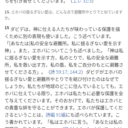
ちを
引
き
寄
せてくださいます。（
エレ 31:3
）
15.
エホバの
揺
るぎない
愛
は，どんな
点
で
避
難
所
やとりでと
似
ています
か。
15
ダビデは，
神
に
仕
える
人
たちが
味
わっている
保
護
を
描
くために
別
の
表
現
も
使
いました。こう
述
べています。
「[あなたは]
私
の
安
全
な
避
難
所
。
私
に
揺
るぎない
愛
を
示
す
神
」。また，エホバについてこうも
述
べました。「
神
は
私
に
揺
るぎない
愛
を
示
す
方
，
私
のとりで，
私
の
安
全
な
避
難
所
，
私
を
救
い
出
す
方
，
私
の
盾
，
私
をご
自
分
のもとに
避
難
さ
せてくださる
方
」。（
詩
59:17;
144:2
）ダビデがエホバの
揺
るぎない
愛
と
避
難
所
やとりでを
結
び
付
けたのはなぜで
しょうか。
私
たちが
地
球
のどこに
住
んでいるとしても，エ
ホバに
仕
えている
限
り，エホバは
私
たちに
必
要
な
保
護
を
全
て
与
えてくださいます。そのおかげで，
私
たちはエホバと
の
貴
重
な
絆
を
守
ることができます。エホバが
保
護
してくだ
さるということは，
詩
編
91
編
にも
述
べられています。こ
う
書
かれています。「
私
はエホバに
言
う。『あなたは
私
の