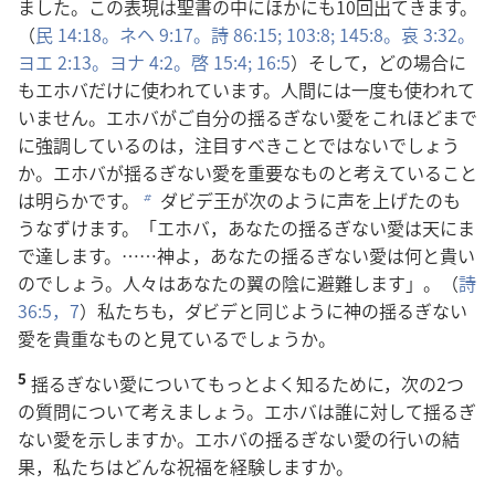
ました。この
表
現
は
聖
書
の
中
にほかにも10
回
出
てきます。
（
民
14:18。
ネヘ 9:17。
詩
86:15;
103:8;
145:8。
哀
3:32。
ヨエ 2:13。
ヨナ 4:2。
啓
15:4;
16:5
）そして，どの
場
合
に
もエホバだけに
使
われています。
人
間
には
一
度
も
使
われて
いません。エホバがご
自
分
の
揺
るぎない
愛
をこれほどまで
に
強
調
しているのは，
注
目
すべきことではないでしょう
か。エホバが
揺
るぎない
愛
を
重
要
なものと
考
えていること
は
明
らかです。
ダビデ
王
が
次
のように
声
を
上
げたのも
b
うなずけます。「エホバ，あなたの
揺
るぎない
愛
は
天
にま
で
達
します。……
神
よ，あなたの
揺
るぎない
愛
は
何
と
貴
い
のでしょう。
人
々
はあなたの
翼
の
陰
に
避
難
します」。（
詩
36:5，
7
）
私
たちも，ダビデと
同
じように
神
の
揺
るぎない
愛
を
貴
重
なものと
見
ているでしょうか。
5
揺
るぎない
愛
についてもっとよく
知
るために，
次
の2つ
の
質
問
について
考
えましょう。エホバは
誰
に
対
して
揺
るぎ
ない
愛
を
示
しますか。エホバの
揺
るぎない
愛
の
行
いの
結
果
，
私
たちはどんな
祝
福
を
経
験
しますか。