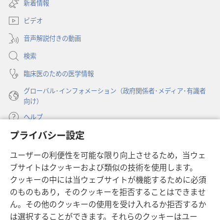
し
新着情報
タ
用）
用）
い
ブ
2017
2017
ビデオ
タ
で
年
年
ブ
開
音声解説付きの動画
で
6
6
く）
開
月
月
検索
く）
臨床医のための医学情報
グローバル･インフォメーション（政府関係者･メディア･有識者
向け）
ヘルプ
プライバシー設定
寄付
（新
ユーザーの利便性を可能な限り向上させるため，当ウェ
し
ブサイトはクッキーおよび類似の技術を使用します。
い
ものみの塔 オンライン・ライブラリー
（新
タ
クッキーの中には当ウェブサイトが機能するために必須
し
ブ
®
のものもあり，そのクッキーを拒否することはできませ
JW Hub
い
（新
で
ん。その他のクッキーの使用を受け入れるか拒否するか
タ
し
開
®
JW Library
は選択することができます。それらのクッキーはユー
ブ
い
く）