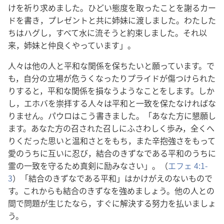
けを祈り求めました。ひどい態度を取ったことを謝るカー
ドを書き，プレゼントと共に姉妹に渡しました。わたした
ちはハグし，すべて水に流そうと約束しました。それ以
来，姉妹と仲良くやっています」。
人々は他の人と平和な関係を保ちたいと願っています。で
も，自分の立場が危うくなったりプライドが傷つけられた
りすると，平和な関係を損なうようなことをします。しか
し，エホバを崇拝する人々は平和と一致を保たなければな
りません。パウロはこう書きました。「あなた方に懇願し
ます。あなた方の召された召しにふさわしく歩み，全くへ
りくだった思いと温和さとをもち，また辛抱強さをもって
愛のうちに互いに忍び，結合のきずなである平和のうちに
霊の一致を守るため真剣に励みなさい」。（
エフェ 4:1-
3
）「結合のきずなである平和」はかけがえのないもので
す。これからも結合のきずなを強めましょう。他の人との
間で問題が生じたなら，すぐに解決する努力を払いましょ
う。