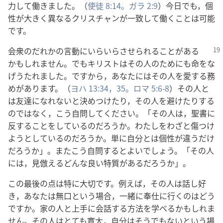
力して働きました。（
使徒 8:14。
ガラ 2:9
）今日でも，個
性が大きく異なるクリスチャンが一致して働くことは可能
です。
会衆のだれかの言動にいらいらさせられることがある
かもしれません。でもキリストはその人のためにも命をな
げうたれました。ですから，あなたにはその人を愛する務
めがあります。（
ヨハ 13:34，35。
ロマ 5:6-8
）その人と
は友達になれないと決めつけたり，その人を避けたりする
のではなく，こう自問してください。「その人は，聖書に
反することをしているのだろうか。わたしをわざと傷つけ
ようとしているのだろうか。単に自分とは個性が違うだけ
だろうか」。またこう自問するとよいでしょう。「その人
には，見倣えるどんな良い特質があるだろうか」。
この最後の点は特に大切です。例えば，その人は話し好
き，あなたは無口という場合，一緒に奉仕に行くのはどう
ですか。家の人と上手に会話する方法を学べるかもしれま
せん。その人はとても寛大，自分はそうでもないという場