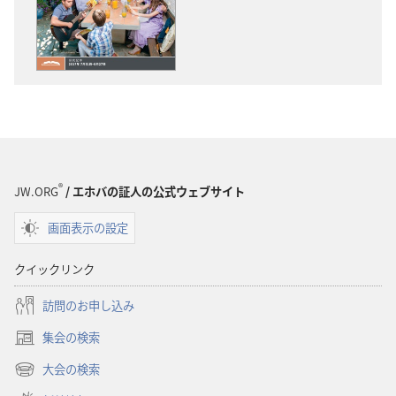
物
オ
の
の
ダ
ダ
ウ
ウ
ン
ン
ロー
ロー
ド
ド
オ
オ
プ
プ
®
JW.ORG
/ エホバの証人の公式ウェブサイト
ショ
ショ
画面表示の設定
ン
ン
「も
「も
クイックリンク
の
の
み
み
訪問のお申し込み
の
の
集会の検索
塔」
塔」
（新
（研
（研
し
大会の検索
（新
い
究
究