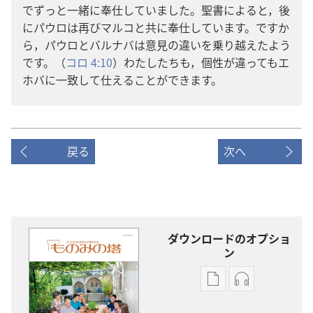
でずっと一緒に奉仕していました。聖書によると，後
にパウロは再びマルコと共に奉仕しています。ですか
ら，パウロとバルナバは意見の違いを乗り越えたよう
です。（
コロ 4:10
）わたしたちも，個性が違ってもエ
ホバに一致して仕えることができます。
戻る
次へ
ダウンロードのオプショ
ン
出
オー
版
ディ