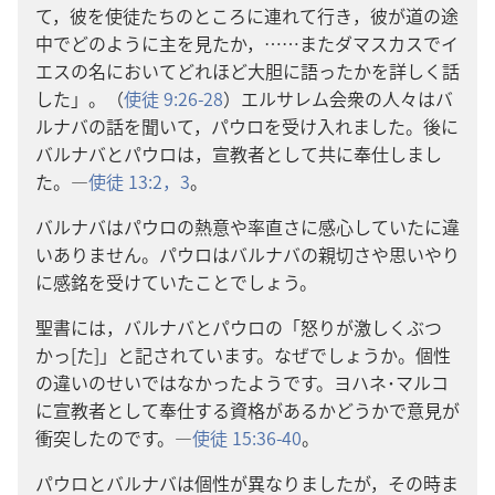
て，彼を使徒たちのところに連れて行き，彼が道の途
中でどのように主を見たか，……またダマスカスでイ
エスの名においてどれほど大胆に語ったかを詳しく話
した」。（
使徒 9:26-28
）エルサレム会衆の人々はバ
ルナバの話を聞いて，パウロを受け入れました。後に
バルナバとパウロは，宣教者として共に奉仕しまし
た。―
使徒 13:2，3
。
バルナバはパウロの熱意や率直さに感心していたに違
いありません。パウロはバルナバの親切さや思いやり
に感銘を受けていたことでしょう。
聖書には，バルナバとパウロの「怒りが激しくぶつ
かっ[た]」と記されています。なぜでしょうか。個性
の違いのせいではなかったようです。ヨハネ･マルコ
に宣教者として奉仕する資格があるかどうかで意見が
衝突したのです。―
使徒 15:36-40
。
パウロとバルナバは個性が異なりましたが，その時ま