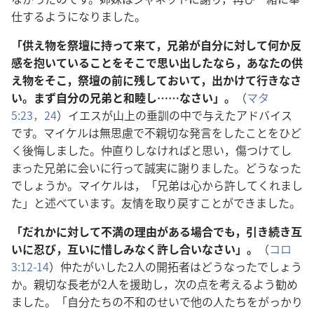
仕するようになりました。
「供え物を祭壇に持って来て，兄弟が自分に対して何か反
感を抱いていることをそこで思い出したなら，あなたの供
え物をそこ，祭壇の前に残しておいて，出かけて行きなさ
い。まず自分の兄弟と和睦し……なさい」。
（
マタ
5:23，24
）イエスが山上の垂訓の中で与えたアドバイス
です。マイケルは無思慮で不親切な発言をしたことをひど
く後悔しました。仲直りしなければと思い，傷つけてし
まった兄弟に会いに行って誠実に謝りました。どうなった
でしょうか。マイケルは，「兄弟は心から許してくれまし
た」と述べています。友情を取り戻すことができました。
「だれかに対して不満の理由がある場合でも，引き続き互
いに忍び，互いに惜しみなく許し合いなさい」。
（
コロ
3:12-14
）仲たがいした2人の開拓者はどうなったでしょう
か。親切な長老が2人を援助し，次の点を考えるよう勧め
ました。「自分たちの不和のせいで他の人たちをがっかり