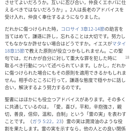
させてよいだろうか。互いに忍び合い，仲良くエホバに仕
えるべきではないだろうか」。2人は長老のアドバイスを
受け入れ，仲良く奉仕するようになりました。
だれかに傷つけられた時，
コロサイ 3章12-14節
の助言を
当てはめて，謙遜に許し，忘れることは大切です。努力し
てもなかなか許せない場合はどうですか。イエスが
マタイ
18章15節
で教えた原則が役立つかもしれません。この聖
句では，だれかが自分に対して重大な罪を犯した時
に
取るべき行動について述べられています。しかし，だれか
に傷つけられた場合にもその原則を適用できるかもしれま
せん。相手のところに行って，謙遜な態度で穏やかに話し
合い，解決するよう努力するのです。
聖書にはほかにも役立つアドバイスがあります。その多く
に共通しているのは，「愛，喜び，平和，辛抱強さ，親
切，善良，信仰，温和，自制」という「霊の実」を表わす
ことです。（
ガラ 5:22，23
）霊の実は潤滑油のような役
割を果たします。霊の実を示すなら，他の人との良い関係