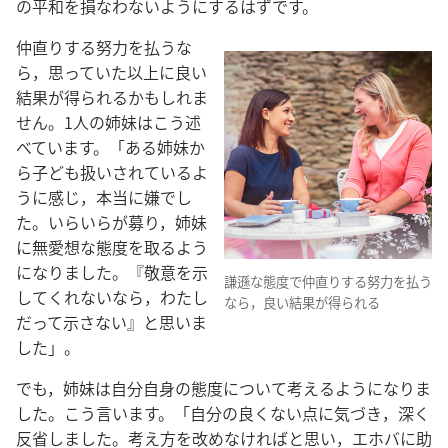
の平和を損なわないようにするはずです。
仲直りする努力を払うな
ら，思っていた以上に良い
結果が得られるかもしれま
せん。1人の姉妹はこう述
べています。「ある姉妹か
ら子ども扱いされているよ
うに感じ，本当に嫌でし
た。いらいらが募り，姉妹
に無愛想な態度を取るよう
になりました。『敬意を示
謙遜な態度で仲直りする努力を払う
してくれないなら，わたし
なら，良い結果が得られる
だって示さない』と思いま
した」。
でも，姉妹は自分自身の態度について考えるようになりま
した。こう言います。「自分の良くない点に気づき，深く
反省しました。考え方を改めなければと思い，エホバに助