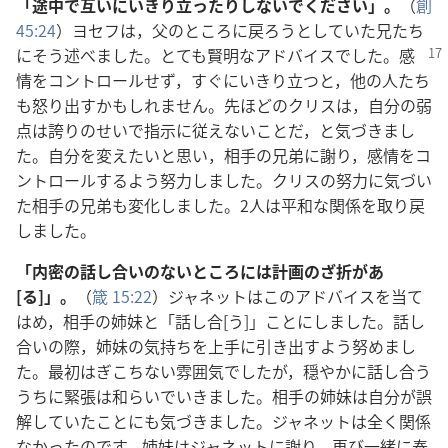
「途中で互いにいきり立ったりしないでください」。
（
創
45:24
）ヨセフは，父のところに戻ろうとしていた兄たち
にそう述べました。とても賢明
なアドバイスでした。感
情をコントロールせず，すぐにいきり立つと，他の人たち
も怒り出すかもしれません。先ほどのクリスは，自分の弱
点は誇りのせいで指示に従えないことだ，と気づきまし
た。自分を変えたいと思い，相手の兄弟に謝り，感情をコ
ントロールするよう努力しました。クリスの努力に気づい
た相手の兄弟も変化しました。2人は平和な関係を取り戻
しました。
「内密の話し合いのないところには計画のざ折があ
[る]」。
（
箴 15:22
）ジャネットはこのアドバイスを当て
はめ，相手の姉妹と「話し合[う]」ことにしました。話し
合いの際，姉妹の気持ちを上手に引き出すよう努めまし
た。最初はぎこちない雰囲気でしたが，穏やかに話し合う
うちに緊張は和らいでいきました。相手の姉妹は自分が誤
解していたことにも気づきました。ジャネットは全く関係
なかったのです。姉妹はジャネットに謝り，再び一緒に奉