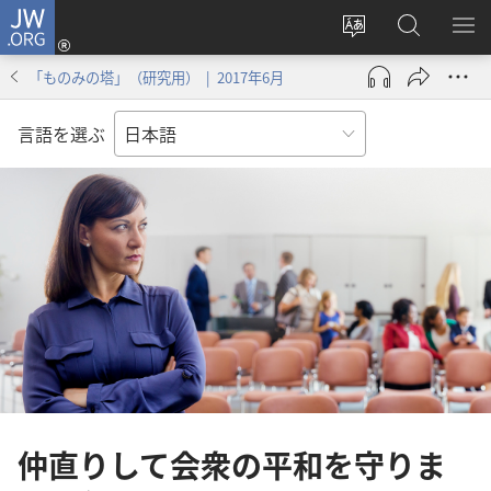
JW.ORG
ロ
サ
JW.ORG
メ
グ
イ
の
ニ
イ
「ものみの塔」（研究用） | 2017年6月
ト
検
を
ン
の
索
表
（新
言語を選ぶ
言
示
し
語
い
を
タ
変
ブ
え
で
る
開
く）
仲直りして会衆の平和を守りま