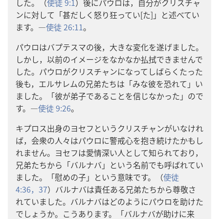
した。（
使徒 9:1
）後にパウロは，自分がクリスチャ
ンに対して「甚だしく怒り狂ってい[た]」と述べてい
ます。―
使徒 26:11
。
パウロはバプテスマの後，大きな変化を遂げました。
しかし，以前のイメージをなかなか払拭できませんで
した。パウロがクリスチャンになってしばらくたった
後も，エルサレムの兄弟たちは「みな彼を恐れて」い
ました。「彼が弟子であることを信じなかった」ので
す。―
使徒 9:26
。
キプロス出身のヨセフというクリスチャンがいなけれ
ば，会衆の人々はパウロに警戒心を抱き続けたかもし
れません。ヨセフは愛情深い人として知られており，
兄弟たちから「バルナバ」という名前でも呼ばれてい
ました。「慰めの子」という意味です。（
使徒
4:36，37
）バルナバは責任ある兄弟たちから尊敬さ
れていました。バルナバはどのようにパウロを助けた
でしょうか。こうあります。「バルナバが助けに来