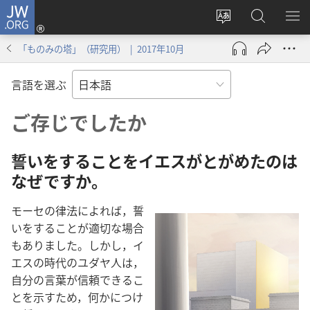
JW.ORG
ロ
サ
JW.ORG
メ
グ
イ
の
ニ
イ
「ものみの塔」（研究用） | 2017年10月
ト
検
を
ン
の
索
表
（新
言語を選ぶ
言
示
し
語
い
ご存じでしたか
を
タ
変
ブ
誓いをすることをイエスがとがめたのは
え
で
なぜですか。
る
開
く）
モーセの律法によれば，誓
いをすることが適切な場合
もありました。しかし，イ
エスの時代のユダヤ人は，
自分の言葉が信頼できるこ
とを示すため，何かにつけ