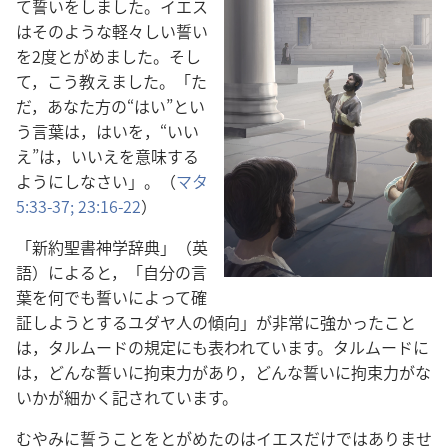
て誓いをしました。イエス
はそのような軽々しい誓い
を2度とがめました。そし
て，こう教えました。「た
だ，あなた方の“はい”とい
う言葉は，はいを，“いい
え”は，いいえを意味する
ようにしなさい」。（
マタ
5:33-37;
23:16-22
）
「新約聖書神学辞典」（英
語）によると，「自分の言
葉を何でも誓いによって確
証しようとするユダヤ人の傾向」が非常に強かったこと
は，タルムードの規定にも表われています。タルムードに
は，どんな誓いに拘束力があり，どんな誓いに拘束力がな
いかが細かく記されています。
むやみに誓うことをとがめたのはイエスだけではありませ