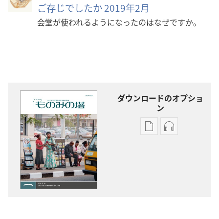
ご存じでしたか 2019年2月
会堂が使われるようになったのはなぜですか。
ダウンロードのオプショ
ン
出
オー
版
ディ
物
オ
の
の
ダ
ダ
ウ
ウ
ン
ン
ロー
ロー