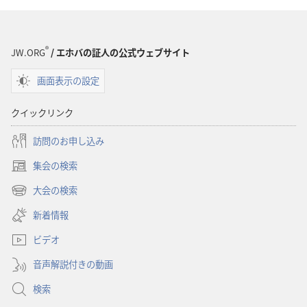
ド
ド
オ
オ
プ
プ
®
JW.ORG
/ エホバの証人の公式ウェブサイト
ショ
ショ
画面表示の設定
ン
ン
「も
「も
クイックリンク
の
の
み
み
訪問のお申し込み
の
の
集会の検索
塔」
塔」
（新
（研
（研
し
大会の検索
（新
い
究
究
し
新着情報
タ
用）
用）
い
ブ
2017
2017
ビデオ
タ
で
年
年
ブ
開
音声解説付きの動画
で
10
10
く）
開
月
月
検索
く）