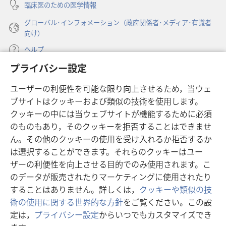
臨床医のための医学情報
グローバル･インフォメーション（政府関係者･メディア･有識者
向け）
ヘルプ
プライバシー設定
寄付
（新
ユーザーの利便性を可能な限り向上させるため，当ウェ
し
ブサイトはクッキーおよび類似の技術を使用します。
い
ものみの塔 オンライン・ライブラリー
（新
タ
クッキーの中には当ウェブサイトが機能するために必須
し
ブ
®
のものもあり，そのクッキーを拒否することはできませ
JW Hub
い
（新
で
ん。その他のクッキーの使用を受け入れるか拒否するか
タ
し
開
®
JW Library
は選択することができます。それらのクッキーはユー
ブ
い
く）
で
タ
ザーの利便性を向上させる目的でのみ使用されます。こ
®
Watchtower Library
開
ブ
のデータが販売されたりマーケティングに使用されたり
く）
で
することはありません。詳しくは，
クッキーや類似の技
開
術の使用に関する世界的な方針
をご覧ください。この設
く）
定は，
プライバシー設定
からいつでもカスタマイズでき
Copyright
© 2026 Watch Tower Bible and Tract Society of Pennsylvania.