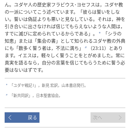
ん。ユダヤ人の歴史家フラビウス･ヨセフスは，ユダヤ教
の一派についてこう述べています。「彼らは誓いをしな
い。誓いは偽証よりも悪いと見なしている。それは，神を
引き合いに出さなければ信じてもらえないような人間は，
すでに滅びに定められているからである」。
「シラの
a
知恵」または「集会の書」として知られるユダヤ教の外典
にも「数多く誓う者は，不法に満ち」
（23:11）とあり
b
ます。イエスは，軽々しく誓うことをとがめました。常に
真実を語るなら，自分の言葉を信じてもらうために誓う必
要はないはずです。
「ユダヤ戦記 I」，新見 宏訳，山本書店発行。
a
「新共同訳」，日本聖書協会。
b
戻る
次へ