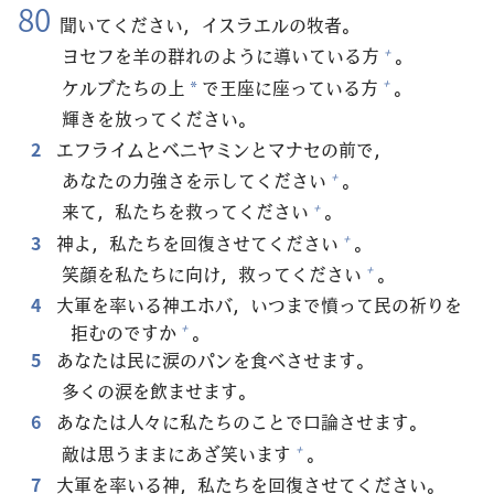
80
聞
いてください，イスラエルの
牧
者
。
ヨセフを
羊
の
群
れのように
導
いている
方
。
+
ケルブたちの
上
で
王
座
に
座
っている
方
。
+
*
輝
きを
放
ってください。
2
エフライムとベニヤミンとマナセの
前
で，
あなたの
力
強
さを
示
してください
。
+
来
て，
私
たちを
救
ってください
。
+
3
神
よ，
私
たちを
回
復
させてください
。
+
笑
顔
を
私
たちに
向
け，
救
ってください
。
+
4
大
軍
を
率
いる
神
エホバ，いつまで
憤
って
民
の
祈
りを
拒
むのですか
。
+
5
あなたは
民
に
涙
のパンを
食
べさせます。
多
くの
涙
を
飲
ませます。
6
あなたは
人
々
に
私
たちのことで
口
論
させます。
敵
は
思
うままにあざ
笑
います
。
+
7
大
軍
を
率
いる
神
，
私
たちを
回
復
させてください。