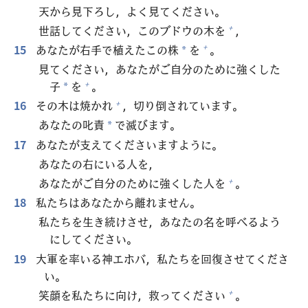
天
から
見
下
ろし，よく
見
てください。
世
話
してください，このブドウの
木
を
，
+
15
あなたが
右
手
で
植
えたこの
株
を
。
+
*
見
てください，あなたがご
自
分
のために
強
くした
子
を
。
+
*
16
その
木
は
焼
かれ
，
切
り
倒
されています。
+
あなたの
叱
責
で
滅
びます。
*
17
あなたが
支
えてくださいますように。
あなたの
右
にいる
人
を，
あなたがご
自
分
のために
強
くした
人
を
。
+
18
私
たちはあなたから
離
れません。
私
たちを
生
き
続
けさせ，あなたの
名
を
呼
べるよう
にしてください。
19
大
軍
を
率
いる
神
エホバ，
私
たちを
回
復
させてくださ
い。
笑
顔
を
私
たちに
向
け，
救
ってください
。
+