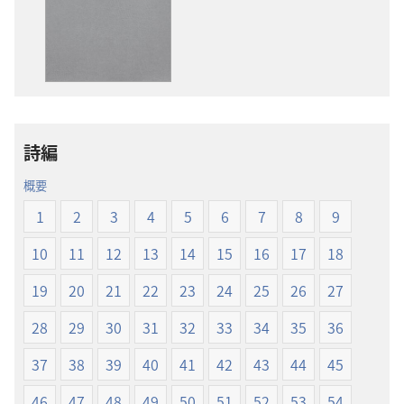
物
オ
の
の
ダ
ダ
ウ
ウ
ン
ン
ロー
ロー
詩編
ド
ド
オ
オ
概要
プ
プ
1
2
3
4
5
6
7
8
9
ショ
ショ
ン
ン
10
11
12
13
14
15
16
17
18
新
新
19
20
21
22
23
24
25
26
27
世
世
界
界
28
29
30
31
32
33
34
35
36
訳
訳
聖
聖
37
38
39
40
41
42
43
44
45
書
書
46
47
48
49
50
51
52
53
54