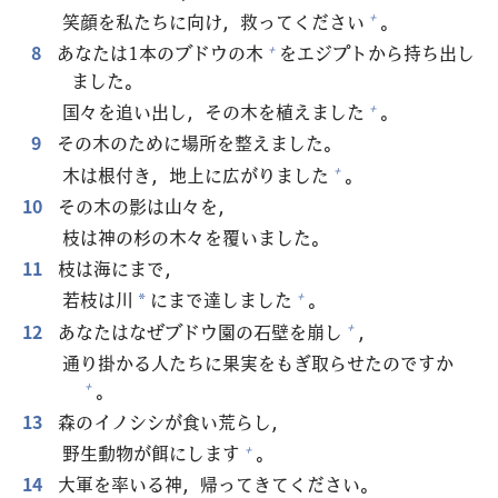
笑
顔
を
私
たちに
向
け，
救
ってください
。
+
8
あなたは1
本
のブドウの
木
をエジプトから
持
ち
出
し
+
ました。
国
々
を
追
い
出
し，その
木
を
植
えました
。
+
9
その
木
のために
場
所
を
整
えました。
木
は
根
付
き，
地
上
に
広
がりました
。
+
10
その
木
の
影
は
山
々
を，
枝
は
神
の
杉
の
木
々
を
覆
いました。
11
枝
は
海
にまで，
若
枝
は
川
にまで
達
しました
。
+
*
12
あなたはなぜブドウ
園
の
石
壁
を
崩
し
，
+
通
り
掛
かる
人
たちに
果
実
をもぎ
取
らせたのですか
。
+
13
森
のイノシシが
食
い
荒
らし，
野
生
動
物
が
餌
にします
。
+
14
大
軍
を
率
いる
神
，
帰
ってきてください。