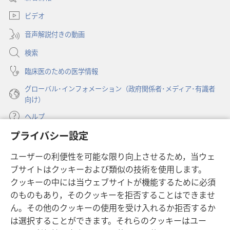
い
ブ
ビデオ
タ
で
ブ
開
音声解説付きの動画
で
く）
開
検索
く）
臨床医のための医学情報
グローバル･インフォメーション（政府関係者･メディア･有識者
向け）
ヘルプ
プライバシー設定
寄付
（新
ユーザーの利便性を可能な限り向上させるため，当ウェ
し
ブサイトはクッキーおよび類似の技術を使用します。
い
ものみの塔 オンライン・ライブラリー
（新
タ
クッキーの中には当ウェブサイトが機能するために必須
し
ブ
®
のものもあり，そのクッキーを拒否することはできませ
JW Hub
い
（新
で
ん。その他のクッキーの使用を受け入れるか拒否するか
タ
し
開
®
JW Library
ブ
は選択することができます。それらのクッキーはユー
い
く）
で