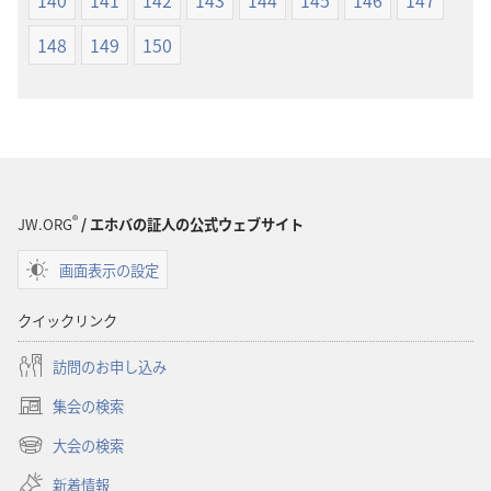
148
149
150
®
JW.ORG
/ エホバの証人の公式ウェブサイト
画面表示の設定
クイックリンク
訪問のお申し込み
集会の検索
（新
し
大会の検索
（新
い
し
新着情報
タ