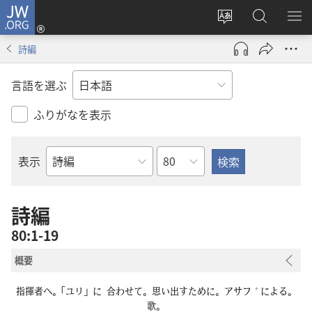
JW.ORG
ロ
サ
JW.ORG
メ
グ
イ
の
ニ
イ
詩編
ト
検
を
ン
の
索
表
（新
言語を選ぶ
言
示
し
語
い
ふりがなを表示
を
タ
変
ブ
章
表示
え
で
聖
る
開
書
く）
の
詩編
書
80:1-19
名
概要
+
指
揮
者
へ。「ユリ」に
合
わせて。
思
い
出
すために。アサフ
による。
歌
。