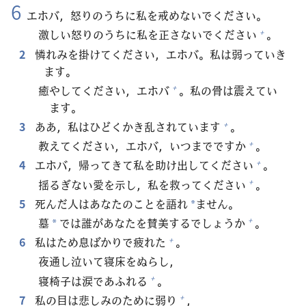
6
エホバ，
怒
りのうちに
私
を
戒
めないでください。
激
しい
怒
りのうちに
私
を
正
さないでください
。
+
2
憐
れみを
掛
けてください，エホバ。
私
は
弱
っていき
ます。
癒
やしてください，エホバ
。
私
の
骨
は
震
えてい
+
ます。
3
ああ，
私
はひどくかき
乱
されています
。
+
教
えてください，エホバ，いつまでですか
。
+
4
エホバ，
帰
ってきて
私
を
助
け
出
してください
。
+
揺
るぎない
愛
を
示
し，
私
を
救
ってください
。
+
5
死
んだ
人
はあなたのことを
語
れ
ません。
*
墓
では
誰
があなたを
賛
美
するでしょうか
。
+
*
6
私
はため
息
ばかりで
疲
れた
。
+
夜
通
し
泣
いて
寝
床
をぬらし，
寝
椅
子
は
涙
であふれる
。
+
7
私
の
目
は
悲
しみのために
弱
り
，
+