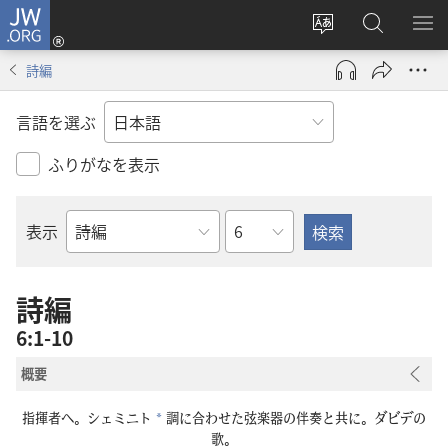
JW.ORG
ロ
サ
JW.ORG
メ
グ
イ
の
ニ
イ
詩編
ト
検
を
ン
の
索
表
（新
言語を選ぶ
言
示
し
語
い
ふりがなを表示
を
タ
変
ブ
章
表示
え
で
聖
る
開
書
く）
の
詩編
書
6:1-10
名
概要
指
揮
者
へ。シェミニト
調
に
合
わせた
弦
楽
器
の
伴
奏
と
共
に。ダビデの
*
歌
。