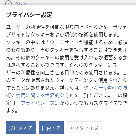
ヘルプ
プライバシー設定
寄付
（新
ユーザーの利便性を可能な限り向上させるため，当ウェ
し
ブサイトはクッキーおよび類似の技術を使用します。
い
ものみの塔 オンライン・ライブラリー
（新
タ
クッキーの中には当ウェブサイトが機能するために必須
し
ブ
®
のものもあり，そのクッキーを拒否することはできませ
JW Hub
い
（新
で
ん。その他のクッキーの使用を受け入れるか拒否するか
タ
し
開
®
JW Library
は選択することができます。それらのクッキーはユー
ブ
い
く）
で
タ
ザーの利便性を向上させる目的でのみ使用されます。こ
®
Watchtower Library
開
ブ
のデータが販売されたりマーケティングに使用されたり
く）
で
することはありません。詳しくは，
クッキーや類似の技
開
術の使用に関する世界的な方針
をご覧ください。この設
く）
定は，
プライバシー設定
からいつでもカスタマイズでき
Copyright
© 2026 Watch Tower Bible and Tract Society of Pennsylvania.
ます。
目
利用規約
|
プライバシーに関する方針
|
プライバシー設定
次
受け入れる
拒否する
カスタマイズ
を