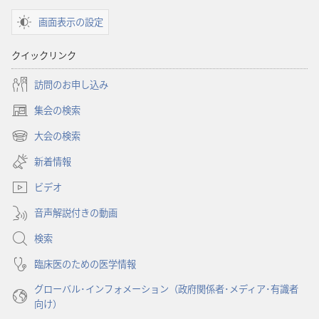
画面表示の設定
クイックリンク
訪問のお申し込み
集会の検索
（新
し
大会の検索
（新
い
し
新着情報
タ
い
ブ
ビデオ
タ
で
ブ
開
音声解説付きの動画
で
く）
開
検索
く）
臨床医のための医学情報
グローバル･インフォメーション（政府関係者･メディア･有識者
向け）