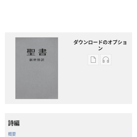
ダウンロードのオプショ
ン
出
オー
版
ディ
物
オ
の
の
ダ
ダ
ウ
ウ
ン
ン
ロー
ロー
詩編
ド
ド
オ
オ
概要