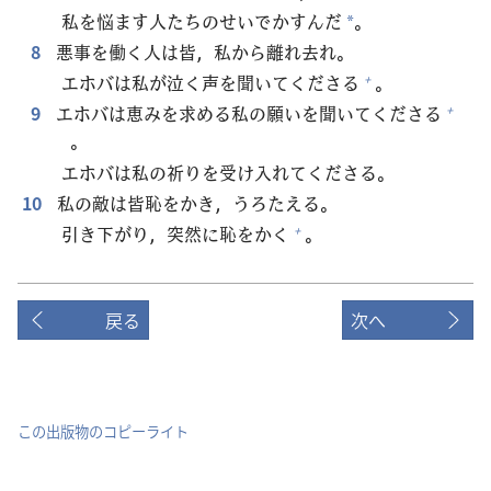
私
を
悩
ます
人
たちのせいでかすんだ
。
*
8
悪
事
を
働
く
人
は
皆
，
私
から
離
れ
去
れ。
エホバは
私
が
泣
く
声
を
聞
いてくださる
。
+
9
エホバは
恵
みを
求
める
私
の
願
いを
聞
いてくださる
+
。
エホバは
私
の
祈
りを
受
け
入
れてくださる。
10
私
の
敵
は
皆
恥
をかき，うろたえる。
引
き
下
がり，
突
然
に
恥
をかく
。
+
戻る
次へ
この出版物のコピーライト