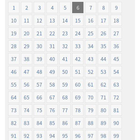
プ
プ
1
2
3
4
5
6
7
8
9
ショ
ショ
ン
ン
10
11
12
13
14
15
16
17
18
新
新
19
20
21
22
23
24
25
26
27
世
世
界
界
28
29
30
31
32
33
34
35
36
訳
訳
聖
聖
37
38
39
40
41
42
43
44
45
書
書
46
47
48
49
50
51
52
53
54
（2019
（2019
年
年
55
56
57
58
59
60
61
62
63
改
改
訂
訂
64
65
66
67
68
69
70
71
72
版）
版）
73
74
75
76
77
78
79
80
81
82
83
84
85
86
87
88
89
90
91
92
93
94
95
96
97
98
99