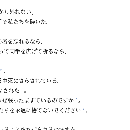
。
から
外
れない。
所
で
私
たちを
砕
いた。
の
名
を
忘
れるなら，
って
両
手
を
広
げて
祈
るなら，
。
+
日
中
死
にさらされている。
なされた
。
+
なぜ
眠
ったままでいるのですか
。
+
たちを
永
遠
に
捨
てないでください
。
+
いることをなぜ
忘
れるのですか。