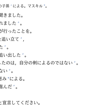
の
子
孫
による。マスキル
。
+
*
聞
きました。
れました
。
+
が
行
ったことを。
を
追
い
立
て
，
+
た
。
+
追
い
出
した
。
+
したのは，
自
分
の
剣
によるのではない
。
+
ない
。
+
恵
み
による。
*
喜
んだ
。
+
と
宣
言
してください。