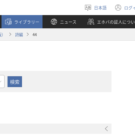
日本語
ログ
言
（
語
し
ライブラリー
ニュース
エホバの証人につい
を
い
選
タ
版）
詩編
44
ぶ
ブ
で
開
く