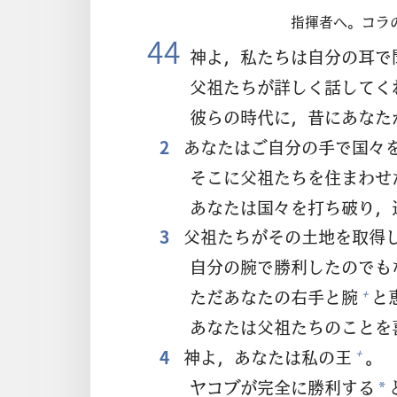
指
揮
者
へ。コラ
44
神
よ，
私
たちは
自
分
の
耳
で
父
祖
たちが
詳
しく
話
してく
彼
らの
時
代
に，
昔
にあなた
2
あなたはご
自
分
の
手
で
国
々
そこに
父
祖
たちを
住
まわせ
あなたは
国
々
を
打
ち
破
り，
3
父
祖
たちがその
土
地
を
取
得
自
分
の
腕
で
勝
利
したのでも
ただあなたの
右
手
と
腕
と
+
あなたは
父
祖
たちのことを
4
神
よ，あなたは
私
の
王
。
+
ヤコブが
完
全
に
勝
利
する
*