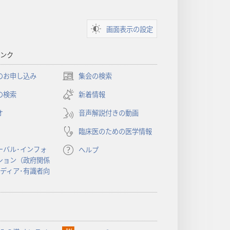
画面表示の設定
ンク
のお申し込み
集会の検索
（新
し
の検索
新着情報
い
オ
音声解説付きの動画
タ
ブ
臨床医のための医学情報
で
開
ーバル･インフォ
ヘルプ
く）
ション（政府関係
メディア･有識者向