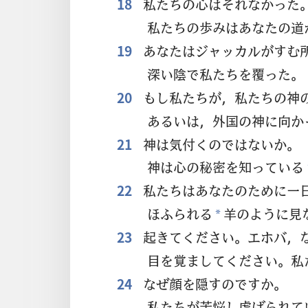
18
私
たちの
心
はそれなかった
私
たちの
歩
みはあなたの
道
19
あなたはジャッカルがすむ
深
い
陰
で
私
たちを
覆
った。
20
もし
私
たちが，
私
たちの
神
あるいは，
外
国
の
神
に
向
か
21
神
は
気
付
くのではないか。
神
は
心
の
秘
密
を
知
っている
22
私
たちはあなたのために
一
ほふられる
羊
のように
見
*
23
起
きてください。エホバ，
目
を
覚
ましてください。
私
24
なぜ
顔
を
隠
すのですか。
私
たちが
苦
悩
し
虐
げられて