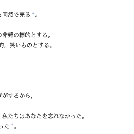
。
も
同
然
で
売
る
。
+
の
非
難
の
標
的
とする。
的
，
笑
いものとする。
。
声
がするから，
。
，
私
たちはあなたを
忘
れなかった。
った
。
+