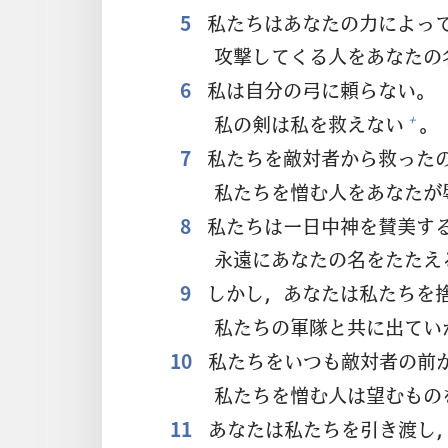
5
私
たちはあなたの
力
によっ
攻
撃
してくる
人
をあなたの
6
私
は
自
分
の
弓
に
頼
らない。
私
の
剣
は
私
を
救
えない
。
+
7
私
たちを
敵
対
者
から
救
った
私
たちを
憎
む
人
をあなたが
8
私
たちは
一
日
中
神
を
賛
美
す
永
遠
にあなたの
名
をたたえ
9
しかし，あなたは
私
たちを
私
たちの
軍
隊
と
共
に
出
てい
10
私
たちをいつも
敵
対
者
の
前
私
たちを
憎
む
人
は
望
むもの
11
あなたは
私
たちを
引
き
渡
し