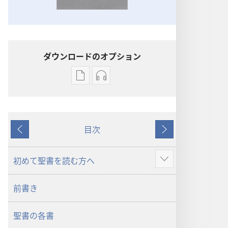
ダウンロードのオプション
出
オー
版
ディ
物
オ
の
の
目次
ダ
ダ
戻
次
ウ
ウ
る
へ
ン
ン
初めて聖書を読む方へ
さ
ロー
ロー
ら
ド
ド
前書き
に
オ
オ
表
プ
プ
聖書の各書
示
ショ
ショ