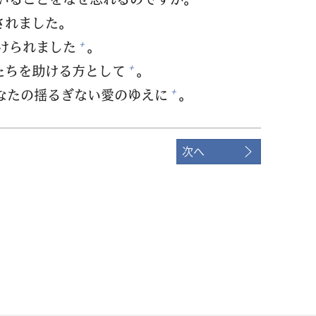
されました。
けられました
。
+
たちを
助
ける
方
として
。
+
なたの
揺
るぎない
愛
のゆえに
。
+
次へ