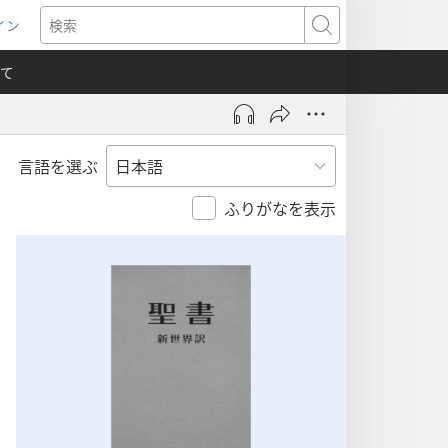
イン
新
検
索
て
言語を選ぶ
）
ふりがなを表示