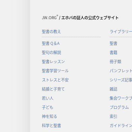
®
JW.ORG
/ エホバの証人の公式ウェブサイト
聖書の教え
ライブラリ
聖書 Q＆A
聖書
聖句の解説
書籍
聖書レッスン
冊子類
聖書学習ツール
パンフレット
ストレスと不安
シリーズ記
結婚と子育て
雑誌
若い人
集会ワーク
子ども
プログラム
神を知る
索引
科学と聖書
ガイドライ