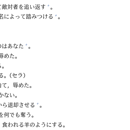
て
敵
対
者
を
追
い
返
す
。
+
名
によって
踏
みつける
。
+
のはあなた
。
+
辱
めた。
る。
る。（セラ）
捨
て，
辱
めた。
かない。
から
退
却
させる
。
+
を
何
でも
奪
う。
，
食
われる
羊
のようにする。