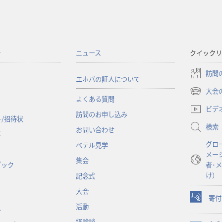
ー
ニュース
クイックリ
訪問
エホバの証人について
大会
（新
よくある質問
し
ビデ
訪問のお申し込み
い
/招待状
検索
タ
お問い合わせ
事
ブ
グロ
ベテル見学
で
メー
開
集会
ブック
者･
く）
け）
記念式
大会
寄付
（新
活動
ン
し
経験談