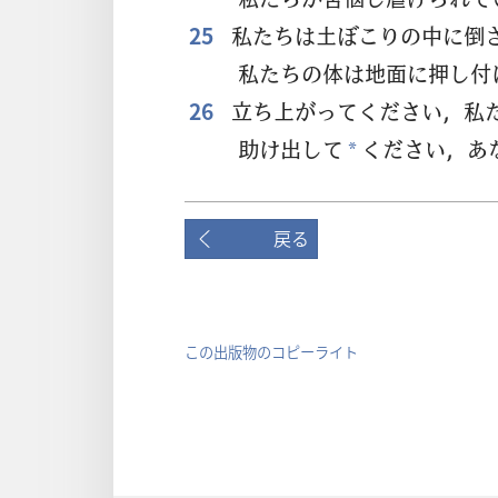
25
私
たちは
土
ぼこりの
中
に
倒
私
たちの
体
は
地
面
に
押
し
付
26
立
ち
上
がってください，
私
助
け
出
して
ください，あ
*
戻る
この出版物のコピーライト