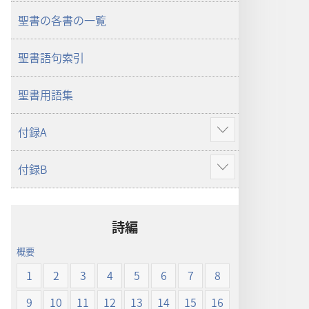
ン
ン
聖書の各書の一覧
新
新
世
世
聖書語句索引
界
界
訳
訳
聖
聖
聖書用語集
書
書
（2019
（2019
付録A
さ
年
年
ら
改
改
付録B
に
さ
訂
訂
表
ら
版）
版）
示
に
詩編
表
示
概要
1
2
3
4
5
6
7
8
9
10
11
12
13
14
15
16