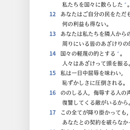
私
たちを
国
々
に
散
らした
+
12
あなたはご
自
分
の
民
をただ
何
の
利
益
も
得
ない。
13
あなたは
私
たちを
隣
人
から
周
りにいる
皆
のあざけりの
14
国
々
の
軽
蔑
の
的
とする
。
+
人
々
はあざけって
頭
を
振
る
15
私
は
一
日
中
屈
辱
を
味
わい，
恥
ずかしさに
圧
倒
される。
16
ののしる
人
，
侮
辱
する
人
の
復
讐
してくる
敵
がいるから
17
この
全
てが
降
り
掛
かっても
あなたとの
契
約
を
破
らなか