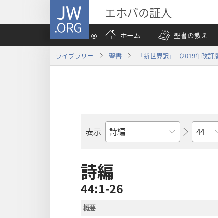
JW.ORG
エホバの証人
ホーム
聖書の教え
ライブラリー
聖書
「新世界訳」（2019年改訂
章
表示
聖
書
の
詩編
書
44:1-26
名
概要