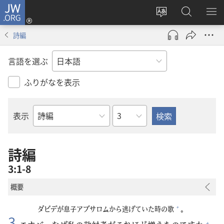
JW.ORG
ロ
サ
JW.ORG
メ
グ
イ
の
ニ
イ
詩編
ト
検
を
ン
の
索
表
（新
言語を選ぶ
言
示
し
語
い
ふりがなを表示
を
タ
変
ブ
章
表示
え
で
聖
る
開
書
く）
の
詩編
書
3:1-8
名
概要
+
ダビデが
息子
アブサロムから
逃
げていた
時
の
歌
。
3
+