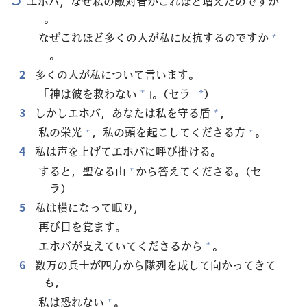
エホバ，なぜ
私
の
敵
対
者
がこれほど
増
えたのですか
。
なぜこれほど
多
くの
人
が
私
に
反
抗
するのですか
+
。
2
多
くの
人
が
私
について
言
います。
「
神
は
彼
を
救
わない
」。（セラ
）
+
*
3
しかしエホバ，あなたは
私
を
守
る
盾
，
+
私
の
栄
光
，
私
の
頭
を
起
こしてくださる
方
。
+
+
4
私
は
声
を
上
げてエホバに
呼
び
掛
ける。
すると，
聖
なる
山
から
答
えてくださる。（セ
+
ラ）
5
私
は
横
になって
眠
り，
再
び
目
を
覚
ます。
エホバが
支
えていてくださるから
。
+
6
数
万
の
兵
士
が
四
方
から
隊
列
を
成
して
向
かってきて
も，
私
は
恐
れない
。
+