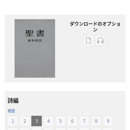
ダウンロードのオプショ
ン
出
オー
版
ディ
物
オ
の
の
ダ
ダ
ウ
ウ
ン
ン
ロー
ロー
詩編
ド
ド
オ
オ
概要
プ
プ
1
2
3
4
5
6
7
8
9
ショ
ショ