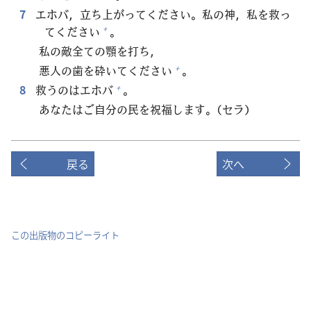
7
エホバ，
立
ち
上
がってください。
私
の
神
，
私
を
救
っ
てください
。
+
私
の
敵
全
ての
顎
を
打
ち，
悪
人
の
歯
を
砕
いてください
。
+
8
救
うのはエホバ
。
+
あなたはご
自
分
の
民
を
祝
福
します。（セラ）
戻る
次へ
この出版物のコピーライト