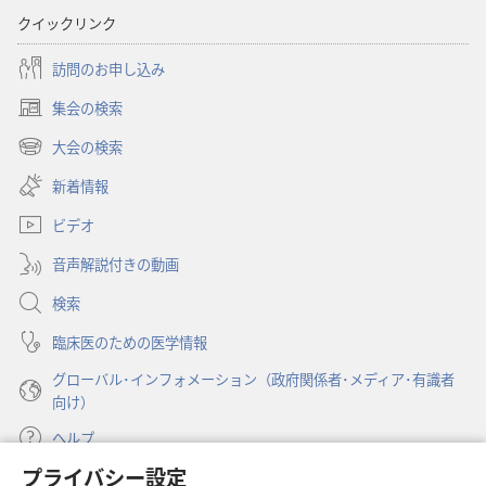
クイックリンク
訪問のお申し込み
集会の検索
（新
し
大会の検索
（新
い
し
新着情報
タ
い
ブ
ビデオ
タ
で
ブ
開
音声解説付きの動画
で
く）
開
検索
く）
臨床医のための医学情報
グローバル･インフォメーション（政府関係者･メディア･有識者
向け）
ヘルプ
プライバシー設定