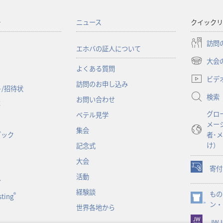
ー
ニュース
クイックリ
訪問
エホバの証人について
大会
（新
よくある質問
し
ビデ
訪問のお申し込み
い
/招待状
検索
タ
お問い合わせ
事
ブ
グロ
ベテル見学
で
メー
開
集会
ブック
者･
く）
け）
記念式
大会
寄付
（新
活動
ン
し
経験談
もの
い
®
ting
（新
ン・
タ
世界各地から
し
ブ
JW L