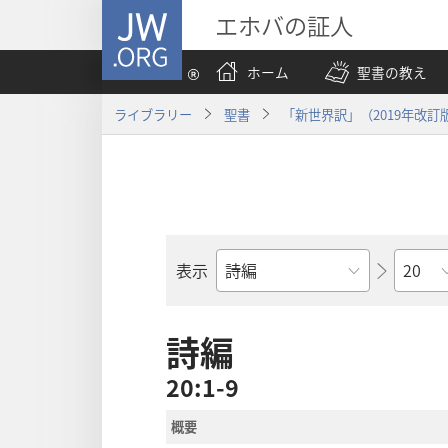
JW.ORG
エホバの証人
ホーム
聖書の教え
ライブラリー
聖書
「新世界訳」（2019年改訂
章
表示
聖
書
の
詩編
書
20:1-9
名
概要