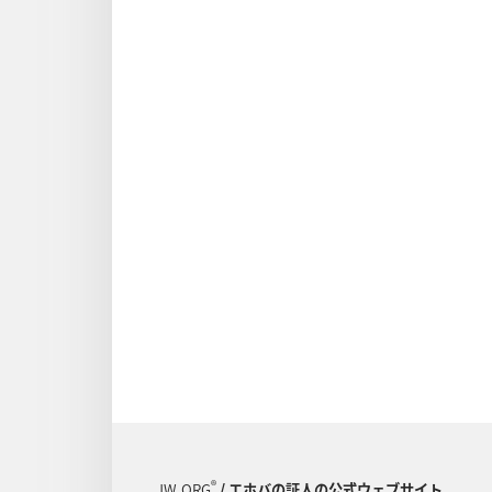
®
JW.ORG
/ エホバの証人の公式ウェブサイト