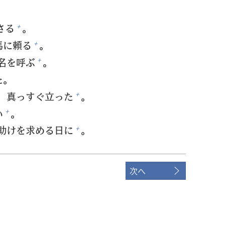
，
さる
。
+
馬
に
頼
る
。
+
名
を
呼
ぶ
。
+
た。
，
真
っすぐ
立
った
。
+
い
。
+
助
けを
求
める
日
に
。
+
次へ