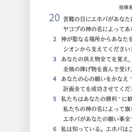
指
揮
20
苦
難
の
日
にエホバがあなた
ヤコブの
神
の
名
によってあ
2
神
が
聖
なる
場
所
からあなた
シオンから
支
えてください
3
あなたの
供
え
物
全
てを
覚
え
全
焼
の
捧
げ
物
を
喜
んで
受
け
4
あなたの
心
の
願
いをかなえ
+
計
画
全
てを
成
功
させてくだ
5
私
たちはあなたの
勝
利
に
*
私
たちの
神
の
名
によって
旗
エホバがあなたの
願
い
事
全
6
私
は
知
っている。エホバは