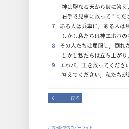
神
は
聖
なる
天
から
彼
に
答
え
右
手
で
見
事
に
救
って
くだ
*
7
ある
人
は
兵
車
に，ある
人
は
しかし
私
たちは
神
エホバの
8
その
人
たちは
屈
服
し，
倒
れ
しかし
私
たちは
立
ち
上
がり
9
エホバ，
王
を
救
ってくださ
答
えてください，
私
たちが
戻る
この出版物のコピーライト