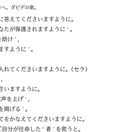
者
へ。ダビデの
歌
。
に
答
えてくださいますように。
なたが
保
護
されますように
。
+
を
助
け
，
+
ますように
。
+
，
入
れてくださいますように。（セラ）
，
さいますように。
歓
声
を
上
げ
，
+
を
掲
げる
。
+
てをかなえてくださいますように。
ご
自
分
が
任
命
した
者
を
救
うと。
+
*