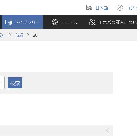
日本語
ログ
言
（
語
し
ライブラリー
ニュース
エホバの証人につい
を
い
選
タ
版）
詩編
20
ぶ
ブ
で
開
く