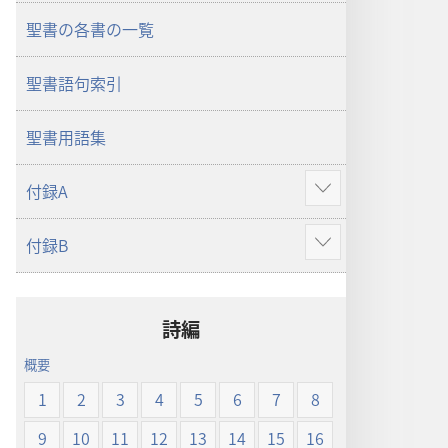
ン
ン
聖書の各書の一覧
新
新
世
世
聖書語句索引
界
界
訳
訳
聖
聖
聖書用語集
書
書
（2019
（2019
付録A
さ
年
年
ら
改
改
付録B
に
さ
訂
訂
表
ら
版）
版）
示
に
詩編
表
示
概要
1
2
3
4
5
6
7
8
9
10
11
12
13
14
15
16