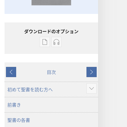
ダウンロードのオプション
出
オー
版
ディ
物
オ
の
の
目次
ダ
ダ
戻
次
ウ
ウ
る
へ
ン
ン
初めて聖書を読む方へ
さ
ロー
ロー
ら
ド
ド
前書き
に
オ
オ
表
プ
プ
聖書の各書
示
ショ
ショ