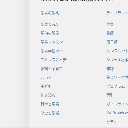
聖書の教え
ライブラリ
聖書 Q＆A
聖書
聖句の解説
書籍
聖書レッスン
冊子類
聖書学習ツール
パンフレット
ストレスと不安
シリーズ記
結婚と子育て
雑誌
若い人
集会ワーク
子ども
プログラム
神を知る
索引
科学と聖書
ガイドライ
歴史と聖書
JW Broadcas
ビデオ