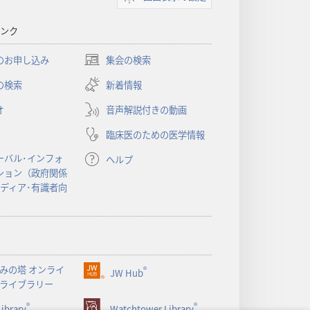
ンク
のお申し込み
集会の検索
（新
し
の検索
新着情報
い
オ
音声解説付きの動画
タ
ブ
臨床医のための医学情報
で
開
ーバル･インフォ
ヘルプ
く）
ション（政府関係
メディア･有識者向
みの塔 オンライ
®
JW Hub
（新
ライブラリー
し
®
®
ibrary
い
Watchtower Library