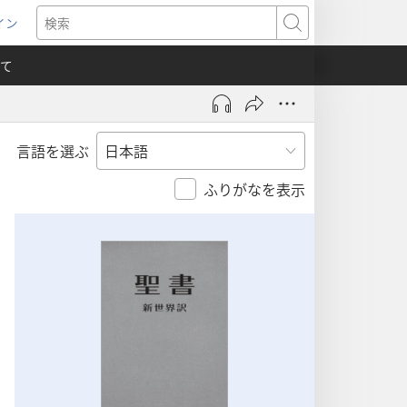
イン
新
検
索
て
言語を選ぶ
）
ふりがなを表示