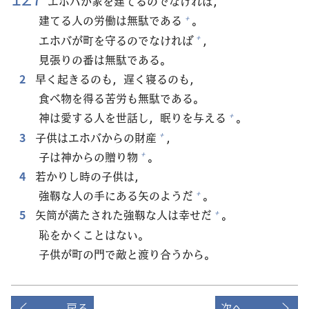
エホバが
家
を
建
てるのでなければ，
建
てる
人
の
労
働
は
無
駄
である
。
+
エホバが
町
を
守
るのでなければ
，
+
見
張
りの
番
は
無
駄
である。
2
早
く
起
きるのも，
遅
く
寝
るのも，
食
べ
物
を
得
る
苦
労
も
無
駄
である。
神
は
愛
する
人
を
世
話
し，
眠
りを
与
える
。
+
3
子
供
はエホバからの
財
産
，
+
子
は
神
からの
贈
り
物
。
+
4
若
かりし
時
の
子
供
は，
強
靱
な
人
の
手
にある
矢
のようだ
。
+
5
矢
筒
が
満
たされた
強
靱
な
人
は
幸
せだ
。
+
恥
をかくことはない。
子
供
が
町
の
門
で
敵
と
渡
り
合
うから。
戻る
次へ