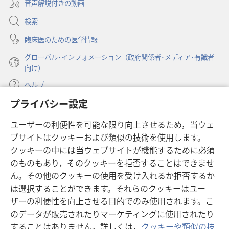
音声解説付きの動画
で
く）
開
検索
く）
臨床医のための医学情報
グローバル･インフォメーション（政府関係者･メディア･有識者
向け）
ヘルプ
プライバシー設定
寄付
（新
ユーザーの利便性を可能な限り向上させるため，当ウェ
し
ブサイトはクッキーおよび類似の技術を使用します。
い
ものみの塔 オンライン・ライブラリー
（新
タ
クッキーの中には当ウェブサイトが機能するために必須
し
ブ
®
のものもあり，そのクッキーを拒否することはできませ
JW Hub
い
（新
で
ん。その他のクッキーの使用を受け入れるか拒否するか
タ
し
開
®
JW Library
ブ
は選択することができます。それらのクッキーはユー
い
く）
で
タ
ザーの利便性を向上させる目的でのみ使用されます。こ
®
Watchtower Library
開
ブ
のデータが販売されたりマーケティングに使用されたり
く）
で
することはありません。詳しくは，
クッキーや類似の技