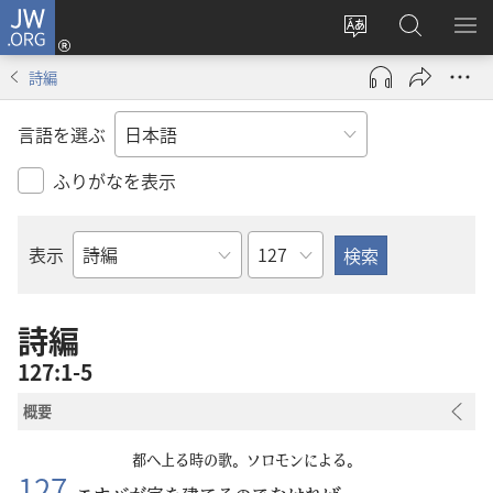
JW.ORG
ロ
サ
JW.ORG
メ
グ
イ
の
ニ
イ
詩編
ト
検
を
ン
の
索
表
（新
言語を選ぶ
言
示
し
語
い
ふりがなを表示
を
タ
変
ブ
章
表示
え
で
聖
る
開
書
く）
の
詩編
書
127:1-5
名
概要
都
へ
上
る
時
の
歌
。ソロモンによる。
127