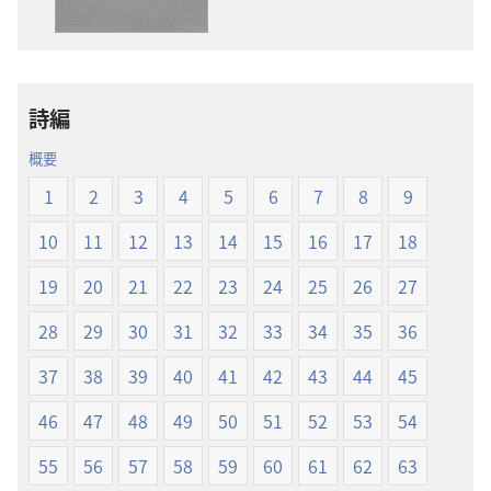
ダ
ダ
ウ
ウ
ン
ン
ロー
ロー
詩編
ド
ド
オ
オ
概要
プ
プ
1
2
3
4
5
6
7
8
9
ショ
ショ
ン
ン
10
11
12
13
14
15
16
17
18
新
新
19
20
21
22
23
24
25
26
27
世
世
界
界
28
29
30
31
32
33
34
35
36
訳
訳
聖
聖
37
38
39
40
41
42
43
44
45
書
書
46
47
48
49
50
51
52
53
54
（2019
（2019
年
年
55
56
57
58
59
60
61
62
63
改
改