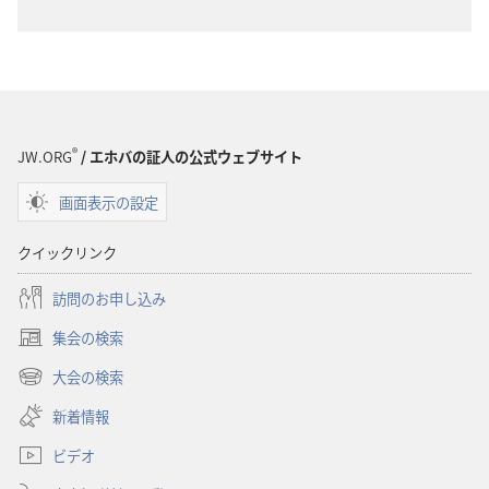
®
JW.ORG
/ エホバの証人の公式ウェブサイト
画面表示の設定
クイックリンク
訪問のお申し込み
集会の検索
（新
し
大会の検索
（新
い
し
新着情報
タ
い
ブ
ビデオ
タ
で
ブ
開