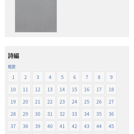
版
ディ
物
オ
の
の
ダ
ダ
ウ
ウ
ン
ン
ロー
ロー
詩編
ド
ド
オ
オ
概要
プ
プ
1
2
3
4
5
6
7
8
9
ショ
ショ
ン
ン
10
11
12
13
14
15
16
17
18
新
新
19
20
21
22
23
24
25
26
27
世
世
界
界
28
29
30
31
32
33
34
35
36
訳
訳
聖
聖
37
38
39
40
41
42
43
44
45
書
書