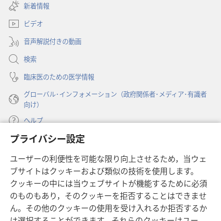
し
新着情報
タ
い
ブ
ビデオ
タ
で
ブ
開
音声解説付きの動画
で
く）
開
検索
く）
臨床医のための医学情報
グローバル･インフォメーション（政府関係者･メディア･有識者
向け）
ヘルプ
プライバシー設定
寄付
（新
ユーザーの利便性を可能な限り向上させるため，当ウェ
し
ブサイトはクッキーおよび類似の技術を使用します。
い
ものみの塔 オンライン・ライブラリー
（新
タ
クッキーの中には当ウェブサイトが機能するために必須
し
ブ
®
のものもあり，そのクッキーを拒否することはできませ
JW Hub
い
（新
で
ん。その他のクッキーの使用を受け入れるか拒否するか
タ
し
開
®
JW Library
は選択することができます。それらのクッキーはユー
ブ
い