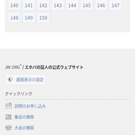
140
141
142
143
144
145
146
147
148
149
150
®
JW.ORG
/ エホバの証人の公式ウェブサイト
画面表示の設定
クイックリンク
訪問のお申し込み
集会の検索
（新
し
大会の検索
（新
い