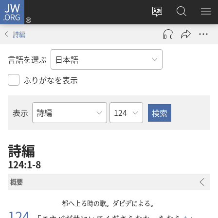
JW.ORG
ロ
サ
JW.ORG
メ
グ
イ
の
ニ
イ
詩編
ト
検
を
ン
の
索
表
（新
言語を選ぶ
言
示
し
語
い
ふりがなを表示
を
タ
変
ブ
章
表示
え
で
聖
る
開
書
く）
の
詩編
書
124:1-8
名
概要
都
へ
上
る
時
の
歌
。ダビデによる。
124
+