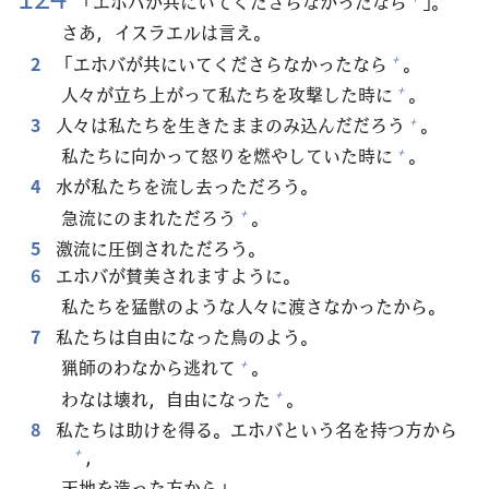
「エホバが
共
にいてくださらなかったなら
」。
さあ，イスラエルは
言
え。
2
「エホバが
共
にいてくださらなかったなら
。
+
人
々
が
立
ち
上
がって
私
たちを
攻
撃
した
時
に
。
+
3
人
々
は
私
たちを
生
きたままのみ
込
んだだろう
。
+
私
たちに
向
かって
怒
りを
燃
やしていた
時
に
。
+
4
水
が
私
たちを
流
し
去
っただろう。
急
流
にのまれただろう
。
+
5
激
流
に
圧
倒
されただろう。
6
エホバが
賛
美
されますように。
私
たちを
猛
獣
のような
人
々
に
渡
さなかったから。
7
私
たちは
自
由
になった
鳥
のよう。
猟
師
のわなから
逃
れて
。
+
わなは
壊
れ，
自
由
になった
。
+
8
私
たちは
助
けを
得
る。エホバという
名
を
持
つ
方
から
，
+
天
地
を
造
った
方
から」。