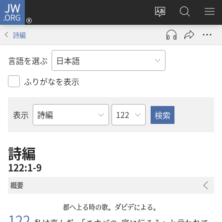
JW.ORG
ロ
サ
JW.ORG
メ
グ
イ
の
ニ
イ
詩編
ト
検
を
ン
の
索
表
（新
言語を選ぶ
言
示
し
語
い
ふりがなを表示
を
タ
変
ブ
章
表示
え
で
聖
る
開
書
く）
の
詩編
書
122:1-9
名
概要
都
へ
上
る
時
の
歌
。ダビデによる。
122