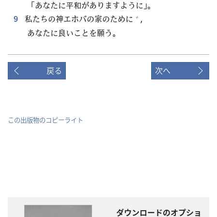
「あなたに
平
和
がありますように」。
9
私
たちの
神
エホバの
家
のために
，
+
あなたに
良
いことを
願
う。
戻る
次へ
この出版物のコピーライト
ダウンロードのオプショ