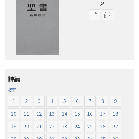
ン
出
オー
版
ディ
物
オ
の
の
ダ
ダ
ウ
ウ
ン
ン
ロー
ロー
詩編
ド
ド
オ
オ
概要
プ
プ
1
2
3
4
5
6
7
8
9
ショ
ショ
ン
ン
10
11
12
13
14
15
16
17
18
新
新
19
20
21
22
23
24
25
26
27
世
世
界
界