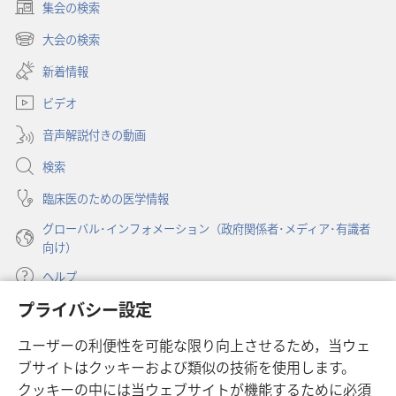
集会の検索
（新
し
大会の検索
（新
い
し
新着情報
タ
い
ブ
ビデオ
タ
で
ブ
開
音声解説付きの動画
で
く）
開
検索
く）
臨床医のための医学情報
グローバル･インフォメーション（政府関係者･メディア･有識者
向け）
ヘルプ
プライバシー設定
寄付
（新
ユーザーの利便性を可能な限り向上させるため，当ウェ
し
ブサイトはクッキーおよび類似の技術を使用します。
い
ものみの塔 オンライン・ライブラリー
（新
タ
クッキーの中には当ウェブサイトが機能するために必須