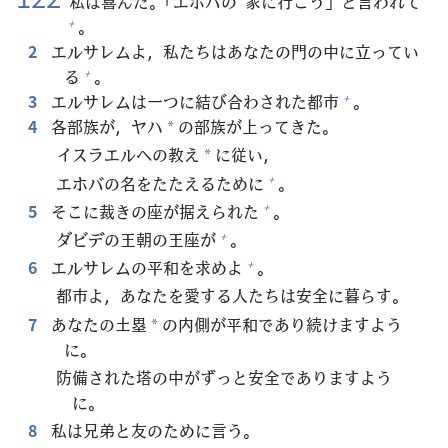
私
は
喜
んだ。「エホバの
家
に
行
こう」と
言
われて
。
+
2
エルサレムよ，
私
たちはあなたの
門
の
中
に
立
ってい
る
。
+
3
エルサレムは
一
つに
結
び
合
わされた
都
市
。
+
4
各
部
族
が，ヤハ
の
部
族
が
上
ってきた。
*
イスラエルへの
教
え
に
従
い，
*
エホバの
名
をたたえるために
。
+
5
そこに
裁
きの
座
が
据
えられた
。
+
ダビデの
王
朝
の
王
座
が
。
+
6
エルサレムの
平
和
を
求
めよ
。
+
都
市
よ，あなたを
愛
する
人
たちは
安
全
に
暮
らす。
7
あなたの
土
塁
の
内
側
が
平
和
であり
続
けますよう
*
に。
防
備
された
塔
の
中
がずっと
安
全
でありますよう
に。
8
私
は
兄
弟
と
友
のために
言
う。