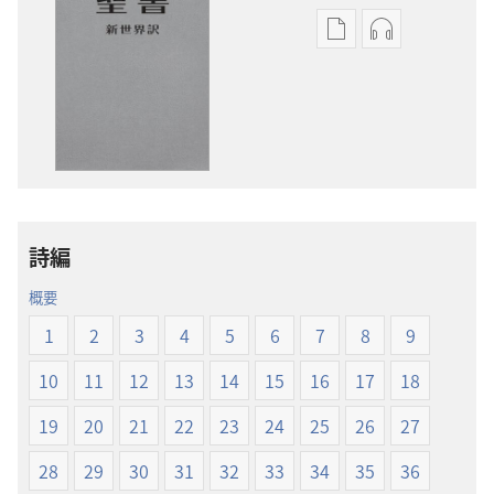
出
オー
版
ディ
物
オ
の
の
ダ
ダ
ウ
ウ
ン
ン
ロー
ロー
詩編
ド
ド
オ
オ
概要
プ
プ
1
2
3
4
5
6
7
8
9
ショ
ショ
ン
ン
10
11
12
13
14
15
16
17
18
新
新
19
20
21
22
23
24
25
26
27
世
世
界
界
28
29
30
31
32
33
34
35
36
訳
訳