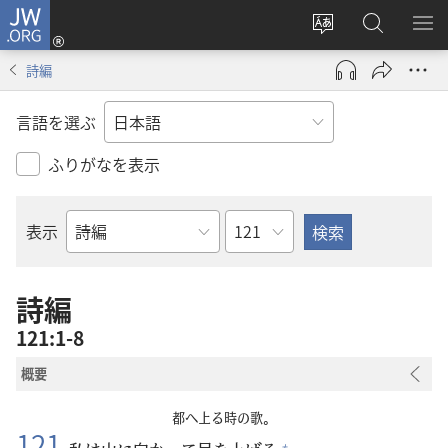
JW.ORG
ロ
サ
JW.ORG
メ
グ
イ
の
ニ
イ
詩編
ト
検
を
ン
の
索
表
（新
言語を選ぶ
言
示
し
語
い
ふりがなを表示
を
タ
変
ブ
章
表示
え
で
聖
る
開
書
く）
の
詩編
書
121:1-8
名
概要
都
へ
上
る
時
の
歌
。
121
+