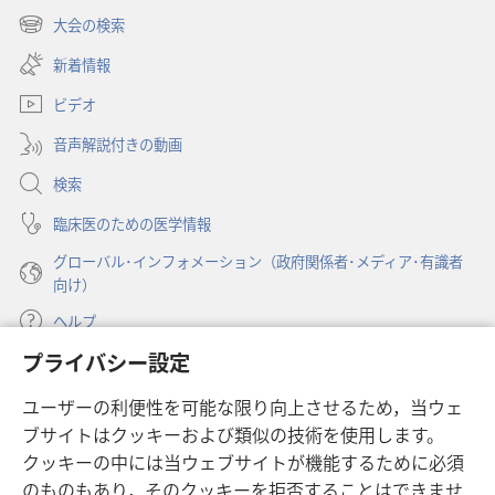
し
大会の検索
（新
い
し
新着情報
タ
い
ブ
ビデオ
タ
で
ブ
開
音声解説付きの動画
で
く）
開
検索
く）
臨床医のための医学情報
グローバル･インフォメーション（政府関係者･メディア･有識者
向け）
ヘルプ
プライバシー設定
寄付
（新
ユーザーの利便性を可能な限り向上させるため，当ウェ
し
ブサイトはクッキーおよび類似の技術を使用します。
い
ものみの塔 オンライン・ライブラリー
（新
タ
クッキーの中には当ウェブサイトが機能するために必須
し
ブ
®
のものもあり，そのクッキーを拒否することはできませ
JW Hub