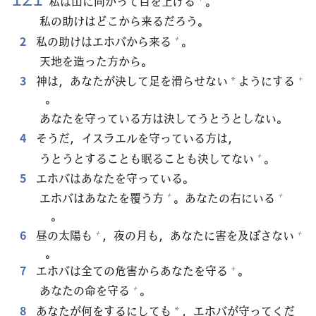
私
は
山
に
向
かって
目
を
上
げる
。
私
の
助
けはどこから
来
るだろう。
2
私
の
助
けはエホバから
来
る
。
+
天
地
を
造
った
方
から。
3
神
は，あなたが
決
して
足
を
滑
らせない
ようにする
+
*
。
あなたを
守
っている
方
は
決
してうとうとしない。
4
そうだ，イスラエルを
守
っている
方
は，
うとうとすることも
眠
ることも
決
してない
。
+
5
エホバはあなたを
守
っている。
エホバはあなたを
覆
う
方
。あなたの
右
にいる
+
+
。
6
昼
の
太
陽
も
，
夜
の
月
も，あなたに
害
を
及
ぼさない
+
+
。
7
エホバは
全
ての
危
害
からあなたを
守
る
。
+
あなたの
命
を
守
る
。
+
8
あなたが
何
をするにしても
，エホバが
守
ってくだ
*