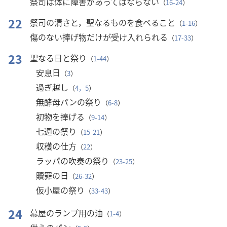
祭司は体に障害があってはならない
（
16-24
）
22
祭司の清さと，聖なるものを食べること
（
1-16
）
傷のない捧げ物だけが受け入れられる
（
17-33
）
23
聖なる日と祭り
（
1-44
）
安息日
（
3
）
過ぎ越し
（
4，5
）
無酵母パンの祭り
（
6-8
）
初物を捧げる
（
9-14
）
七週の祭り
（
15-21
）
収穫の仕方
（
22
）
ラッパの吹奏の祭り
（
23-25
）
贖罪の日
（
26-32
）
仮小屋の祭り
（
33-43
）
24
幕屋のランプ用の油
（
1-4
）