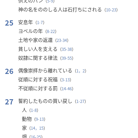
供えのパン
（
5-9
）
神の名をののしる人は石打ちにされる
（
10-23
）
25
安息年
（
1-7
）
ヨベルの年
（
8-22
）
土地や家の返還
（
23-34
）
貧しい人を支える
（
35-38
）
奴隷に関する律法
（
39-55
）
26
偶像崇拝から離れている
（
1，2
）
従順に対する祝福
（
3-13
）
不従順に対する罰
（
14-46
）
27
誓約したものの買い戻し
（
1-27
）
人
（
1-8
）
動物
（
9-13
）
家
（
14，15
）
畑
（
16-25
）