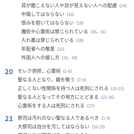
耳が聞こえない人や目が見えない人への配慮
（
14
）
中傷してはならない
（
16
）
恨みを抱いてはならない
（
18
）
魔術や心霊術は禁じられている
（
26
，
31
）
入れ墨は禁じられている
（
28
）
年配者への敬意
（
32
）
外国人への接し方
（
33，34
）
20
モレク崇拝，心霊術
（
1-6
）
聖なる人となり，親を敬う
（
7-9
）
正しくない性関係を持つ人は死刑にされる
（
10-21
）
聖なる人となってその地方にとどまる
（
22-26
）
心霊術をする人は死刑にされる
（
27
）
21
祭司は汚れのない聖なる人であるべき
（
1-9
）
大祭司は自分を汚してはならない
（
10-15
）