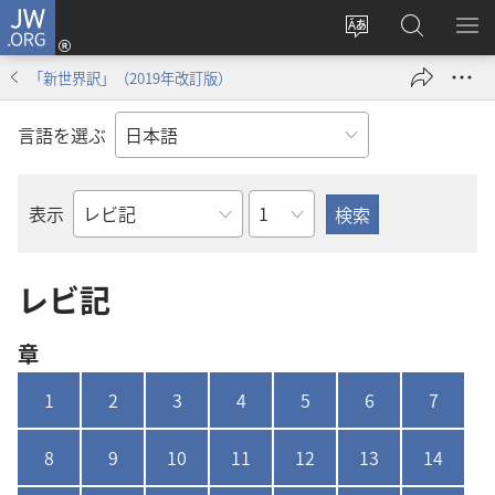
JW.ORG
ロ
サ
JW.ORG
メ
グ
イ
の
ニ
イ
「新世界訳」（2019年改訂版）
ト
検
を
ン
の
索
表
（新
言語を選ぶ
言
示
し
語
い
を
タ
章
表示
聖
変
ブ
書
え
で
の
る
開
レビ​記
書
く）
名
章
1
2
3
4
5
6
7
8
9
10
11
12
13
14