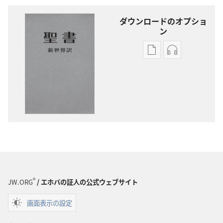
ダウンロードのオプショ
ン
出
オー
版
ディ
物
オ
の
の
ダ
ダ
ウ
ウ
ン
ン
ロー
ロー
ド
ド
オ
オ
プ
プ
®
JW.ORG
/ エホバの証人の公式ウェブサイト
ショ
ショ
画面表示の設定
ン
ン
新
新