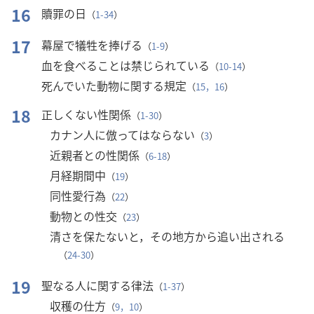
16
贖罪の日
（
1-34
）
17
幕屋で犠牲を捧げる
（
1-9
）
血を食べることは禁じられている
（
10-14
）
死んでいた動物に関する規定
（
15，16
）
18
正しくない性関係
（
1-30
）
カナン人に倣ってはならない
（
3
）
近親者との性関係
（
6-18
）
月経期間中
（
19
）
同性愛行為
（
22
）
動物との性交
（
23
）
清さを保たないと，その地方から追い出される
（
24-30
）
19
聖なる人に関する律法
（
1-37
）
収穫の仕方
（
9，10
）