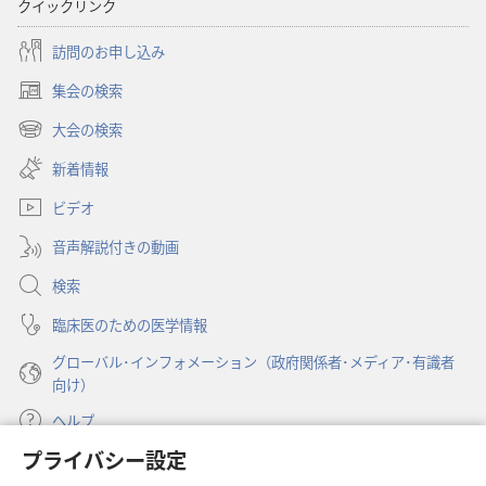
クイックリンク
世
世
界
界
訪問のお申し込み
訳
訳
集会の検索
聖
聖
（新
書
書
し
大会の検索
（新
い
（2019
（2019
し
新着情報
タ
年
年
い
ブ
改
改
ビデオ
タ
で
訂
訂
ブ
開
音声解説付きの動画
で
版）
版）
く）
開
検索
く）
臨床医のための医学情報
グローバル･インフォメーション（政府関係者･メディア･有識者
向け）
ヘルプ
プライバシー設定
寄付
（新