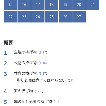
15
16
17
18
19
20
21
22
23
24
25
26
27
概要
1
全焼の捧げ物
（
1-17
）
2
穀物の捧げ物
（
1-16
）
3
共食の捧げ物
（
1-17
）
脂肪と血は食べてはならない
（
17
）
4
罪の捧げ物
（
1-35
）
5
罪の例と必要な捧げ物
（
1-6
）