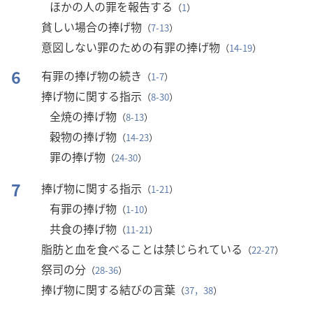
ほかの人の罪を報告する
（
1
）
貧しい場合の捧げ物
（
7-13
）
意図しない罪のための有罪の捧げ物
（
14-19
）
6
有罪の捧げ物の続き
（
1-7
）
捧げ物に関する指示
（
8-30
）
全焼の捧げ物
（
8-13
）
穀物の捧げ物
（
14-23
）
罪の捧げ物
（
24-30
）
7
捧げ物に関する指示
（
1-21
）
有罪の捧げ物
（
1-10
）
共食の捧げ物
（
11-21
）
脂肪と血を食べることは禁じられている
（
22-27
）
祭司の分
（
28-36
）
捧げ物に関する結びの言葉
（
37，38
）