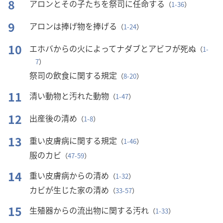
8
アロンとその子たちを祭司に任命する
（
1-36
）
9
アロンは捧げ物を捧げる
（
1-24
）
10
エホバからの火によってナダブとアビフが死ぬ
（
1-
7
）
祭司の飲食に関する規定
（
8-20
）
11
清い動物と汚れた動物
（
1-47
）
12
出産後の清め
（
1-8
）
13
重い皮膚病に関する規定
（
1-46
）
服のカビ
（
47-59
）
14
重い皮膚病からの清め
（
1-32
）
カビが生じた家の清め
（
33-57
）
15
生殖器からの流出物に関する汚れ
（
1-33
）