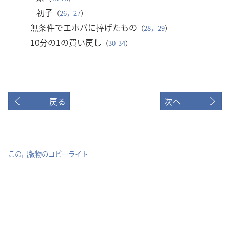
初子
（
26，27
）
無条件でエホバに捧げたもの
（
28，29
）
10分の1の買い戻し
（
30-34
）
戻る
次へ
この出版物のコピーライト