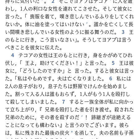
持
ちに
気
付
いた
。
2
そこでヨアブはテコア
に
人
を
遣
わし，
1人
の
利
口
な
女
性
を
連
れてこさせた。そして
彼
女
に
言
った。「
喪
服
を
着
て，
嘆
き
悲
しんでいるふりをしてくれ
ないか。
体
に
油
を
塗
ってはいけない
。
誰
かを
亡
くして
長
+
い
間
嘆
き
悲
しんでいる
女
性
のように
振
る
舞
うのだ。
3
王
のもとに
行
き，こう
言
いなさい」。そうしてヨアブは
言
う
べきことを
彼
女
に
伝
えた。
4
テコアの
女
性
は
王
のもとに
行
き，
身
をかがめてひれ
伏
し，「
王
よ，
助
けてください！」と
言
った。
5
王
は
彼
女
に，「どうしたのですか」と
言
った。すると
彼
女
は
言
っ
た。「
私
はやもめです。
夫
は
亡
くなりました。
6
私
には
2人
の
息子
がおり，
息子
たちは
野
原
でけんかを
始
めまし
た。
割
って
入
る
人
は
誰
もおらず，
1人
がもう
1人
を
殴
打
し
て
殺
してしまいました。
7
すると
一
族
全
体
が
私
に
向
かっ
て
立
ち
上
がり，『
兄
弟
を
殴
打
した
者
を
引
き
渡
せ。
殺
された
兄
弟
のために，その
者
を
殺
すのだ
！
跡
継
ぎが
途
絶
える
+
ことになっても
構
わない』と
言
うのでございます。
彼
ら
は，
私
に
残
された
最
後
の
炭
火
を
消
して，
夫
の
名
前
も
子
孫
*