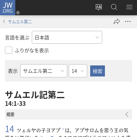
JW.ORG
ロ
サ
JW.ORG
メ
グ
イ
の
ニ
イ
サムエル第二
ト
検
を
ン
の
索
表
（新
言語を選ぶ
言
示
し
語
い
ふりがなを表示
を
タ
変
ブ
章
表示
え
で
聖
る
開
書
く）
の
サムエル​記​第​二
書
14:1-33
名
概要
14
ツェルヤの
子
ヨアブ
は，アブサロムを
思
う
王
の
気
+
+
+