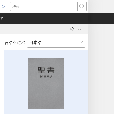
イン
新
検
索
て
言語を選ぶ
）