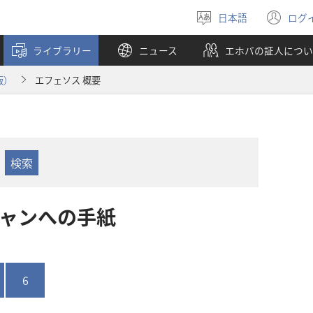
日本語
ログ
言
（
語
し
ライブラリー
ニュース
エホバの証人につい
を
い
選
タ
版）
エフェソス 概要
ぶ
ブ
で
開
く
ン​へ​の​手紙
6