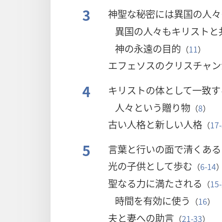
3
神聖な秘密には異国の人々
異国の人々もキリストと
神の永遠の目的
（
11
）
エフェソスのクリスチャン
4
キリストの体として一致す
人々という贈り物
（
8
）
古い人格と新しい人格
（
17
5
言葉と行いの面で清くある
光の子供として歩む
（
6-14
聖なる力に満たされる
（
15
時間を有効に使う
（
16
）
夫と妻への助言
（
21-33
）