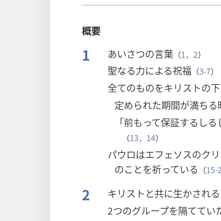
概要
1
あいさつの言葉
（
1，2
）
聖なる力による祝福
（
3-7
）
全てのものをキリストの下
定められた期間が満ちる
「前もって保証するしる
（
13，14
）
パウロはエフェソスのクリ
のことを祈っている
（
15-
2
キリストと共に生かされる
2つのグループを隔ててい