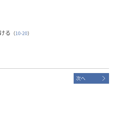
ける
（
10-20
）
次へ