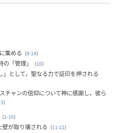
に集める
（
8-14
）
時の「管理」
（
10
）
し」として，聖なる力で証印を押される
スチャンの信仰について神に感謝し，彼ら
23
）
（
1-10
）
た壁が取り壊される
（
11-22
）