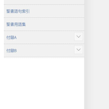
世
世
聖書語句索引
界
界
訳
訳
聖
聖
聖書用語集
書
書
（2019
（2019
付録A
さ
年
年
ら
改
改
付録B
に
さ
訂
訂
表
ら
版）
版）
示
に
表
示