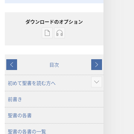
ダウンロードのオプション
出
オー
版
ディ
物
オ
の
の
目次
ダ
ダ
戻
次
ウ
ウ
る
へ
ン
ン
初めて聖書を読む方へ
さ
ロー
ロー
ら
ド
ド
前書き
に
オ
オ
表
プ
プ
聖書の各書
示
ショ
ショ
ン
ン
聖書の各書の一覧
新
新