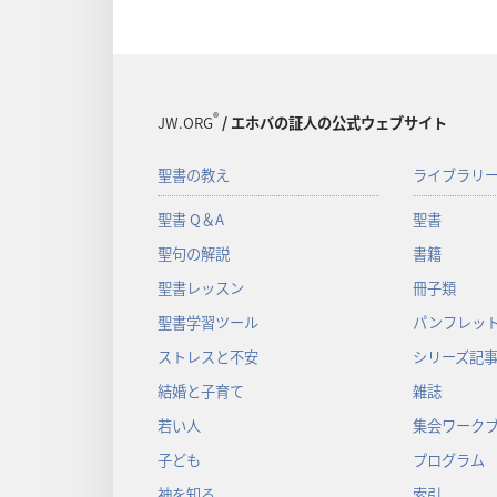
®
JW.ORG
/ エホバの証人の公式ウェブサイト
聖書の教え
ライブラリ
聖書 Q＆A
聖書
聖句の解説
書籍
聖書レッスン
冊子類
聖書学習ツール
パンフレット
ストレスと不安
シリーズ記
結婚と子育て
雑誌
若い人
集会ワーク
子ども
プログラム
神を知る
索引