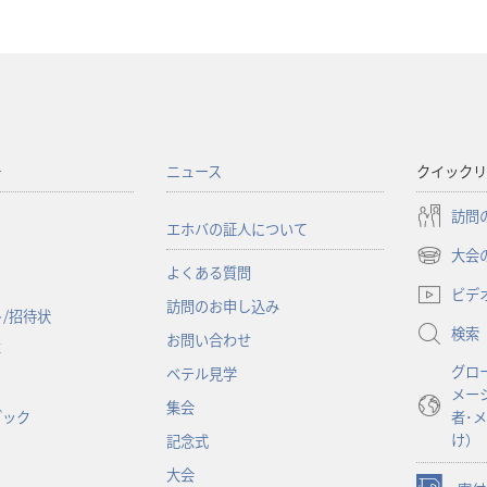
ー
ニュース
クイックリ
訪問
エホバの証人について
大会
（新
よくある質問
し
ビデ
訪問のお申し込み
い
/招待状
検索
タ
お問い合わせ
事
ブ
グロ
ベテル見学
で
メー
開
集会
ブック
者･
く）
け）
記念式
大会