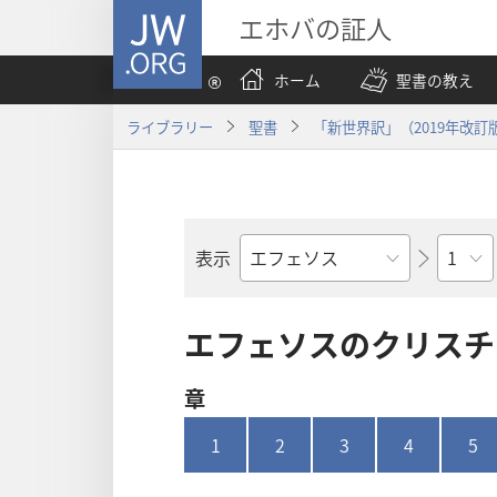
JW.ORG
エホバの証人
ホーム
聖書の教え
ライブラリー
聖書
「新世界訳」（2019年改訂
章
表示
聖
書
の
エフェソス​の​クリスチャ
書
名
章
1
2
3
4
5