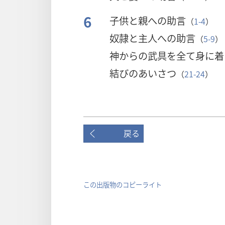
6
子供と親への助言
（
1-4
）
奴隷と主人への助言
（
5-9
）
神からの武具を全て身に着
結びのあいさつ
（
21-24
）
戻る
この出版物のコピーライト