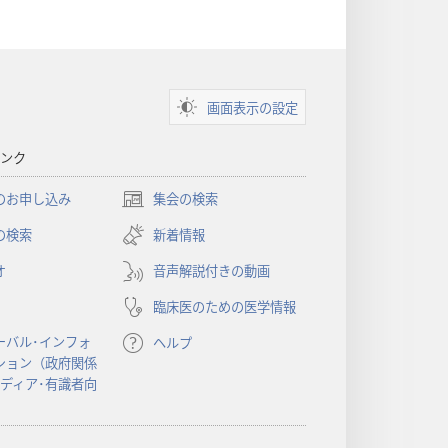
画面表示の設定
ンク
のお申し込み
集会の検索
（新
し
の検索
新着情報
い
オ
音声解説付きの動画
タ
ブ
臨床医のための医学情報
で
開
ーバル･インフォ
ヘルプ
く）
ション（政府関係
メディア･有識者向