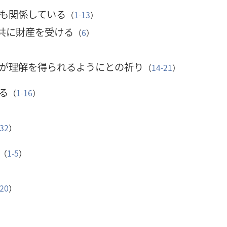
も関係している
（
1-13
）
共に財産を受ける
（
6
）
が理解を得られるようにとの祈り
（
14-21
）
る
（
1-16
）
-32
）
（
1-5
）
）
-20
）