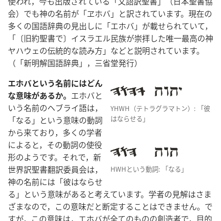
使われ，今も出版されている「文語訳聖書」（日本聖書協
会）でも神の名前が「ヱホバ」と訳されています。現在の
多くの国語辞典の見出しに「エホバ」が載せられていて，
「〔旧約聖書で〕イスラエル民族が崇拝した唯一最高の神
ヤハウェの伝統的な読み方」などと説明されています。
（「新明解国語辞典」，三省堂発行）
エホバという名前にはどん
な意味があるか。
エホバと
いう名前のヘブライ語は，
YHWH（テトラグラマトン）: 「彼
「なる」という意味の動詞
はならせる」
から来ており，多くの学者
によると，その動詞の使役
形のようです。それで，新
世界訳聖書翻訳委員会は，
HWHという動詞: 「なる」
神の名前には「彼はならせ
る」という意味があると考えています。学者の見解はさま
ざまなので，この意味だと断定することはできません。で
すが，この意味は，エホバが全てのものの創造者で，目的