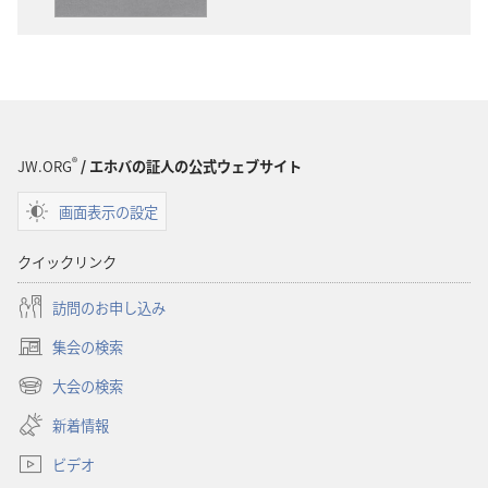
ウ
ウ
ン
ン
ロー
ロー
ド
ド
オ
オ
プ
プ
®
JW.ORG
/ エホバの証人の公式ウェブサイト
ショ
ショ
画面表示の設定
ン
ン
新
新
クイックリンク
世
世
界
界
訪問のお申し込み
訳
訳
集会の検索
聖
聖
（新
書
書
し
大会の検索
（新
い
（2019
（2019
し
新着情報
タ
年
年
い
ブ
改
改
ビデオ
タ
で