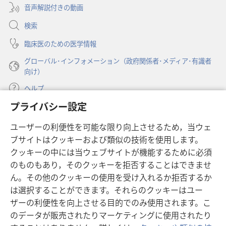
訂
訂
ブ
開
音声解説付きの動画
で
版）
版）
く）
開
検索
く）
臨床医のための医学情報
グローバル･インフォメーション（政府関係者･メディア･有識者
向け）
ヘルプ
プライバシー設定
寄付
（新
ユーザーの利便性を可能な限り向上させるため，当ウェ
し
ブサイトはクッキーおよび類似の技術を使用します。
い
ものみの塔 オンライン・ライブラリー
（新
タ
クッキーの中には当ウェブサイトが機能するために必須
し
ブ
®
のものもあり，そのクッキーを拒否することはできませ
JW Hub
い
（新
で
ん。その他のクッキーの使用を受け入れるか拒否するか
タ
し
開
®
JW Library
は選択することができます。それらのクッキーはユー
ブ
い
く）
で
タ
ザーの利便性を向上させる目的でのみ使用されます。こ
®
Watchtower Library
開
ブ
のデータが販売されたりマーケティングに使用されたり
く）
で