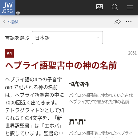
JW.ORG
ロ
サ
JW.ORG
メ
グ
イ
の
ニ
イ
付録A
ト
検
を
ン
の
索
表
（新
言語を選ぶ
言
示
し
語
い
A4
を
タ
ヘブライ語聖書中の神の名前
変
ブ
え
で
ヘブライ語の4つの子音字
る
開
יהוהで記される神の名前
く）
は，ヘブライ語聖書の中に
バビロン捕囚前に使われていた古代
7000回近く出てきます。
ヘブライ文字で書かれた神の名前
テトラグラマトンとして知
られるその4文字を，「新
世界訳聖書」は「エホバ」
と訳しています。聖書の中
バビロン捕囚後に使われたヘブライ