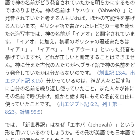
語で神の名前がどう発音されていたかを明らかにするもの
ではありません。神の名前は「ヤハウェ（Yahweh）」と
発音されていたと考える人もいれば，ほかの可能性を挙げ
る人もいます。ギリシャ語で書かれたレビ記の一部を載せ
た死海写本では，神の名前が「イアオ」と翻字されていま
す。「イアオ」に加え，初期のギリシャの著述家たちは
「イアエ」，「イアベ」，「イアウーエ」といった発音も
挙げていますが，どれが正しいと断定することはできませ
ん。神に仕えた古代の人たちがヘブライ語で神の名前をど
う発音していたかは分からないのです。（
創世記 13:4。
出
エジプト記 3:15
）分かっているのは，神が人々と話す時
に自分の名前を繰り返し使っていたこと，また人々が神に
その名前で呼び掛け，誰かと話す時にもその名前を自由に
使っていたことです。（
出エジプト記 6:2。
列王第一
8:23。
詩編 99:9
）
では，「新世界訳」はなぜ「エホバ（Jehovah）」という
形を用いているのでしょうか。その形が英語でも日本語で