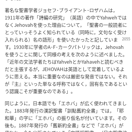
著名な聖書学者ジョセフ･ブライアント･ロザハムは，
1911年の著作「詩編の研究」（英語）の中でYahwehでは
なくJehovahを使った理由について，「聖書の一般読者に
とっていっそうよく知られている（同時に，文句なく受け
入れ
られる）名の語形」を使いたかったと記していま
す。1930年に学者のA･F･カークパトリックは，Jehovah
を使うことに関して同様の考えを次のように述べました。
「近年の文法学者たちはYahvehとかYahavehと読むべき
だと主張するが，JEHOVAHは英語として定着しているよ
うに思える。本当に重要なのは厳密な発音ではない。それ
が『主』といった単なる呼称ではなく，固有名であるとい
う認識こそが重要なのである」。
同じように，日本語でも「エホバ」が広く使われてきまし
た。1883年発行の漢訳聖書「訓點舊約全書」では，「耶
和華」の字に「エホバ」の振り仮名が付いています。その
後も，1887年発行の「舊新約全書」などで「ヱホバ」が