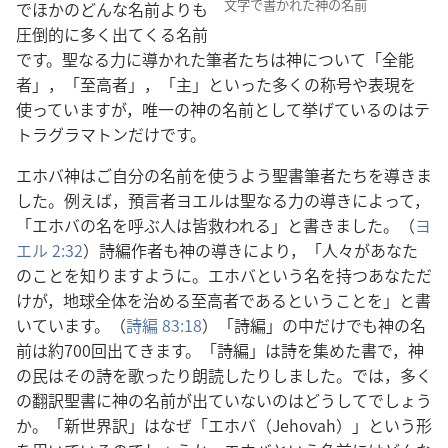
文字で書かれた神の名前
でほかのどんな名前よりも
圧倒的に多く出てくる名前
です。聖なる力に導かれた筆者たちは神について「全能
者」，「至高者」，「主」といった多くの称号や表現を
使っていますが，唯一の神の名前として挙げているのはテ
トラグラマトンだけです。
エホバ神はご自分の名前を使うよう聖書筆者たちを導きま
した。例えば，預言者ヨエルは聖なる力の導きによって，
「エホバの名を呼ぶ人は皆救われる」と書きました。（
ヨ
エル 2:32
）詩編作者も神の導きにより，「人々があなた
のことを知りますように。エホバという名を持つあなただ
けが，地球全体を治める至高者であるということを」と書
いています。（
詩編 83:18
）「詩編」の中だけでも神の名
前は約700回出てきます。「詩編」は詩を集めた書で，神
の民はその詩を歌ったり朗読したりしました。では，多く
の翻訳聖書に神の名前が出ていないのはどうしてでしょう
か。「新世界訳」はなぜ「エホバ（Jehovah）」という形