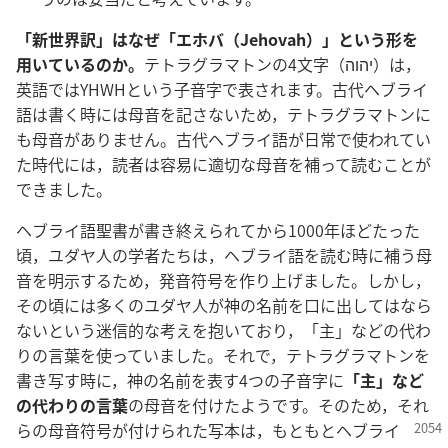
「新世界訳」はなぜ「エホバ（Jehovah）」という形を
用いているのか。
テトラグラマトンの4文字（יהוה）は，
英語ではYHWHという子音字で表されます。古代ヘブライ
語は書く時には母音を記さないため，テトラグラマトンに
も母音がありません。古代ヘブライ語が日常で使われてい
た時代には，読者は容易に適切な母音を補って読むことが
できました。
ヘブライ語聖書が書き終えられてから1000年ほどたった
頃，ユダヤ人の学者たちは，ヘブライ語を読む時に補う母
音を明示するため，発音符号を作り上げました。しかし，
その頃には多くのユダヤ人が神の名前を口に出してはなら
ないという迷信的な考えを抱いており，「主」などの代わ
りの言葉を使っていました。それで，テトラグラマトンを
書き写す時に，神の名前を表す4つの子音字に
「主」など
の代わりの言葉
の母音を付けたようです。そのため，それ
ら
の母音符号が付けられた写本は，もともとヘブライ