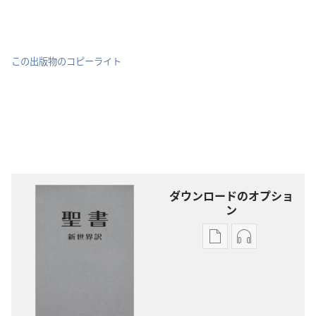
この出版物のコピーライト
ダウンロードのオプショ
ン
出
オー
版
ディ
物
オ
の
の
ダ
ダ