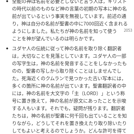
全能の神は名前を必要としないと言う人は，キリスト
の時代以前のものなど神の言葉の初期の写本に神の名
前が出ているという事実を無視しています。前述の通
り，神は自分の名前が聖書の中に7000回近く含まれる
ようにしました。私たちが神の名前を知って使う
ことを神が望んでいるのは明らかです。
ユダヤ人の伝統に従って神の名前を取り除く翻訳者
は，大切なことを見落としています。ユダヤ人の一部
の写字生は，神の名前を発音することをしなかったも
のの，聖書の写しから取り除くことはしませんでし
た。死海近くのクムランで見つかった古い写本には，
多くの箇所に神の名前が出ています。聖書翻訳者の中
には，神の名前を大文字の「主（LORD）」という称
号に置き換えて，神の名前が原文にあったことを示唆
する人もいます。それでも，疑問が残ります。翻訳者
たちは，神の名前が聖書に何千回も出ていることを知
りながら，どうしてそれを置き換えたり取り除いたり
してもよいと考えるのでしょうか。どんな許可を得て