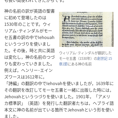
も長い間使われてきたからです。
神の名前の訳が英語の聖書
に初めて登場したのは
1530年のことです。ウィ
リアム･ティンダルがモー
セ五書の訳の中でIehouah
というつづりを使いまし
た。その後，時と共に英語
ウィリアム･ティンダルが翻訳した
は変化し，神の名前のつづ
モーセ五書（1530年）の
創世記 15
りも変わっていきました。
章2節
にある神の名前
例えば，ヘンリー･エイン
ズワースは1612年に，
「詩編」の翻訳の中でIehovahを使いましたが，1639年に
その翻訳を改訂してモーセ五書と一緒に出版した時には，
Jehovahというつづりを使いました。1901年，「アメリ
カ標準訳」（英語）を発行した翻訳者たちは，ヘブライ語
本文に神の名前が出ている箇所でJehovahという形を使い
ました。