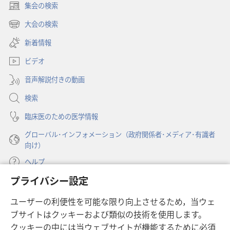
集会の検索
（新
し
大会の検索
（新
い
し
新着情報
タ
い
ブ
ビデオ
タ
で
ブ
開
音声解説付きの動画
で
く）
開
検索
く）
臨床医のための医学情報
グローバル･インフォメーション（政府関係者･メディア･有識者
向け）
ヘルプ
プライバシー設定
寄付
（新
ユーザーの利便性を可能な限り向上させるため，当ウェ
し
ブサイトはクッキーおよび類似の技術を使用します。
い
ものみの塔 オンライン・ライブラリー
（新
タ
クッキーの中には当ウェブサイトが機能するために必須