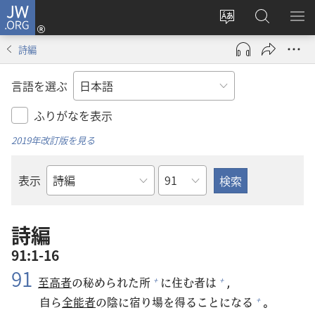
JW.ORG
ロ
サ
JW.ORG
メ
グ
イ
の
ニ
イ
詩編
ト
検
を
ン
の
索
表
（新
言語を選ぶ
言
示
し
語
い
ふりがなを表示
を
タ
2019年改訂版を見る
変
ブ
え
で
章
表示
る
開
聖
く）
書
の
詩編
書
91:1-16
名
91
至
高
者
の
秘
められた
所
に
住
む
者
は
，
+
+
自
ら
全
能
者
の
陰
に
宿
り
場
を
得
ることになる
。
+