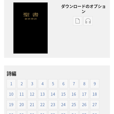
ダウンロードのオプショ
ン
出
オー
版
ディ
物
オ
の
の
ダ
ダ
ウ
ウ
ン
ン
ロー
ロー
詩編
ド
ド
オ
オ
1
2
3
4
5
6
7
8
9
プ
プ
ショ
ショ
10
11
12
13
14
15
16
17
18
ン
ン
19
20
21
22
23
24
25
26
27
新
新
世
世