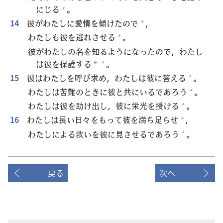
にじる
。
+
14
彼
がわたしに
愛
情
を
傾
けたので
，
+
わたしも
彼
を
逃
れさせる
。
+
彼
がわたしの
名
を
知
るようになったので，わたし
は
彼
を
保
護
する
。
+
*
15
彼
はわたしを
呼
び
求
め，わたしは
彼
に
答
える
。
+
わたしは
苦
難
のときに
彼
と
共
にいるであろう
。
+
わたしは
彼
を
助
け
出
し，
彼
に
栄
光
を
授
ける
。
+
16
わたしは
長
い
日
々
をもって
彼
を
満
ち
足
らせ
，
+
わたしによる
救
いを
彼
に
見
させるであろう
。
+
戻る
次へ