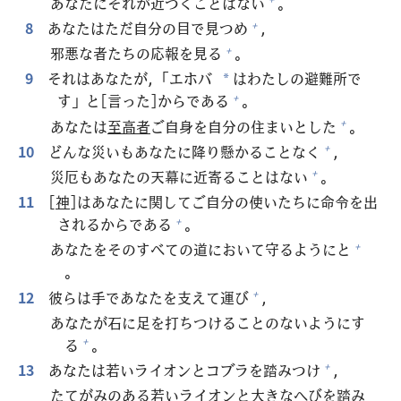
あなたにそれが
近
づくことはない
。
8
あなたはただ
自
分
の
目
で
見
つめ
，
+
邪
悪
な
者
たちの
応
報
を
見
る
。
+
9
それはあなたが，「エホバ
はわたしの
避
難
所
で
*
す」と[
言
った]からである
。
+
あなたは
至
高
者
ご
自
身
を
自
分
の
住
まいとした
。
+
10
どんな
災
いもあなたに
降
り
懸
かることなく
，
+
災
厄
もあなたの
天
幕
に
近
寄
ることはない
。
+
11
[
神
]はあなたに
関
してご
自
分
の
使
いたちに
命
令
を
出
されるからである
。
+
あなたをそのすべての
道
において
守
るようにと
+
。
12
彼
らは
手
であなたを
支
えて
運
び
，
+
あなたが
石
に
足
を
打
ちつけることのないようにす
る
。
+
13
あなたは
若
いライオンとコブラを
踏
みつけ
，
+
たてがみのある
若
いライオンと
大
きなへびを
踏
み