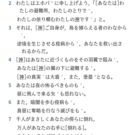
2
わたしはエホバ
に
申
し
上
げよう，「[あなたは]わ
*
たしの
避
難
所
，わたしのとりで
，
+
わたしの
依
り
頼
むわたしの
神
です
」と。
+
3
それは，[
神
]ご
自
身
が，
鳥
を
捕
らえる
者
のわなから
，
+
逆
境
を
生
じさせる
疫
病
から
，あなたを
救
い
出
さ
+
れるからだ。
4
[
神
]はあなたに
近
づくものをその
羽
翼
で
阻
み
，
+
あなたは[
神
]の
翼
の
下
に
避
難
する
。
+
[
神
]の
真
実
は
大
盾
，また，
堡
塁
となる。
+
+
*
5
あなたは
夜
の
怖
るべきものも
，
+
昼
に
飛
んで
来
る
矢
も
恐
れない。
+
6
また，
暗
闇
を
歩
む
疫
病
も
，
+
真
昼
に
奪
略
を
行
なう
滅
びをも
。
+
7
千
人
がまさしくあなたの
傍
らに
倒
れ，
万
人
があなたの
右
手
に[
倒
れる]。
+