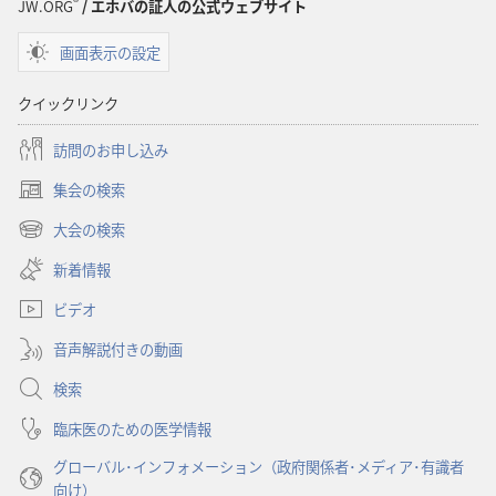
®
JW.ORG
/ エホバの証人の公式ウェブサイト
画面表示の設定
クイックリンク
訪問のお申し込み
集会の検索
（新
し
大会の検索
（新
い
し
新着情報
タ
い
ブ
ビデオ
タ
で
ブ
開
音声解説付きの動画
で
く）
開
検索
く）
臨床医のための医学情報
グローバル･インフォメーション（政府関係者･メディア･有識者
向け）