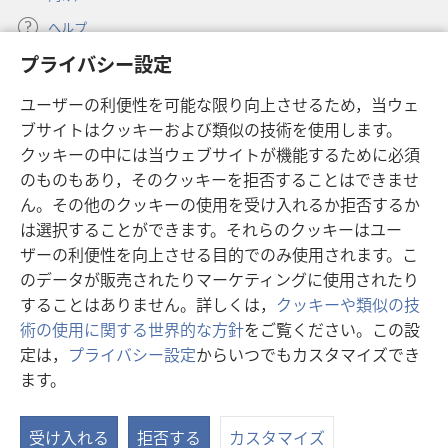
ヘルプ
プライバシー設定
寄付
（新
ユーザーの利便性を可能な限り向上させるため，当ウェ
し
ブサイトはクッキーおよび類似の技術を使用します。
い
ものみの塔 オンライン・ライブラリー
（新
タ
クッキーの中には当ウェブサイトが機能するために必須
し
ブ
®
のものもあり，そのクッキーを拒否することはできませ
JW Hub
い
（新
で
ん。その他のクッキーの使用を受け入れるか拒否するか
タ
し
開
®
JW Library
は選択することができます。それらのクッキーはユー
ブ
い
く）
で
タ
ザーの利便性を向上させる目的でのみ使用されます。こ
®
Watchtower Library
開
ブ
のデータが販売されたりマーケティングに使用されたり
く）
で
することはありません。詳しくは，
クッキーや類似の技
開
術の使用に関する世界的な方針
をご覧ください。この設
く）
定は，
プライバシー設定
からいつでもカスタマイズでき
Copyright
© 2026 Watch Tower Bible and Tract Society of Pennsylvania.
ます。
目
利用規約
|
プライバシーに関する方針
|
プライバシー設定
次
受け入れる
拒否する
カスタマイズ
を