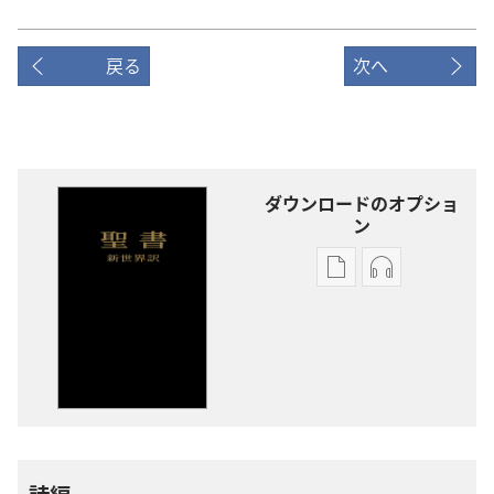
戻る
次へ
ダウンロードのオプショ
ン
出
オー
版
ディ
物
オ
の
の
ダ
ダ
ウ
ウ
ン
ン
ロー
ロー