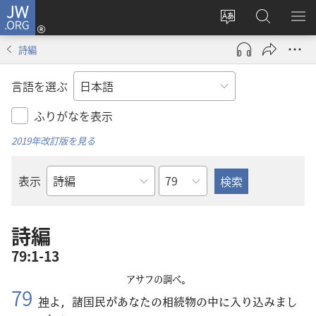
JW.ORG
ロ
サ
JW.ORG
メ
グ
イ
の
ニ
イ
詩編
ト
検
を
ン
の
索
表
（新
言語を選ぶ
言
示
し
語
い
ふりがなを表示
を
タ
2019年改訂版を見る
変
ブ
え
で
章
表示
る
開
聖
く）
書
の
詩編
書
79:1-13
名
アサフの調べ。
79
神
よ，
諸
国
民
があなたの
相
続
物
の
中
に
入
り
込
みまし