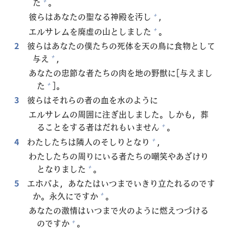
た
。
+
彼
らはあなたの
聖
なる
神
殿
を
汚
し
，
+
エルサレムを
廃
虚
の
山
としました
。
+
2
彼
らはあなたの
僕
たちの
死
体
を
天
の
鳥
に
食
物
として
与
え
，
+
あなたの
忠
節
な
者
たちの
肉
を
地
の
野
獣
に[
与
えまし
た
]。
+
3
彼
らはそれらの
者
の
血
を
水
のように
エルサレムの
周
囲
に
注
ぎ
出
しました。しかも，
葬
ることをする
者
はだれもいません
。
+
4
わたしたちは
隣
人
のそしりとなり
，
+
わたしたちの
周
りにいる
者
たちの
嘲
笑
やあざけり
となりました
。
+
5
エホバよ，あなたはいつまでいきり
立
たれるのです
か。
永
久
にですか
。
+
あなたの
激
情
はいつまで
火
のように
燃
えつづける
のですか
。
+