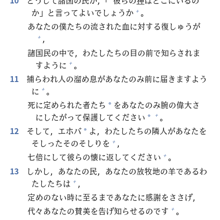
10
どうして
諸
国
の
民
が，「
彼
らの
神
はどこにいるの
か」と
言
ってよいでしょうか
。
+
あなたの
僕
たちの
流
された
血
に
対
する
復
しゅうが
，
+
諸
国
民
の
中
で，わたしたちの
目
の
前
で
知
らされま
すように
。
+
11
捕
らわれ
人
の
溜
め
息
があなたのみ
前
に
届
きますよう
に
。
+
死
に
定
められた
者
たち
をあなたのみ
腕
の
偉
大
さ
*
にしたがって
保
護
してください
。
+
*
12
そして，エホバ
よ，わたしたちの
隣
人
があなたを
*
そしったそのそしりを
，
+
七
倍
にして
彼
らの
懐
に
返
してください
。
+
13
しかし，あなたの
民
，あなたの
放
牧
地
の
羊
であるわ
たしたちは
，
+
定
めのない
時
に
至
るまであなたに
感
謝
をささげ，
代
々
あなたの
賛
美
を
告
げ
知
らせるのです
。
+