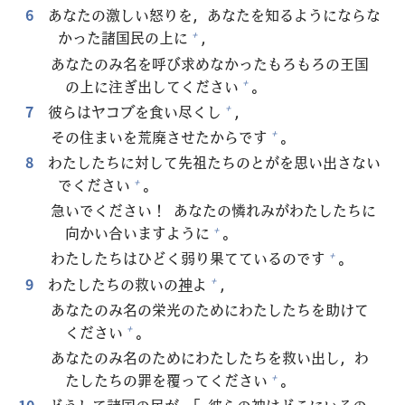
6
あなたの
激
しい
怒
りを，あなたを
知
るようにならな
かった
諸
国
民
の
上
に
，
+
あなたのみ
名
を
呼
び
求
めなかったもろもろの
王
国
の
上
に
注
ぎ
出
してください
。
+
7
彼
らはヤコブを
食
い
尽
くし
，
+
その
住
まいを
荒
廃
させたからです
。
+
8
わたしたちに
対
して
先
祖
たちのとがを
思
い
出
さない
でください
。
+
急
いでください！ あなたの
憐
れみがわたしたちに
向
かい
合
いますように
。
+
わたしたちはひどく
弱
り
果
てているのです
。
+
9
わたしたちの
救
いの
神
よ
，
+
あなたのみ
名
の
栄
光
のためにわたしたちを
助
けて
ください
。
+
あなたのみ
名
のためにわたしたちを
救
い
出
し，わ
たしたちの
罪
を
覆
ってください
。
+