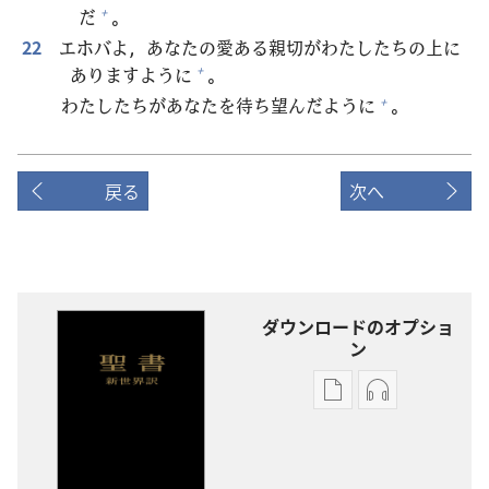
だ
。
+
22
エホバよ，あなたの
愛
ある
親
切
がわたしたちの
上
に
ありますように
。
+
わたしたちがあなたを
待
ち
望
んだように
。
+
戻る
次へ
ダウンロードのオプショ
ン
出
オー
版
ディ
物
オ
の
の