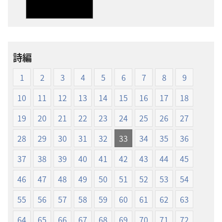
ダ
ダ
ウ
ウ
ン
ン
ロー
ロー
詩編
ド
ド
オ
オ
1
2
3
4
5
6
7
8
9
プ
プ
ショ
ショ
10
11
12
13
14
15
16
17
18
ン
ン
19
20
21
22
23
24
25
26
27
新
新
世
世
28
29
30
31
32
33
34
35
36
界
界
37
38
39
40
41
42
43
44
45
訳
訳
聖
聖
46
47
48
49
50
51
52
53
54
書
書
（1985
（1985
55
56
57
58
59
60
61
62
63
年
年
64
65
66
67
68
69
70
71
72
版）
版）