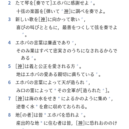
2
たて
琴
を[
奏
でて]エホバに
感
謝
せよ
。
+
十
弦
の
楽
器
を[
弾
いて
神
]に
調
べを
奏
でよ。
+
3
新
しい
歌
を[
神
]に
向
かって
歌
い
，
+
喜
びの
叫
びとともに，
最
善
をつくして
弦
を
奏
でよ
。
+
4
エホバの
言
葉
は
廉
直
であり
，
+
そのみ
業
はすべて
忠
実
さのうちになされるからで
ある
。
+
5
[
神
]は
義
と
公
正
を
愛
される
方
。
+
地
はエホバの
愛
ある
親
切
に
満
ちている
。
+
6
エホバの
言
葉
によって
天
が
造
られ
，
+
み
口
の
霊
によって
その
全
軍
が[
造
られた
]。
+
*
7
[
神
]は
海
の
水
をせき
によるかのように
集
め
，
+
*
逆
巻
く
水
を
倉
に
収
めておられる。
*
8
地
[の
者
]は
皆
エホバを
恐
れよ
。
+
*
産
出
的
な
地
に
住
む
者
は
皆
，[
神
]に
恐
れおののけ
*
+