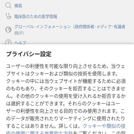
開
検索
く）
臨床医のための医学情報
グローバル･インフォメーション（政府関係者･メディア･有識者
向け）
ヘルプ
プライバシー設定
寄付
（新
ユーザーの利便性を可能な限り向上させるため，当ウェ
し
ブサイトはクッキーおよび類似の技術を使用します。
い
ものみの塔 オンライン・ライブラリー
（新
タ
クッキーの中には当ウェブサイトが機能するために必須
し
ブ
®
のものもあり，そのクッキーを拒否することはできませ
JW Hub
い
（新
で
ん。その他のクッキーの使用を受け入れるか拒否するか
タ
し
開
®
JW Library
ブ
は選択することができます。それらのクッキーはユー
い
く）
で
タ
ザーの利便性を向上させる目的でのみ使用されます。こ
®
Watchtower Library
開
ブ
のデータが販売されたりマーケティングに使用されたり
く）
で
することはありません。詳しくは，
クッキーや類似の技
開
術の使用に関する世界的な方針
をご覧ください。この設