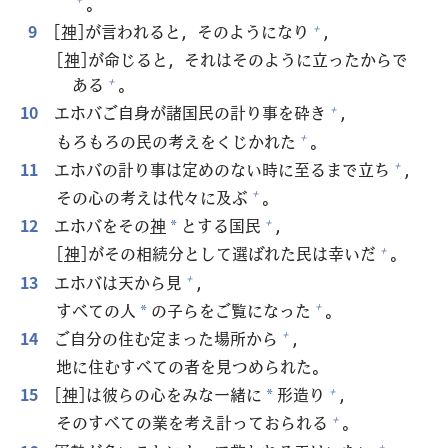
。
9
[
神
]が
言
われると，そのようになり
，
+
[
神
]が
命
じると，それはそのように
立
ったからで
ある
。
+
10
エホバご
自
身
が
諸
国
民
の
計
り
事
を
砕
き
，
+
もろもろの
民
の
考
えをくじかれた
。
+
11
エホバの
計
り
事
は
定
めのない
時
に
至
るまで
立
ち
，
+
その
心
の
考
えは
代
々
に
及
ぶ
。
+
12
エホバをその
神
とする
国
民
，
+
*
[
神
]がその
相
続
分
として
選
ばれた
民
は
幸
いだ
。
+
13
エホバは
天
から
見
，
+
すべての
人
の
子
らをご
覧
になった
。
+
*
14
ご
自
分
の
住
む
定
まった
場
所
から
，
+
地
に
住
むすべての
者
を
見
つめられた。
15
[
神
]は
彼
らの
心
をみな
一
緒
に
形
造
り
，
+
*
そのすべての
業
を
考
え
計
っておられる
。
+
+