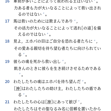
16
軍
勢
が
多
いことによって
救
われる
王
はいない
。
力
ある
者
も
力
が
大
いなることによって
救
い
出
され
るのではない
。
+
17
馬
は
救
いのためには
欺
まんであり
，
+
その
活
力
が
大
いなることによって
逃
れ[の
道
]を
備
えるのではない
。
+
18
見
よ，エホバの
目
はご
自
分
を
恐
れる
者
たちに
，
+
その
愛
ある
親
切
を
待
ち
望
む
者
たちに
向
けられてい
る
。
+
19
彼
らの
魂
を
死
から
救
い
出
し
，
+
飢
きんのときに
彼
らを
生
き
続
けさせるためである
。
+
20
わたしたちの
魂
はエホバを
待
ち
望
んだ
。
+
[
神
]はわたしたちの
助
け
主
，わたしたちの
盾
であ
る
。
+
21
わたしたちの
心
は[
神
]にあって
歓
び
，
+
わたしたちはその
聖
なるみ
名
に
信
頼
を
置
いたから