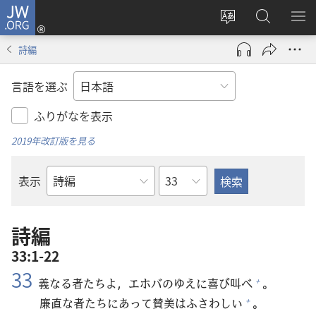
JW.ORG
ロ
サ
JW.ORG
メ
グ
イ
の
ニ
イ
詩編
ト
検
を
ン
の
索
表
（新
言語を選ぶ
言
示
し
語
い
ふりがなを表示
を
タ
2019年改訂版を見る
変
ブ
え
で
章
表示
る
開
聖
く）
書
の
詩編
書
33:1-22
名
33
義
なる
者
たちよ，エホバのゆえに
喜
び
叫
べ
。
+
廉
直
な
者
たちにあって
賛
美
はふさわしい
。
+