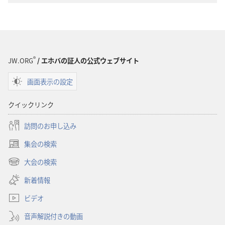
®
JW.ORG
/ エホバの証人の公式ウェブサイト
画面表示の設定
クイックリンク
訪問のお申し込み
集会の検索
（新
し
大会の検索
（新
い
し
新着情報
タ
い
ブ
ビデオ
タ
で
ブ
開
音声解説付きの動画
で
く）