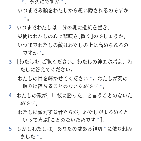
。
永
久
にですか
。
+
+
いつまでみ
顔
をわたしから
覆
い
隠
されるのですか
。
+
2
いつまでわたしは
自
分
の
魂
に
抵
抗
を
置
き，
昼
間
はわたしの
心
に
悲
嘆
を[
置
く]のでしょうか。
いつまでわたしの
敵
はわたしの
上
に
高
められるの
ですか
。
+
3
[わたしを]ご
覧
ください。わたしの
神
エホバよ，わ
たしに
答
えてください。
わたしの
目
を
輝
かせてください
。わたしが
死
の
+
眠
りに
落
ちることのないためです
。
+
4
わたしの
敵
が，「
彼
に
勝
った」と
言
うことのないた
めです。
わたしに
敵
対
する
者
たちが，わたしがよろめくと
いって
喜
ぶ[ことのないためです
]。
+
5
しかしわたしは，あなたの
愛
ある
親
切
に
依
り
頼
み
*
ました
。
+