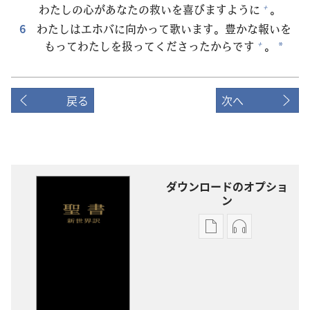
わたしの
心
があなたの
救
いを
喜
びますように
。
+
6
わたしはエホバに
向
かって
歌
います。
豊
かな
報
いを
もってわたしを
扱
ってくださったからです
。
+
*
戻る
次へ
ダウンロードのオプショ
ン
出
オー
版
ディ
物
オ
の
の
ダ
ダ