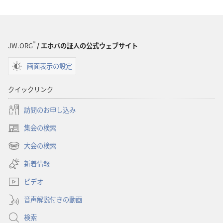
®
JW.ORG
/ エホバの証人の公式ウェブサイト
画面表示の設定
クイックリンク
訪問のお申し込み
集会の検索
（新
し
大会の検索
（新
い
し
新着情報
タ
い
ブ
ビデオ
タ
で
ブ
開
音声解説付きの動画
で
く）
開
検索