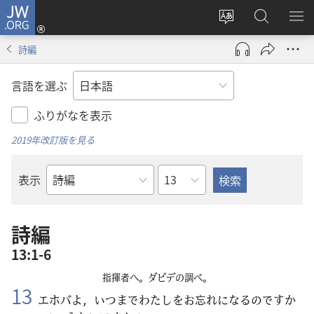
JW.ORG
ロ
サ
JW.ORG
メ
グ
イ
の
ニ
イ
詩編
ト
検
を
ン
の
索
表
（新
言語を選ぶ
言
示
し
語
い
ふりがなを表示
を
タ
2019年改訂版を見る
変
ブ
え
で
章
表示
る
開
聖
く）
書
の
詩編
書
13:1-6
名
指揮者へ。ダビデの調べ。
13
エホバよ，いつまでわたしをお
忘
れになるのですか