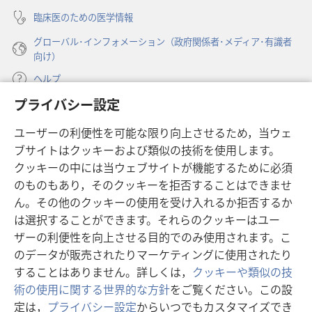
く）
臨床医のための医学情報
グローバル･インフォメーション（政府関係者･メディア･有識者
向け）
ヘルプ
プライバシー設定
寄付
（新
ユーザーの利便性を可能な限り向上させるため，当ウェ
し
ブサイトはクッキーおよび類似の技術を使用します。
い
ものみの塔 オンライン・ライブラリー
（新
タ
クッキーの中には当ウェブサイトが機能するために必須
し
ブ
®
のものもあり，そのクッキーを拒否することはできませ
JW Hub
い
（新
で
ん。その他のクッキーの使用を受け入れるか拒否するか
タ
し
開
®
JW Library
は選択することができます。それらのクッキーはユー
ブ
い
く）
で
タ
ザーの利便性を向上させる目的でのみ使用されます。こ
®
Watchtower Library
開
ブ
のデータが販売されたりマーケティングに使用されたり
く）
で
することはありません。詳しくは，
クッキーや類似の技
開
術の使用に関する世界的な方針
をご覧ください。この設
く）
定は，
プライバシー設定
からいつでもカスタマイズでき