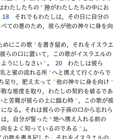
はわたしたちの
神
がわたしたちの
中
にお
*
18
それでもわたしは，その
日
に
自
分
の
すべての
悪
のため，
彼
らが
他
の
神
々
に
身
を
向
ためにこの
歌
を
書
き
留
め，それをイスラエ
+
彼
らの
口
に
置
いて，この
歌
がイスラエルの
るようにしなさい
。
20
わたしは
彼
ら
+
乳
と
蜜
の
流
れる
所
へと
携
えて
行
くからで
+
ち
足
り，
肥
え
太
って
他
の
神
々
に
身
を
向
け
+
+
不
敬
な
態
度
を
取
り，わたしの
契
約
を
破
るであ
いと
苦
難
が
彼
らの
上
に
臨
む
時
，この
歌
が
彼
+
とになる。それは
彼
らの
子
孫
の
口
から
忘
れら
しは，
自
分
が
誓
った
地
へ
携
え
入
れる
前
の
*
性
向
をよく
知
っているのである
」。
+
この
歌
を
書
き
記
した。それをイスラエルの