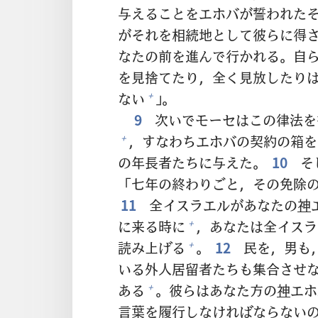
与
えることをエホバが
誓
われた
がそれを
相
続
地
として
彼
らに
得
なたの
前
を
進
んで
行
かれる。
自
を
見
捨
てたり，
全
く
見
放
したり
ない
」。
+
9
次
いでモーセはこの
律
法
を
，すなわちエホバの
契
約
の
箱
を
+
の
年
長
者
たちに
与
えた。
10
そ
「
七
年
の
終
わりごと，その
免
除
11
全
イスラエルがあなたの
神
に
来
る
時
に
，あなたは
全
イスラ
+
読
み
上
げる
。
12
民
を，
男
も
+
いる
外
人
居
留
者
たちも
集
合
させ
ある
。
彼
らはあなた
方
の
神
エホ
+
言
葉
を
履
行
しなければならない