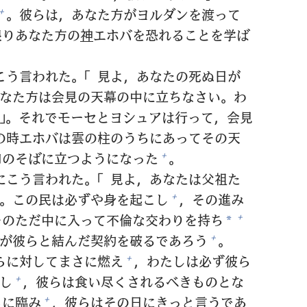
。
彼
らは，あなた
方
がヨルダンを
渡
って
+
限
りあなた
方
の
神
エホバを
恐
れることを
学
ば
こう
言
われた。「
見
よ，あなたの
死
ぬ
日
が
なた
方
は
会
見
の
天
幕
の
中
に
立
ちなさい。わ
」。それでモーセとヨシュアは
行
って，
会
見
の
時
エホバは
雲
の
柱
のうちにあってその
天
口
のそばに
立
つようになった
。
+
にこう
言
われた。「
見
よ，あなたは
父
祖
た
。この
民
は
必
ずや
身
を
起
こし
，その
進
み
+
そのただ
中
に
入
って
不
倫
な
交
わりを
持
ち
+
*
が
彼
らと
結
んだ
契
約
を
破
るであろう
。
+
らに
対
してまさに
燃
え
，わたしは
必
ず
彼
ら
+
し
，
彼
らは
食
い
尽
くされるべきものとな
+
らに
臨
み
，
彼
らはその
日
にきっと
言
うであ
+