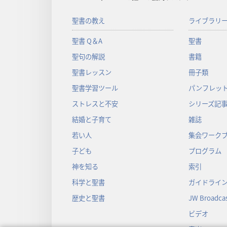
聖書の教え
ライブラリ
聖書 Q＆A
聖書
聖句の解説
書籍
聖書レッスン
冊子類
聖書学習ツール
パンフレット
ストレスと不安
シリーズ記
結婚と子育て
雑誌
若い人
集会ワーク
子ども
プログラム
神を知る
索引
科学と聖書
ガイドライ
歴史と聖書
JW Broadcas
ビデオ