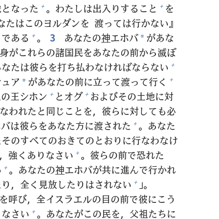
歳
となった
。わたしは
出
入
りすること
を
+
+
あなたはこのヨルダンを
渡
っては
行
かない』
らである
。
3
あなたの
神
エホバ
があな
+
*
身
がこれらの
諸
国
民
をあなたの
前
から
滅
ぼ
あなたは
彼
らを
打
ち
払
わなければならない
+
シュア
があなたの
前
に
立
って
渡
って
行
く
+
*
人
の
王
シホン
とオグ
およびその
土
地
に
対
+
+
なわれたと
同
じことを，
彼
らに
対
しても
必
バは
彼
らをあなた
方
に
渡
された
。あなた
+
たそのすべてのおきてのとおりに
行
なわなけ
，
強
くありなさい
。
彼
らの
前
で
恐
れた
+
い
。あなたの
神
エホバが
共
に
進
んで
行
かれ
+
たり，
全
く
見
放
したりはされない
」。
+
を
呼
び，
全
イスラエルの
目
の
前
で
彼
にこう
りなさい
。あなたがこの
民
を，
父
祖
たちに
+