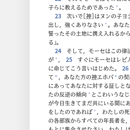
子
らに
教
えるためであった
。
+
23
次
いで[
神
]はヌンの
子
ヨ
出
し，
強
くありなさい
。あなた
+
誓
ったその
土
地
に
携
え
入
れるか
る」。
24
そして，モーセはこの
律
が
，
25
すぐにモーセはレビ
+
に
命
じてこう
言
いはじめた。
26
て
，あなた
方
の
神
エホバ
の
契
*
*
にあってあなたに
対
する
証
しと
たの
反
逆
の
傾
向
とこわいうなじ
+
が
今日
生
きてまだ
共
にいる
間
に
をしたのであれば
，わたしの
死
+
の
各
部
族
からすべての
年
長
者
を
もとに
集
合
させなさい。わたし