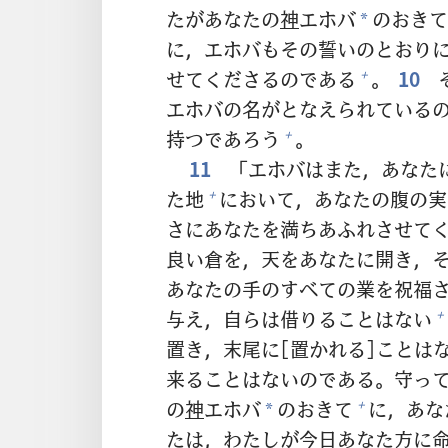
たがあなたの
神
エホバ
のおきて
*
に，エホバもその
誓
いのとおり
せてくださるのである
。
10
+
エホバの
名
がとなえられている
持
つであろう
。
+
11
「エホバはまた，あなた
た
地
において，あなたの
腹
の
実
+
さにあなたを
満
ちあふれさせて
良
い
倉
を，
天
をあなたに
開
き，
あなたの
手
のすべての
業
を
祝
福
与
え，
自
らは
借
りることはない
+
置
き，
末
尾
に[
置
かれる]ことは
来
ることはないのである。
守
っ
の
神
エホバ
のおきて
に，あな
+
*
たは，わたしが
今日
あなた
方
に