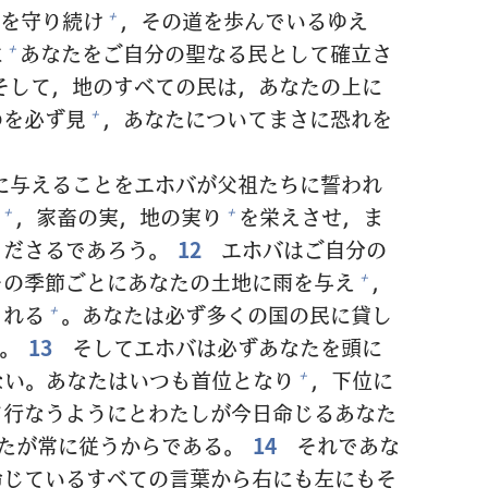
を
守
り
続
け
，その
道
を
歩
んでいるゆえ
+
に
あなたをご
自
分
の
聖
なる
民
として
確
立
さ
+
そして，
地
のすべての
民
は，あなたの
上
に
のを
必
ず
見
，あなたについてまさに
恐
れを
+
に
与
えることをエホバが
父
祖
たちに
誓
われ
，
家
畜
の
実
，
地
の
実
り
を
栄
えさせ，ま
+
+
くださるであろう。
12
エホバはご
自
分
の
その
季
節
ごとにあなたの
土
地
に
雨
を
与
え
，
+
される
。あなたは
必
ず
多
くの
国
の
民
に
貸
し
+
。
13
そしてエホバは
必
ずあなたを
頭
に
ない。あなたはいつも
首
位
となり
，
下
位
に
+
て
行
なうようにとわたしが
今日
命
じるあなた
たが
常
に
従
うからである。
14
それであな
命
じているすべての
言
葉
から
右
にも
左
にもそ