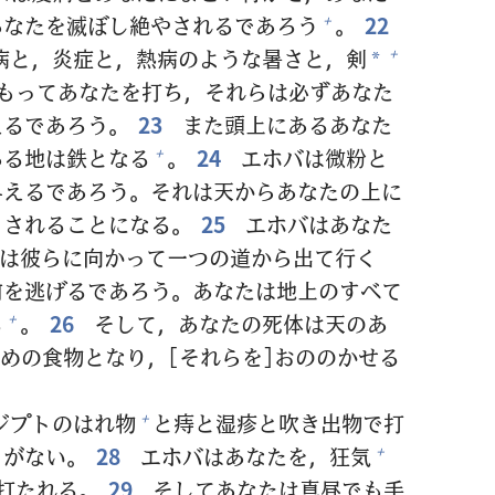
あなたを
滅
ぼし
絶
やされるであろう
。
22
+
病
と，
炎
症
と，
熱
病
のような
暑
さと，
剣
+
*
もってあなたを
打
ち，それらは
必
ずあなた
えるであろう。
23
また
頭
上
にあるあなた
ある
地
は
鉄
となる
。
24
エホバは
微
粉
と
+
与
えるであろう。それは
天
からあなたの
上
に
くされることになる。
25
エホバはあなた
は
彼
らに
向
かって
一
つの
道
から
出
て
行
く
前
を
逃
げるであろう。あなたは
地
上
のすべて
る
。
26
そして，あなたの
死
体
は
天
のあ
+
めの
食
物
となり，[それらを]おののかせる
ジプトのはれ
物
と
痔
と
湿
疹
と
吹
き
出
物
で
打
+
とがない。
28
エホバはあなたを，
狂
気
+
打
たれる。
29
そしてあなたは
真
昼
でも
手