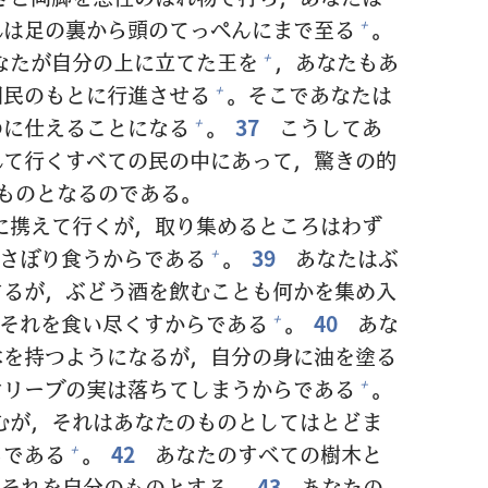
れは
足
の
裏
から
頭
のてっぺんにまで
至
る
。
+
なたが
自
分
の
上
に
立
てた
王
を
，あなたもあ
+
国
民
のもとに
行
進
させる
。そこであなたは
+
のに
仕
えることになる
。
37
こうしてあ
+
れて
行
くすべての
民
の
中
にあって，
驚
きの
的
ものとなるのである。
に
携
えて
行
くが，
取
り
集
めるところはわず
さぼり
食
うからである
。
39
あなたはぶ
+
するが，ぶどう
酒
を
飲
むことも
何
かを
集
め
入
それを
食
い
尽
くすからである
。
40
あな
+
木
を
持
つようになるが，
自
分
の
身
に
油
を
塗
る
オリーブの
実
は
落
ちてしまうからである
。
+
むが，それはあなたのものとしてはとどま
らである
。
42
あなたのすべての
樹
木
と
+
それを
自
分
のものとする。
43
あなたの