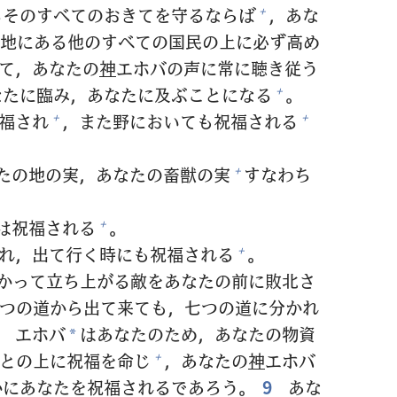
るそのすべてのおきてを
守
るならば
，あな
+
地
にある
他
のすべての
国
民
の
上
に
必
ず
高
め
て，あなたの
神
エホバの
声
に
常
に
聴
き
従
う
なたに
臨
み，あなたに
及
ぶことになる
。
+
福
され
，また
野
においても
祝
福
される
+
+
たの
地
の
実
，あなたの
畜
獣
の
実
すなわち
+
は
祝
福
される
。
+
れ，
出
て
行
く
時
にも
祝
福
される
。
+
かって
立
ち
上
がる
敵
をあなたの
前
に
敗
北
さ
つの
道
から
出
て
来
ても，
七
つの
道
に
分
かれ
8
エホバ
はあなたのため，あなたの
物
資
*
との
上
に
祝
福
を
命
じ
，あなたの
神
エホバ
+
かにあなたを
祝
福
されるであろう。
9
あな