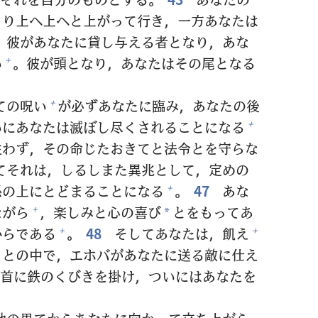
より
上
へ
上
へと
上
がって
行
き，
一
方
あなたは
彼
があなたに
貸
し
与
える
者
となり，あな
い
。
彼
が
頭
となり，あなたはその
尾
となる
+
ての
呪
い
が
必
ずあなたに
臨
み，あなたの
後
+
いにあなたは
滅
ぼし
尽
くされることになる
+
従
わず，その
命
じたおきてと
法
令
とを
守
らな
てそれは，しるしまた
異
兆
として，
定
めの
孫
の
上
にとどまることになる
。
47
あな
+
ながら
，
楽
しみと
心
の
喜
び
とをもってあ
+
*
からである
。
48
そしてあなたは，
飢
え
+
+
さとの
中
で，エホバがあなたに
送
る
敵
に
仕
え
首
に
鉄
のくびきを
掛
け，ついにはあなたを