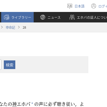
日本語
ログ
言
（
語
し
ライブラリー
ニュース
エホバの証人につい
を
い
選
タ
申命記
28
ぶ
ブ
で
開
く
なたの
神
エホバ
の
声
に
必
ず
聴
き
従
い，よ
*