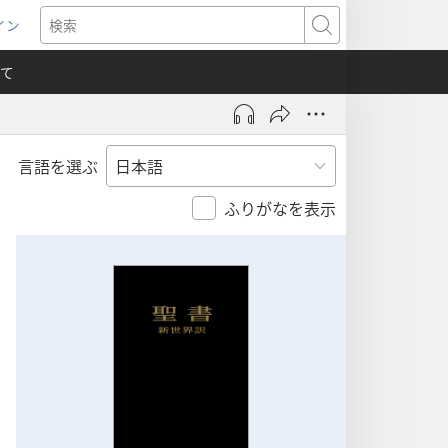
イン
新
検
索
て
言語を選ぶ
）
ふりがなを表示