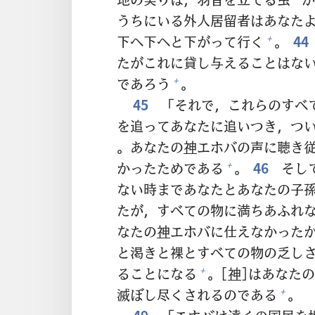
*
うちにいる
外
人
居
留
者
はあなた
下
へ
下
へと
下
がって
行
く
。
44
+
たがこれに
貸
し
与
えることはな
であろう
。
+
45
「それで，これらのすべ
を
追
ってあなたに
追
いつき，つ
。あなたの
神
エホバの
声
に
聴
き
かったためである
。
46
そし
+
ない
時
まであなたとあなたの
子
たが，すべての
物
に
満
ちあふれ
なたの
神
エホバに
仕
えなかった
と
渇
きと
裸
とすべての
物
の
乏
し
ることになる
。[
神
]はあなたの
+
滅
ぼし
尽
くされるのである
。
+