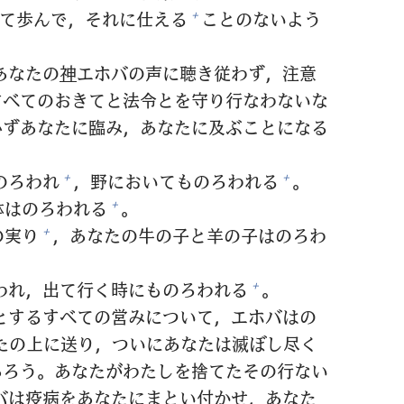
て
歩
んで，それに
仕
える
ことのないよう
+
あなたの
神
エホバの
声
に
聴
き
従
わず，
注
意
すべてのおきてと
法
令
とを
守
り
行
なわないな
必
ずあなたに
臨
み，あなたに
及
ぶことになる
のろわれ
，
野
においてものろわれる
。
+
+
鉢
はのろわれる
。
+
の
実
り
，あなたの
牛
の
子
と
羊
の
子
はのろわ
+
われ，
出
て
行
く
時
にものろわれる
。
+
とするすべての
営
みについて，エホバはの
たの
上
に
送
り，ついにあなたは
滅
ぼし
尽
く
あろう。あなたがわたしを
捨
てたその
行
ない
バは
疫
病
をあなたにまとい
付
かせ，あなた