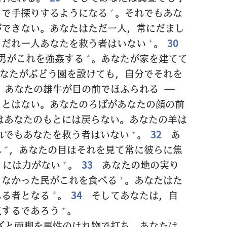
りで
手
探
りするようになる
。それでもあな
+
ができない。あなたはただ
一人
，
常
にだまし
，だれ
一人
あなたを
救
う
者
はいない
。
30
+
男
がこれを
強
姦
する
。あなたが
家
を
建
てて
+
なたがぶどう
園
を
設
けても，
自
分
でそれを
あなたの
雄
牛
が
目
の
前
でほふられる ―
ことはない。あなたのろばがあなたの
顔
の
前
はあなたのもとには
戻
らない。あなたの
羊
は
れでもあなたを
救
う
者
はいない
。
32
あ
+
れ
，あなたの
目
はそれを
見
て
常
に
彼
らに
焦
+
には
力
がない
。
33
あなたの
地
の
実
り
+
*
らなかった
民
がこれを
食
べる
。あなたはた
+
れる
者
となる
。
34
そしてあなたは，
自
+
気
するであろう
。
+
ざと
両
脚
を
悪
性
のはれ
物
で
打
ち，あなたは