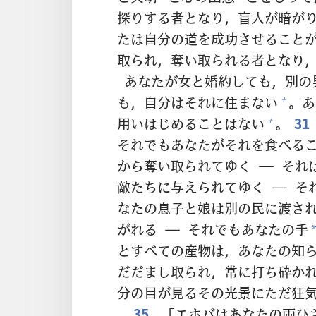
探
りする
者
となり，
盲
人
が
暗
が
たは
自
分
の
道
を
成
功
させること
取
られ，
奪
い
取
られる
者
となり
あなたが
女
と
婚
約
しても，
別
の
も，
自
分
はそれに
住
まない
。あ
+
用
いはじめることはない
。
31
+
それでもあなたがそれを
食
べる
から
奪
い
取
られてゆく ― それ
敵
たちに
与
えられてゆく ― そ
なたの
息子
と
娘
は
別
の
民
に
渡
さ
がれる ― それでもあなたの
手
とすべての
産
物
は，あなたの
知
だだまし
取
られ，
常
に
打
ち
砕
か
分
の
目
が
見
るその
光
景
にただ
狂
35
「エホバはあなたの
両
ひ