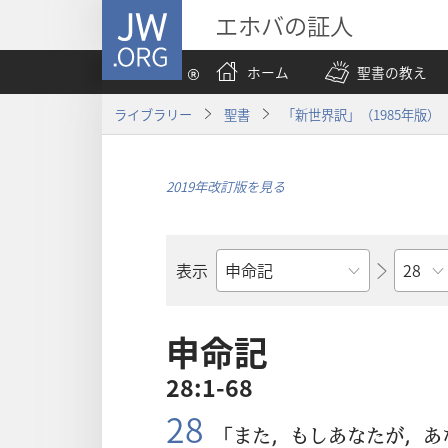
JW.ORG
エホバの証人
ホーム
聖書の教え
ライブラリー
聖書
「新世界訳」（1985年版）
2019年改訂版を見る
章
表示
聖
書
の
申命記
書
28:1-68
名
28
「また，もしあなたが，あ