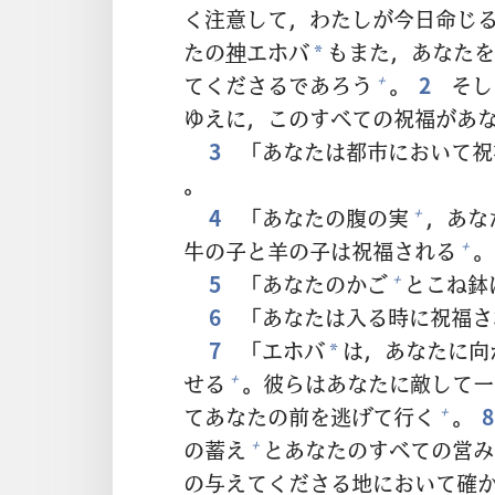
く
注
意
して，わたしが
今日
命
じ
たの
神
エホバ
もまた，あなたを
*
てくださるであろう
。
2
そし
+
ゆえに，このすべての
祝
福
があ
3
「あなたは
都
市
において
祝
。
4
「あなたの
腹
の
実
，あな
+
牛
の
子
と
羊
の
子
は
祝
福
される
。
+
5
「あなたのかご
とこね
鉢
+
6
「あなたは
入
る
時
に
祝
福
さ
7
「エホバ
は，あなたに
向
*
せる
。
彼
らはあなたに
敵
して
一
+
てあなたの
前
を
逃
げて
行
く
。
+
の
蓄
え
とあなたのすべての
営
み
+
の
与
えてくださる
地
において
確