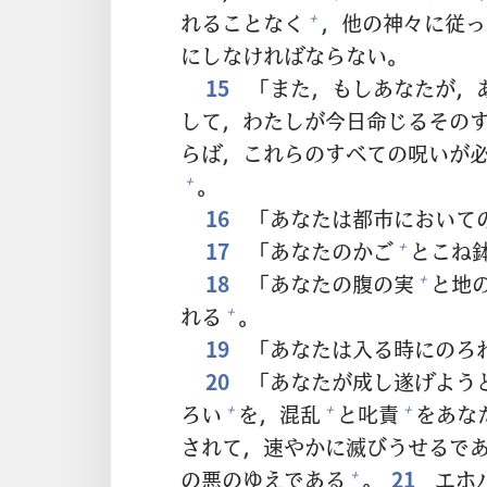
れることなく
，
他
の
神
々
に
従
っ
+
にしなければならない。
15
「また，もしあなたが，
して，わたしが
今日
命
じるその
らば，これらのすべての
呪
いが
。
+
16
「あなたは
都
市
において
17
「あなたのかご
とこね
+
18
「あなたの
腹
の
実
と
地
+
れる
。
+
19
「あなたは
入
る
時
にのろ
20
「あなたが
成
し
遂
げよう
ろい
を，
混
乱
と
叱
責
をあな
+
+
+
されて，
速
やかに
滅
びうせるで
の
悪
のゆえである
。
21
エホ
+