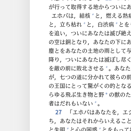
が
行
って
取
得
する
地
からついに
エホバは，
結
核
と，
燃
える
熱
+
と，
立
ち
枯
れ
と，
白
渋
病
とを
+
+
を
追
い，ついにあなたは
滅
び
絶
の
空
は
銅
となり，あなたの
下
に
塵
とをあなたの
土
地
の
雨
として
降
り，ついにあなたは
滅
ぼし
尽
を
敵
の
前
に
敗
北
させる
。あなた
+
が，
七
つの
道
に
分
かれて
彼
らの
の
王
国
にとって
驚
がくの
的
とな
らゆる
飛
ぶ
生
き
物
と
野
の
獣
のた
*
者
はだれもいない
。
+
27
「エホバはあなたを，エ
ち，あなたはそれからいえるこ
と
失
明
と
心
の
困
惑
とをもって
+
+