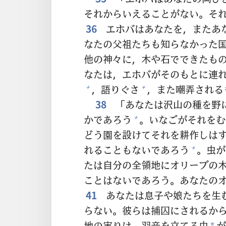
それからいえることがない。そ
36
エホバはあなたを，またあ
なたの
父
祖
たちも
知
らなかった
他
の
神
々
に，
木
や
石
でできたも
なたは，エホバがそのもとに
連
，
語
りぐさ
，また
嘲
弄
される
+
+
38
「あなたは
沢
山
の
種
を
野
かであろう
。いなごがそれをむ
+
どう
園
を
設
けてそれを
耕
作
しは
れることもないであろう
。
虫
が
+
たは
自
分
の
全
領
地
にオリーブの
ことはないであろう。あなたの
41
あなたは
息子
や
娘
たちを
生
らない。
彼
らは
捕
囚
にされるか
地
の
実
りは，
羽
音
を
立
てる
虫
が