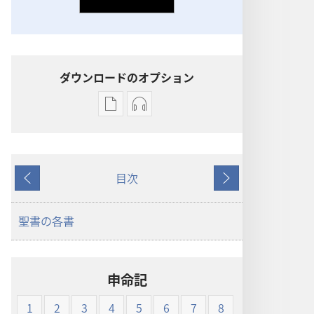
ダウンロードのオプション
出
オー
版
ディ
物
オ
の
の
目次
ダ
ダ
戻
次
ウ
ウ
る
へ
ン
ン
聖書の各書
ロー
ロー
ド
ド
オ
オ
申命記
プ
プ
ショ
ショ
1
2
3
4
5
6
7
8