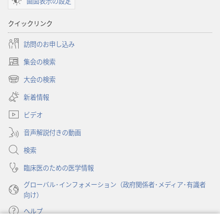
画面表示の設定
クイックリンク
訪問のお申し込み
集会の検索
（新
し
大会の検索
（新
い
し
新着情報
タ
い
ブ
ビデオ
タ
で
ブ
開
音声解説付きの動画
で
く）
開
検索
く）
臨床医のための医学情報
グローバル･インフォメーション（政府関係者･メディア･有識者
向け）
ヘルプ