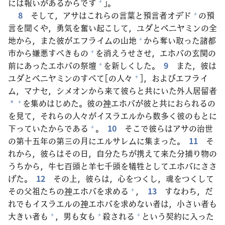
には
報
いがあるからです
」。
+
8
そして，アサはこれらの
言
葉
と
預
言
者
オデド
の
預
+
言
を
聞
くや，
勇
気
を
奮
い
起
こして，ユダとベニヤミンの
全
地
から，また
彼
がエフライムの
山
地
から
奪
い
取
った
諸
都
+
市
から
嫌
悪
すべきもの
を
消
えうせさせ，エホバの
玄
関
の
+
前
にあったエホバの
祭
壇
を
新
しくした。
9
また，
彼
は
+
ユダとベニヤミンのすべて[の
人
々
]，およびエフライ
+
ム，マナセ，シメオンから
来
て
彼
らと
共
にいた
外
人
居
留
者
を
集
めはじめた。
彼
の
神
エホバが
彼
と
共
におられるの
+
*
を
見
て，それらの
人
々
がイスラエルから
数
多
く
彼
のもとに
下
っていたからである
。
10
そこで
彼
らはアサの
治
世
+
の
第
十
五
年
の
第
三
の
月
にエルサレムに
集
まった。
11
そ
れから，
彼
らはその
日
，
自
分
たちが
携
えて
来
た
分
捕
り
物
の
うちから，
牛
七
百
頭
と
羊
七
千
頭
を
犠
牲
としてエホバにささ
げた。
12
その
上
，
彼
らは，
心
をつくし，
魂
をつくして
その
父
祖
たちの
神
エホバを
求
める
，
13
すなわち，だ
+
れでもイスラエルの
神
エホバを
求
めない
者
は，
小
さい
者
も
大
きい
者
も
，
男
も
女
も
殺
される
という
契
約
に
入
った
+
+
+