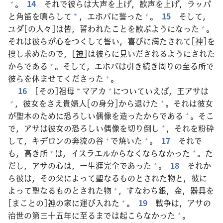
。
14
それで
彼
らは
大
声
を
上
げ，
歓
声
を
上
げ，ラッパ
+
と
角
笛
を
鳴
らして
，エホバに
誓
った
。
15
そして，
+
*
ユダ[の
人
々
]は
皆
，
誓
われたことを
歓
ぶようになった
。
+
それは
彼
らが
心
をつくして
誓
い，
喜
びに
満
たされて[
神
]を
捜
し
求
めたので，[
神
]は
彼
らに
見
いだされるようにされた
からである
。そして，エホバは
引
き
続
き
周
りの
至
る
所
で
+
彼
らを
休
ませてくださった
。
+
16
[その]
祖
母
マアカ
についていえば，
王
アサは
+
*
，
彼
女
をさえ
貴
婦
人
[の
身
分
]から
退
けた
。それは
彼
女
+
+
が
聖
木
のために
恐
ろしい
偶
像
を
造
ったからである
。そこ
+
で，アサは
彼
女
の
恐
ろしい
偶
像
を
切
り
倒
し
，それを
粉
砕
+
して，キデロンの
奔
流
の
谷
で
焼
いた
。
17
それで
+
+
も，
高
き
所
は，イスラエルからなくならなかった
。た
+
+
だし，アサの
心
は，
一
生
涯
完
全
であった
。
18
それか
+
ら
彼
は，その
父
によって
聖
なるものとされた
物
と，
彼
に
よって
聖
なるものとされた
物
，すなわち
銀
，
金
，
器
具
を
+
[まことの]
神
の
家
に
運
び
入
れた
。
19
戦
争
は，アサの
+
治
世
の
第
三
十
五
年
に
至
るまでは
起
こらなかった
。
+