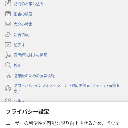
訪問のお申し込み
集会の検索
（新
し
大会の検索
（新
い
し
新着情報
タ
い
ブ
ビデオ
タ
で
ブ
開
音声解説付きの動画
で
く）
開
検索
く）
臨床医のための医学情報
グローバル･インフォメーション（政府関係者･メディア･有識者
向け）
ヘルプ
プライバシー設定
寄付
（新
ユーザーの利便性を可能な限り向上させるため，当ウェ
し